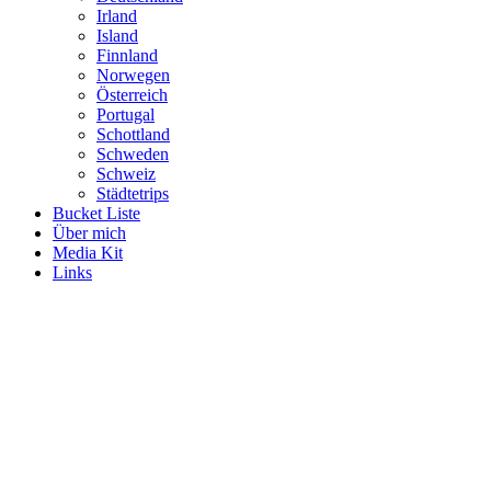
Irland
Island
Finnland
Norwegen
Österreich
Portugal
Schottland
Schweden
Schweiz
Städtetrips
Bucket Liste
Über mich
Media Kit
Links