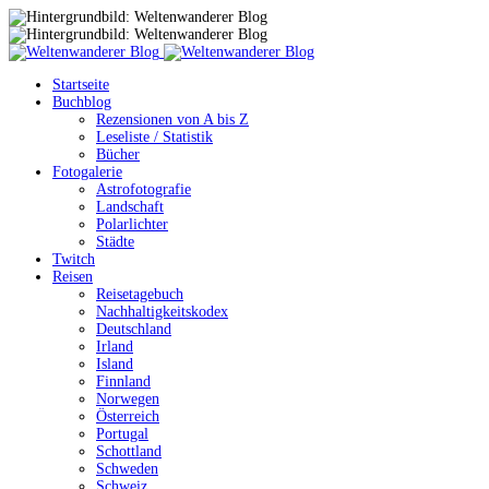
Startseite
Buchblog
Rezensionen von A bis Z
Leseliste / Statistik
Bücher
Fotogalerie
Astrofotografie
Landschaft
Polarlichter
Städte
Twitch
Reisen
Reisetagebuch
Nachhaltigkeitskodex
Deutschland
Irland
Island
Finnland
Norwegen
Österreich
Portugal
Schottland
Schweden
Schweiz