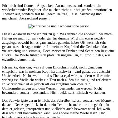
Für mich sind Content-Ängste kein Ausnahmezustand, sondern ein
wiederkehrender Begleiter. Sie tauchen nicht nur bei großen, emotionalen
Themen auf, sondern fast bei jedem Beitrag. Leise, hartnäckig und
manchmal überraschend präsent.
Diese Gedanken kenne ich nur zu gut. Was denken die anderen über mich?
Halten sie mich für naiv oder gar für dumm? Wird mir etwas negativ
ausgelegt, obwohl ich es ganz anders gemeint habe? Oft weiß ich sehr
genau, was ich sagen möchte. In meinem Kopf sind die Gedanken klar,
vielschichtig und stimmig. Doch zwischen Denken und Schreiben liegt eine
Lücke. Die Worte fühlen sich plötzlich ungenau an, zu grob für das, was
eigentlich gemeint ist.
Ich merke, dass das, was auf dem Bildschirm steht, nicht ganz dem
entspricht, was in meinem Kopf herumschwirrt. Und genau dort entsteht
Unsicherheit. Nicht, weil mir das Thema egal wäre, sondern weil es mir
wichtig ist. Vielleicht wirkt ein Text nach außen hin ruhig und reflektiert.
In Wirklichkeit ist er jedoch oft das Ergebnis von Zweifeln,
Umformulierungen und dem Wunsch, verstanden zu werden. Nicht
bewundert, sondern verstanden. Nicht beklatscht. Einfach verstanden.
Das Schwierigste daran ist nicht das Schreiben selbst, sondern der Moment
danach. Der Augenblick, in dem ein Text nicht mehr nur mir gehört. In
dem er gelesen, interpretiert und vielleicht auch bewertet wird. Ich weiß,
dass ich nicht kontrollieren kann, wie andere meine Worte lesen. Und
trotzdem versuche ich es immer wieder.