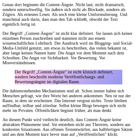
Genau dort beginnen die Content-Ängste. Nicht laut, nicht dramatisch,
sondern unterschwellig. Sie äußern sich nicht als Blockade, sondern als
Zögern. Als erneutes Lesen. Als noch eine kleine Umformulierung. Und
manchmal auch darin, dass man den Tab schließt, obwohl der Text
eigentlich fertig ist.
Der Begriff „Content-Ängste” ist nicht klar definiert. Sie lassen sich keiner
einzelnen Person zuschreiben und stammen nicht aus einem
wissenschaftlichen Lehrbuch. Der Ausdruck wird im Blogging- und Social-
Media-Umfeld genutzt, um etwas zu beschreiben, das vielen bekannt ist,
aber lange keinen Namen hatte. Die Angst vor dem Moment nach dem
Schreiben. Die Angst vor Sichtbarkeit. Vor Bewertung. Vor
Missverständnissen.
Der Begriff „Content-Ängste” ist nicht klinisch definiert,
sondern beschreibt moderne Veröffentlichungs- und
Bewertungsängste im digitalen Raum.
Die dahinterstehenden Mechanismen sind alt. Schon immer haben sich
Menschen gefragt, wie ihre Worte bei anderen ankommen. Neu ist nur der
Raum, in dem sie erscheinen. Das Internet vergisst nichts. Texte bleiben
auffindbar, teilbar und zitierbar. Selbst kleine Blogs bewegen sich nicht
mehr im Privaten. Öffentlichkeit beginnt früher, als man denkt.
An diesem Punkt wird vielleicht deutlich, dass Content-Ängste keine
abstrakten Phänomene sind. Sie entstehen nicht aus Theorien, sondern aus
konkreten Situationen. Aus offenen Textentwürfen, aus halbfertigen Sätzen
und aus dem Moment kurz bevor man auf „Veröffentlichen” klickt.