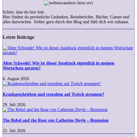
Schön, dass du hier bist.
Hier findest du persönliche Gedanken, Reiseberichte, Bücher, Games und
alles dazwischen. Stöber gern durch den Blog und fühl dich wie zuhause.
Letzte Beiträge
Alter
Schwede!
Wie
ist
Alter Schwede! Wie ist dieser Ausdruck eigentlich in meinen
dieser
Wortschatz geraten?
Ausdruck
eigentlich
6. August 2026
in
Krankgeschrieben
meinen
und
Wortschatz
trotzdem
Krankgeschrieben und trotzdem auf Twitch streamen?
geraten?
auf
Twitch
29. Juli 2026
streamen?
The
Rebel
and
The Rebel and the Rose von Catherine Doyle – Rezension
the
Rose
25. Juli 2026
von