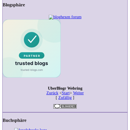
Catherine
Blogsphäre
Doyle
–
Rezension
UberBlogr Webring
Zurück
<
Start
>
Weiter
[
Zufällig
]
Buchsphäre