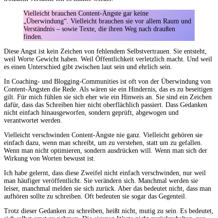
Vielleicht brauchen Content-Ängste gar keine
„Überwindung“. Vielleicht brauchen sie vor allem Raum und
Verständnis – sowie Texte, die ihren Weg nach draußen
finden.
Diese Angst ist kein Zeichen von fehlendem Selbstvertrauen. Sie entsteht,
weil Worte Gewicht haben. Weil Öffentlichkeit verletzlich macht. Und weil
es einen Unterschied gibt zwischen laut sein und ehrlich sein.
In Coaching- und Blogging-Communities ist oft von der Überwindung von
Content-Ängsten die Rede. Als wären sie ein Hindernis, das es zu beseitigen
gilt. Für mich fühlen sie sich eher wie ein Hinweis an. Sie sind ein Zeichen
dafür, dass das Schreiben hier nicht oberflächlich passiert. Dass Gedanken
nicht einfach hinausgeworfen, sondern geprüft, abgewogen und
verantwortet werden.
Vielleicht verschwinden Content-Ängste nie ganz. Vielleicht gehören sie
einfach dazu, wenn man schreibt, um zu verstehen, statt um zu gefallen.
Wenn man nicht optimieren, sondern ausdrücken will. Wenn man sich der
Wirkung von Worten bewusst ist.
Ich habe gelernt, dass diese Zweifel nicht einfach verschwinden, nur weil
man häufiger veröffentlicht. Sie verändern sich. Manchmal werden sie
leiser, manchmal melden sie sich zurück. Aber das bedeutet nicht, dass man
aufhören sollte zu schreiben. Oft bedeuten sie sogar das Gegenteil.
Trotz dieser Gedanken zu schreiben, heißt nicht, mutig zu sein. Es bedeutet,