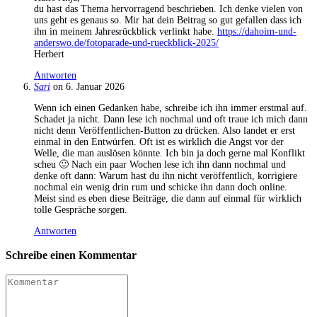
du hast das Thema hervorragend beschrieben. Ich denke vielen von
uns geht es genaus so. Mir hat dein Beitrag so gut gefallen dass ich
ihn in meinem Jahresrückblick verlinkt habe.
https://dahoim-und-
anderswo.de/fotoparade-und-rueckblick-2025/
Herbert
Antworten
Sari
on 6. Januar 2026
Wenn ich einen Gedanken habe, schreibe ich ihn immer erstmal auf.
Schadet ja nicht. Dann lese ich nochmal und oft traue ich mich dann
nicht denn Veröffentlichen-Button zu drücken. Also landet er erst
einmal in den Entwürfen. Oft ist es wirklich die Angst vor der
Welle, die man auslösen könnte. Ich bin ja doch gerne mal Konflikt
scheu 🙂 Nach ein paar Wochen lese ich ihn dann nochmal und
denke oft dann: Warum hast du ihn nicht veröffentlich, korrigiere
nochmal ein wenig drin rum und schicke ihn dann doch online.
Meist sind es eben diese Beiträge, die dann auf einmal für wirklich
tolle Gespräche sorgen.
Antworten
Schreibe einen Kommentar