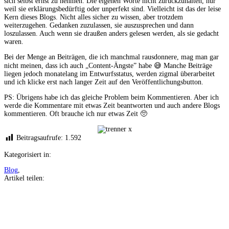
sich selbst ernst zu nehmen. Die eigenen Worte nicht zurückzuhalten, nur
weil sie erklärungsbedürftig oder unperfekt sind. Vielleicht ist das der leise
Kern dieses Blogs. Nicht alles sicher zu wissen, aber trotzdem
weiterzugehen. Gedanken zuzulassen, sie auszusprechen und dann
loszulassen. Auch wenn sie draußen anders gelesen werden, als sie gedacht
waren.
Bei der Menge an Beiträgen, die ich manchmal rausdonnere, mag man gar
nicht meinen, dass ich auch „Content-Ängste” habe 😅 Manche Beiträge
liegen jedoch monatelang im Entwurfsstatus, werden zigmal überarbeitet
und ich klicke erst nach langer Zeit auf den Veröffentlichungsbutton.
PS: Übrigens habe ich das gleiche Problem beim Kommentieren. Aber ich
werde die Kommentare mit etwas Zeit beantworten und auch andere Blogs
kommentieren. Oft brauche ich nur etwas Zeit 🥺
Beitragsaufrufe:
1.592
Kategorisiert in:
Blog
,
Artikel teilen:
Auf
Facebook
teilen