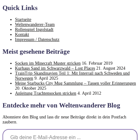
Quick Links
Startseite
Weltenwanderer-Team
Rollenspiel Ingolstadt
Kontakt
Impressum / Datenschutz
Meist gesehene Beiträge
Socken im Minecraft Muster stricken
16. Februar 2019
Kurhaus Sand im Schwarzwald – Lost Places
21. August 2024
TrainTrip Skandinavien Teil 1: Mit Interrail nach Schweden und
Norwegen
9. April 2025
Meine Starbucks City Mug Sammlung – Tassen voller Erinnerungen
20. Oktober 2025
Anleitung Trachtensocken stricken
4. April 2012
Entdecke mehr von Weltenwanderer Blog
Abonniere den Blog und lass dir neue Beiträge direkt in dein Postfach
zaubern.
Gib deine E-Mail-Adresse ein ...