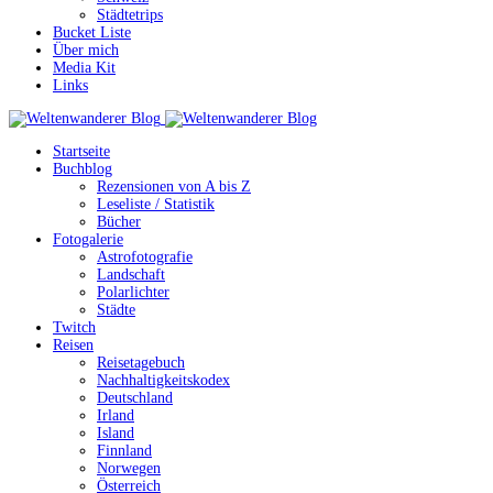
Städtetrips
Bucket Liste
Über mich
Media Kit
Links
Startseite
Buchblog
Rezensionen von A bis Z
Leseliste / Statistik
Bücher
Fotogalerie
Astrofotografie
Landschaft
Polarlichter
Städte
Twitch
Reisen
Reisetagebuch
Nachhaltigkeitskodex
Deutschland
Irland
Island
Finnland
Norwegen
Österreich