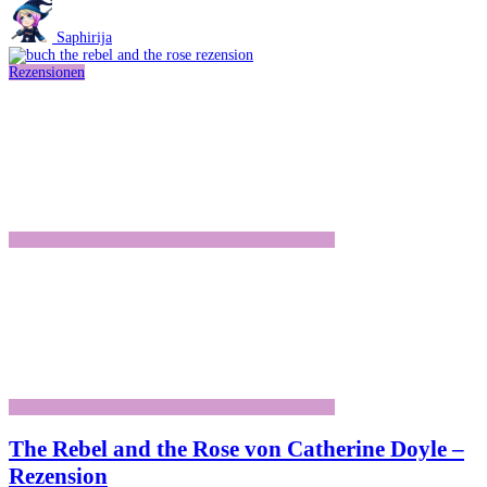
und
trotzdem
Saphirija
auf
Twitch
Rezensionen
streamen?
The Rebel and the Rose von Catherine Doyle –
Rezension