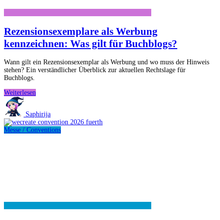
Rezensionsexemplare als Werbung
kennzeichnen: Was gilt für Buchblogs?
Wann gilt ein Rezensionsexemplar als Werbung und wo muss der Hinweis
stehen? Ein verständlicher Überblick zur aktuellen Rechtslage für
Buchblogs.
Rezensionsexemplare
Weiterlesen
als
Werbung
Saphirija
kennzeichnen:
Was
Messe / Conventions
gilt
für
Buchblogs?