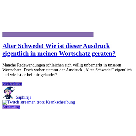
Alter Schwede! Wie ist dieser Ausdruck
eigentlich in meinen Wortschatz geraten?
Manche Redewendungen schleichen sich völlig unbemerkt in unseren
Wortschatz. Doch woher stammt der Ausdruck „Alter Schwede!“ eigentlich
und wie ist er bei mir gelandet?
Alter
Weiterlesen
Schwede!
Wie
Saphirija
ist
dieser
Streaming
Ausdruck
eigentlich
in
meinen
Wortschatz
geraten?