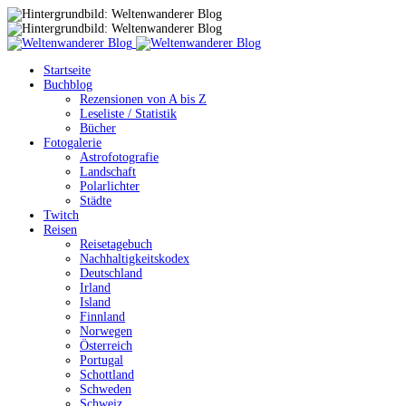
Startseite
Buchblog
Rezensionen von A bis Z
Leseliste / Statistik
Bücher
Fotogalerie
Astrofotografie
Landschaft
Polarlichter
Städte
Twitch
Reisen
Reisetagebuch
Nachhaltigkeitskodex
Deutschland
Irland
Island
Finnland
Norwegen
Österreich
Portugal
Schottland
Schweden
Schweiz