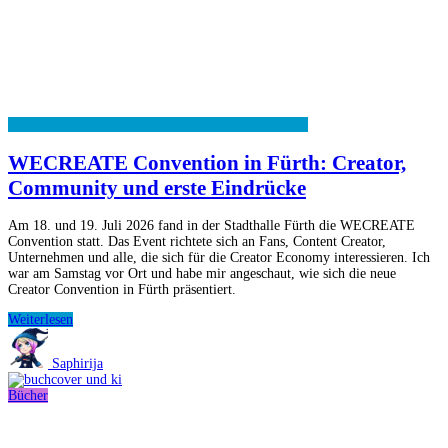
WECREATE Convention in Fürth: Creator,
Community und erste Eindrücke
Am 18. und 19. Juli 2026 fand in der Stadthalle Fürth die WECREATE
Convention statt. Das Event richtete sich an Fans, Content Creator,
Unternehmen und alle, die sich für die Creator Economy interessieren. Ich
war am Samstag vor Ort und habe mir angeschaut, wie sich die neue
Creator Convention in Fürth präsentiert.
WECREATE
Weiterlesen
Convention
in
Saphirija
Fürth:
Creator,
Bücher
Community
und
erste
Eindrücke