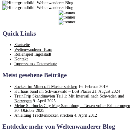
und
jede
Menge
Magie
im
Koop
Quick Links
Startseite
Weltenwanderer-Team
Rollenspiel Ingolstadt
Kontakt
Impressum / Datenschutz
Meist gesehene Beiträge
Socken im Minecraft Muster stricken
16. Februar 2019
Kurhaus Sand im Schwarzwald – Lost Places
21. August 2024
TrainTrip Skandinavien Teil 1: Mit Interrail nach Schweden und
Norwegen
9. April 2025
Meine Starbucks City Mug Sammlung – Tassen voller Erinnerungen
20. Oktober 2025
Anleitung Trachtensocken stricken
4. April 2012
Entdecke mehr von Weltenwanderer Blog