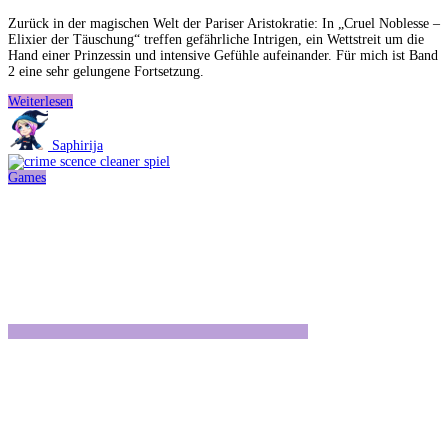
Zurück in der magischen Welt der Pariser Aristokratie: In „Cruel Noblesse –
Elixier der Täuschung“ treffen gefährliche Intrigen, ein Wettstreit um die
Hand einer Prinzessin und intensive Gefühle aufeinander. Für mich ist Band
2 eine sehr gelungene Fortsetzung.
Cruel
Weiterlesen
Noblesse:
Elixier
Saphirija
der
Täuschung
Games
von
Greta
Milán
–
Rezension