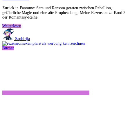
Zurück in Fantome: Sera und Ransom geraten zwischen Rebellion,
gefährliche Magie und eine alte Prophezeiung. Meine Rezension zu Band 2
der Romantasy-Reihe.
The
Weiterlesen
Rebel
and
Saphirija
the
Rose
Bücher
von
Catherine
Doyle
–
Rezension