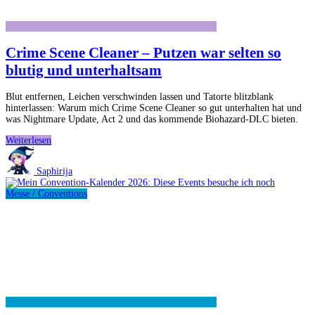
Crime Scene Cleaner – Putzen war selten so
blutig und unterhaltsam
Blut entfernen, Leichen verschwinden lassen und Tatorte blitzblank
hinterlassen: Warum mich Crime Scene Cleaner so gut unterhalten hat und
was Nightmare Update, Act 2 und das kommende Biohazard-DLC bieten.
Crime
Weiterlesen
Scene
Cleaner
Saphirija
–
Putzen
Messe / Conventions
war
selten
so
blutig
und
unterhaltsam