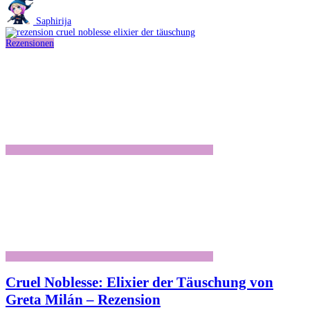
und
KI:
Saphirija
Warum
ich
Rezensionen
Buchcover
nicht
in
KI-
Tools
hochlade
Cruel Noblesse: Elixier der Täuschung von
Greta Milán – Rezension