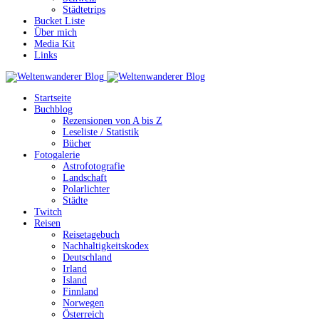
Städtetrips
Bucket Liste
Über mich
Media Kit
Links
Startseite
Buchblog
Rezensionen von A bis Z
Leseliste / Statistik
Bücher
Fotogalerie
Astrofotografie
Landschaft
Polarlichter
Städte
Twitch
Reisen
Reisetagebuch
Nachhaltigkeitskodex
Deutschland
Irland
Island
Finnland
Norwegen
Österreich