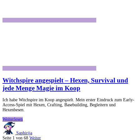
Witchspire angespielt – Hexen, Survival und
jede Menge Magie im Koop
Ich habe Witchspire im Koop angespielt. Mein erster Eindruck zum Early-
Access-Spiel mit Hexen, Crafting, Basebuilding, Begleitern und
Hexenbesen.
Witchspire
Weiterlesen
angespielt
–
Saphirija
Hexen,
Seite 1 von 68
Weiter
Survival