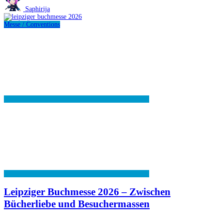
Spiel
Saphirija
kippt
und
Messe / Conventions
mehr
zurücklässt
als
ein
Ergebnis
Leipziger Buchmesse 2026 – Zwischen
Bücherliebe und Besuchermassen