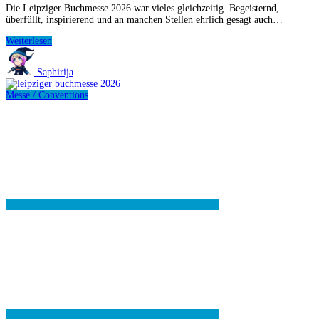
Die Leipziger Buchmesse 2026 war vieles gleichzeitig. Begeisternd,
überfüllt, inspirierend und an manchen Stellen ehrlich gesagt auch…
Leipziger
Weiterlesen
Buchmesse
2026
Saphirija
–
Zwischen
Messe / Conventions
Bücherliebe
und
Besuchermassen