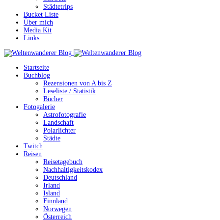
Städtetrips
Bucket Liste
Über mich
Media Kit
Links
Startseite
Buchblog
Rezensionen von A bis Z
Leseliste / Statistik
Bücher
Fotogalerie
Astrofotografie
Landschaft
Polarlichter
Städte
Twitch
Reisen
Reisetagebuch
Nachhaltigkeitskodex
Deutschland
Irland
Island
Finnland
Norwegen
Österreich