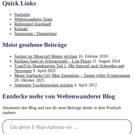
Quick Links
Startseite
Weltenwanderer-Team
Rollenspiel Ingolstadt
Kontakt
Impressum / Datenschutz
Meist gesehene Beiträge
Socken im Minecraft Muster stricken
16. Februar 2019
Kurhaus Sand im Schwarzwald – Lost Places
21. August 2024
TrainTrip Skandinavien Teil 1: Mit Interrail nach Schweden und
Norwegen
9. April 2025
Meine Starbucks City Mug Sammlung – Tassen voller Erinnerungen
20. Oktober 2025
Anleitung Trachtensocken stricken
4. April 2012
Entdecke mehr von Weltenwanderer Blog
Abonniere den Blog und lass dir neue Beiträge direkt in dein Postfach
zaubern.
Gib deine E-Mail-Adresse ein ...