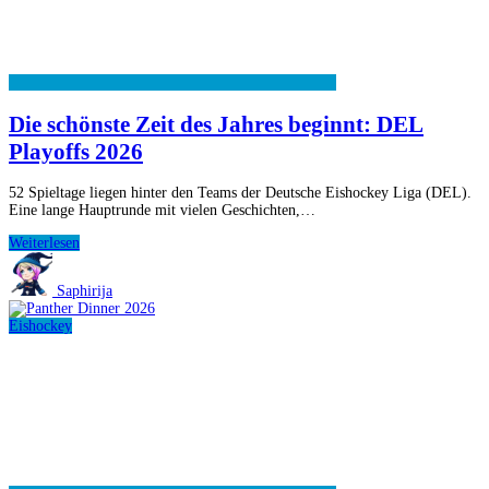
Die schönste Zeit des Jahres beginnt: DEL
Playoffs 2026
52 Spieltage liegen hinter den Teams der Deutsche Eishockey Liga (DEL).
Eine lange Hauptrunde mit vielen Geschichten,…
Die
Weiterlesen
schönste
Zeit
Saphirija
des
Jahres
Eishockey
beginnt:
DEL
Playoffs
2026