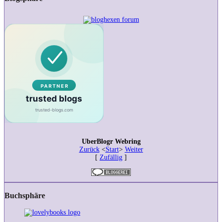
Doyle
–
Rezension
UberBlogr Webring
Zurück
<
Start
>
Weiter
[
Zufällig
]
Buchsphäre