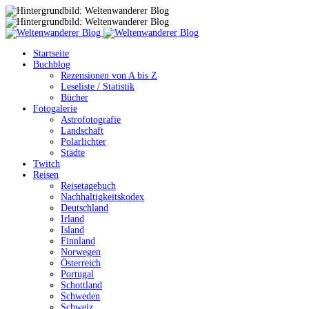
Startseite
Buchblog
Rezensionen von A bis Z
Leseliste / Statistik
Bücher
Fotogalerie
Astrofotografie
Landschaft
Polarlichter
Städte
Twitch
Reisen
Reisetagebuch
Nachhaltigkeitskodex
Deutschland
Irland
Island
Finnland
Norwegen
Österreich
Portugal
Schottland
Schweden
Schweiz