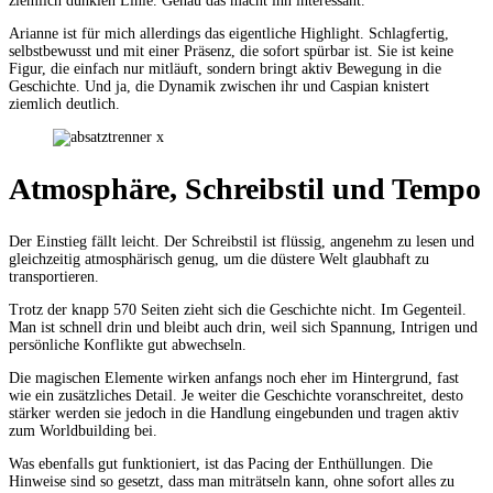
ziemlich dunklen Linie. Genau das macht ihn interessant.
Arianne ist für mich allerdings das eigentliche Highlight. Schlagfertig,
selbstbewusst und mit einer Präsenz, die sofort spürbar ist. Sie ist keine
Figur, die einfach nur mitläuft, sondern bringt aktiv Bewegung in die
Geschichte. Und ja, die Dynamik zwischen ihr und Caspian knistert
ziemlich deutlich.
Atmosphäre, Schreibstil und Tempo
Der Einstieg fällt leicht. Der Schreibstil ist flüssig, angenehm zu lesen und
gleichzeitig atmosphärisch genug, um die düstere Welt glaubhaft zu
transportieren.
Trotz der knapp 570 Seiten zieht sich die Geschichte nicht. Im Gegenteil.
Man ist schnell drin und bleibt auch drin, weil sich Spannung, Intrigen und
persönliche Konflikte gut abwechseln.
Die magischen Elemente wirken anfangs noch eher im Hintergrund, fast
wie ein zusätzliches Detail. Je weiter die Geschichte voranschreitet, desto
stärker werden sie jedoch in die Handlung eingebunden und tragen aktiv
zum Worldbuilding bei.
Was ebenfalls gut funktioniert, ist das Pacing der Enthüllungen. Die
Hinweise sind so gesetzt, dass man miträtseln kann, ohne sofort alles zu