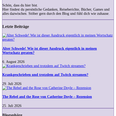
Schön, dass du hier bist.
Hier findest du persönliche Gedanken, Reiseberichte, Bücher, Games und
alles dazwischen. Stöber gern durch den Blog und fühl dich wie zuhause.
Letzte Beiträge
Alter
Schwede!
Wie
ist
Alter Schwede! Wie ist dieser Ausdruck eigentlich in meinen
dieser
Wortschatz geraten?
Ausdruck
eigentlich
6. August 2026
in
Krankgeschrieben
meinen
und
Wortschatz
trotzdem
Krankgeschrieben und trotzdem auf Twitch streamen?
geraten?
auf
Twitch
29. Juli 2026
streamen?
The
Rebel
and
The Rebel and the Rose von Catherine Doyle – Rezension
the
Rose
25. Juli 2026
von
Catherine
Blogsphäre