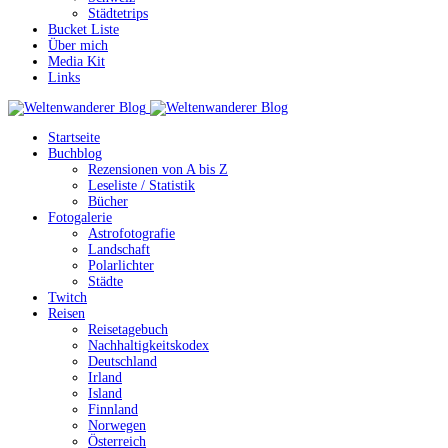
Städtetrips
Bucket Liste
Über mich
Media Kit
Links
Startseite
Buchblog
Rezensionen von A bis Z
Leseliste / Statistik
Bücher
Fotogalerie
Astrofotografie
Landschaft
Polarlichter
Städte
Twitch
Reisen
Reisetagebuch
Nachhaltigkeitskodex
Deutschland
Irland
Island
Finnland
Norwegen
Österreich