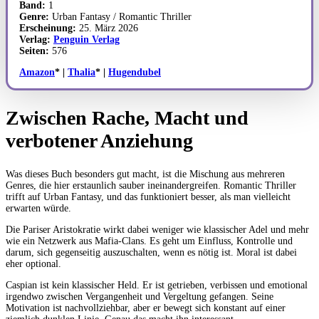
Band:
1
Genre:
Urban Fantasy / Romantic Thriller
Erscheinung:
25. März 2026
Verlag:
Penguin Verlag
Seiten:
576
Amazon
* |
Thalia
* |
Hugendubel
Zwischen Rache, Macht und
verbotener Anziehung
Was dieses Buch besonders gut macht, ist die Mischung aus mehreren
Genres, die hier erstaunlich sauber ineinandergreifen. Romantic Thriller
trifft auf Urban Fantasy, und das funktioniert besser, als man vielleicht
erwarten würde.
Die Pariser Aristokratie wirkt dabei weniger wie klassischer Adel und mehr
wie ein Netzwerk aus Mafia-Clans. Es geht um Einfluss, Kontrolle und
darum, sich gegenseitig auszuschalten, wenn es nötig ist. Moral ist dabei
eher optional.
Caspian ist kein klassischer Held. Er ist getrieben, verbissen und emotional
irgendwo zwischen Vergangenheit und Vergeltung gefangen. Seine
Motivation ist nachvollziehbar, aber er bewegt sich konstant auf einer