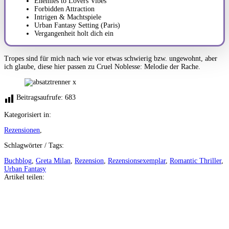
Enemies to Lovers Vibes
Forbidden Attraction
Intrigen & Machtspiele
Urban Fantasy Setting (Paris)
Vergangenheit holt dich ein
Tropes sind für mich nach wie vor etwas schwierig bzw. ungewohnt, aber
ich glaube, diese hier passen zu Cruel Noblesse: Melodie der Rache.
Beitragsaufrufe:
683
Kategorisiert in:
Rezensionen
,
Schlagwörter / Tags:
Buchblog
,
Greta Milan
,
Rezension
,
Rezensionsexemplar
,
Romantic Thriller
,
Urban Fantasy
Artikel teilen:
Auf
Facebook
teilen