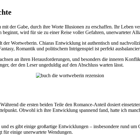
chte
mit der Gabe, durch ihre Worte Illusionen zu erschaffen. Ihr Leben verän
beginnt, wird für sie zu einer Reise voller Gefahren, unerwarteter All
lt der Wortweberin. Chiaras Entwicklung ist authentisch und nachvoll
ntasy, Romantik und politischem Intrigenspiel ist perfekt ausbalancier
wachsen an ihren Herausforderungen, und besonders die inneren Konflik
nger, der den Leser ungeduldig auf den Abschluss warten lässt.
Während die ersten beiden Teile den Romance-Anteil dosiert einsetzten,
ttelpunkt. Obwohl ich ihre Entwicklung spannend fand, hatte ich manc
 und es gibt einige großartige Entwicklungen – insbesondere rund um
t für einige unerwartete Wendungen.