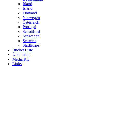
Irland
Island
Finnland
Norwegen
Österreich
Portugal
Schottland
Schweden
Schweiz
Städtetrips
Bucket Liste
Über mich
Media Kit
Links