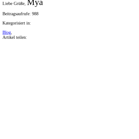
Mya
Liebe Grüße,
Beitragsaufrufe:
988
Kategorisiert in:
Blog
,
Artikel teilen:
Auf
Facebook
teilen
Auf
Twitter
teilen
Auf