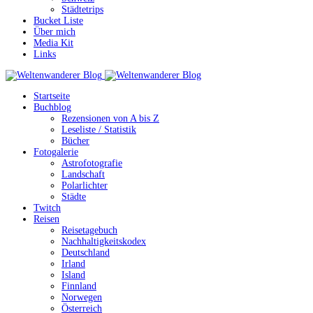
Städtetrips
Bucket Liste
Über mich
Media Kit
Links
Startseite
Buchblog
Rezensionen von A bis Z
Leseliste / Statistik
Bücher
Fotogalerie
Astrofotografie
Landschaft
Polarlichter
Städte
Twitch
Reisen
Reisetagebuch
Nachhaltigkeitskodex
Deutschland
Irland
Island
Finnland
Norwegen
Österreich