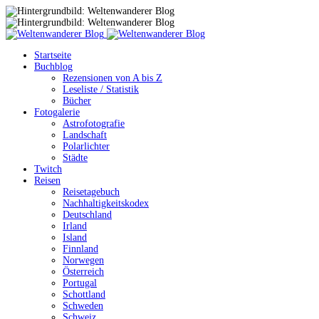
Startseite
Buchblog
Rezensionen von A bis Z
Leseliste / Statistik
Bücher
Fotogalerie
Astrofotografie
Landschaft
Polarlichter
Städte
Twitch
Reisen
Reisetagebuch
Nachhaltigkeitskodex
Deutschland
Irland
Island
Finnland
Norwegen
Österreich
Portugal
Schottland
Schweden
Schweiz