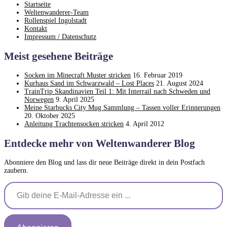
Startseite
Weltenwanderer-Team
Rollenspiel Ingolstadt
Kontakt
Impressum / Datenschutz
Meist gesehene Beiträge
Socken im Minecraft Muster stricken
16. Februar 2019
Kurhaus Sand im Schwarzwald – Lost Places
21. August 2024
TrainTrip Skandinavien Teil 1: Mit Interrail nach Schweden und
Norwegen
9. April 2025
Meine Starbucks City Mug Sammlung – Tassen voller Erinnerungen
20. Oktober 2025
Anleitung Trachtensocken stricken
4. April 2012
Entdecke mehr von Weltenwanderer Blog
Abonniere den Blog und lass dir neue Beiträge direkt in dein Postfach
zaubern.
Gib deine E-Mail-Adresse ein ...