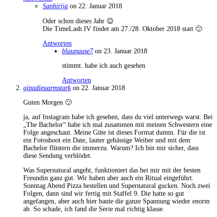
Saphirija
on 22. Januar 2018
Oder schon dieses Jahr 😉
Die TimeLash IV findet am 27./28. Oktober 2018 statt 🙂
Antworten
blaupause7
on 23. Januar 2018
stimmt. habe ich auch gesehen
Antworten
ginadieuarmstark
on 22. Januar 2018
Guten Morgen 🙂
ja, auf Instagram habe ich gesehen, dass du viel unterwegs warst. Bei
„The Bachelor“ habe ich mal zusammen mit meinen Schwestern eine
Folge angeschaut. Meine Güte ist dieses Format dumm. Für die ist
ein Fotoshoot ein Date, lauter gehässige Weiber und mit dem
Bachelor flüstern die immerzu. Warum? Ich bin mir sicher, dass
diese Sendung verblödet.
Was Supernatural angeht, funktioniert das bei mir mit der besten
Freundin ganz gut. Wir haben aber auch ein Ritual eingeführt.
Sonntag Abend Pizza bestellen und Supernatural gucken. Noch zwei
Folgen, dann sind wir fertig mit Staffel 9. Die hatte so gut
angefangen, aber auch hier baute die ganze Spannung wieder enorm
ab. So schade, ich fand die Serie mal richtig klasse.