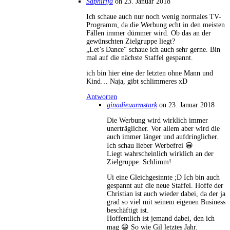
Saphirija
on 23. Januar 2018
Ich schaue auch nur noch wenig normales TV-
Programm, da die Werbung echt in den meisten
Fällen immer dümmer wird. Ob das an der
gewünschten Zielgruppe liegt?
„Let’s Dance“ schaue ich auch sehr gerne. Bin
mal auf die nächste Staffel gespannt.
ich bin hier eine der letzten ohne Mann und
Kind… Naja, gibt schlimmeres xD
Antworten
ginadieuarmstark
on 23. Januar 2018
Die Werbung wird wirklich immer
unerträglicher. Vor allem aber wird die
auch immer länger und aufdringlicher.
Ich schau lieber Werbefrei 😀
Liegt wahrscheinlich wirklich an der
Zielgruppe. Schlimm!
Ui eine Gleichgesinnte ;D Ich bin auch
gespannt auf die neue Staffel. Hoffe der
Christian ist auch wieder dabei, da der ja
grad so viel mit seinem eigenen Business
beschäftigt ist.
Hoffentlich ist jemand dabei, den ich
mag 😀 So wie Gil letztes Jahr.