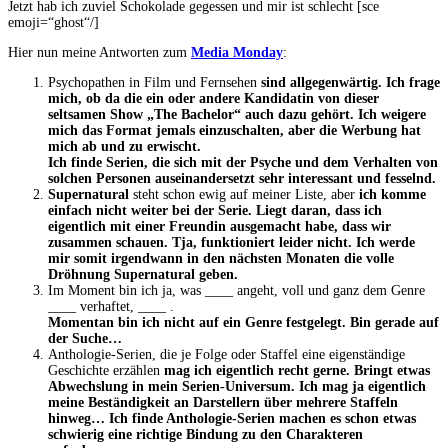
Jetzt hab ich zuviel Schokolade gegessen und mir ist schlecht [sce
emoji=“ghost“/]
Hier nun meine Antworten zum
Media Monday
:
Psychopathen in Film und Fernsehen
sind allgegenwärtig. Ich frage
mich, ob da die ein oder andere Kandidatin von dieser
seltsamen Show „The Bachelor“ auch dazu gehört. Ich weigere
mich das Format jemals einzuschalten, aber die Werbung hat
mich ab und zu erwischt.
Ich finde Serien, die sich mit der Psyche und dem Verhalten von
solchen Personen auseinandersetzt sehr interessant und fesselnd.
Supernatural
steht schon ewig auf meiner Liste, aber
ich komme
einfach nicht weiter bei der Serie. Liegt daran, dass ich
eigentlich mit einer Freundin ausgemacht habe, dass wir
zusammen schauen. Tja, funktioniert leider nicht. Ich werde
mir somit irgendwann in den nächsten Monaten die volle
Dröhnung Supernatural geben.
Im Moment bin ich ja, was ____ angeht, voll und ganz dem Genre
____ verhaftet, ____ .
Momentan bin ich nicht auf ein Genre festgelegt. Bin gerade auf
der Suche…
Anthologie-Serien, die je Folge oder Staffel eine eigenständige
Geschichte erzählen
mag ich eigentlich recht gerne. Bringt etwas
Abwechslung in mein Serien-Universum. Ich mag ja eigentlich
meine Beständigkeit an Darstellern über mehrere Staffeln
hinweg… Ich finde Anthologie-Serien machen es schon etwas
schwierig eine richtige Bindung zu den Charakteren