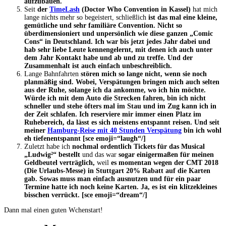
aufzubauen.
Seit
der
TimeLash
(Doctor Who Convention in Kassel)
hat mich
lange nichts mehr so begeistert, schließlich
ist das mal eine kleine,
gemütliche und sehr familiäre Convention. Nicht so
überdimensioniert und unpersönlich wie diese ganzen „Comic
Cons“ in Deutschland. Ich war bis jetzt jedes Jahr dabei und
hab sehr liebe Leute kennengelernt, mit denen ich auch unter
dem Jahr Kontakt habe und ab und zu treffe. Und der
Zusammenhalt ist auch einfach unbeschreiblich.
Lange Bahnfahrten
stören mich so lange nicht, wenn sie noch
planmäßig sind. Wobei, Verspätungen bringen mich auch selten
aus der Ruhe, solange ich da ankomme, wo ich hin möchte.
Würde ich mit dem Auto die Strecken fahren, bin ich nicht
schneller und stehe öfters mal im Stau und im Zug kann ich in
der Zeit schlafen. Ich reserviere mir immer einen Platz im
Ruhebereich, da lässt es sich meistens entspannt reisen. Und seit
meiner
Hamburg-Reise mit 40 Stunden Verspätung
bin ich wohl
eh tiefenentspannt [sce emoji=“laugh“/]
Zuletzt habe ich
nochmal ordentlich Tickets für das Musical
„Ludwig²“ bestellt
und das war
sogar einigermaßen für meinen
Geldbeutel verträglich,
weil
es momentan wegen der CMT 2018
(Die Urlaubs-Messe) in Stuttgart 20% Rabatt auf die Karten
gab. Sowas muss man einfach ausnutzen und für ein paar
Termine hatte ich noch keine Karten. Ja, es ist ein klitzekleines
bisschen verrückt. [sce emoji=“dream“/]
Dann mal einen guten Wchenstart!