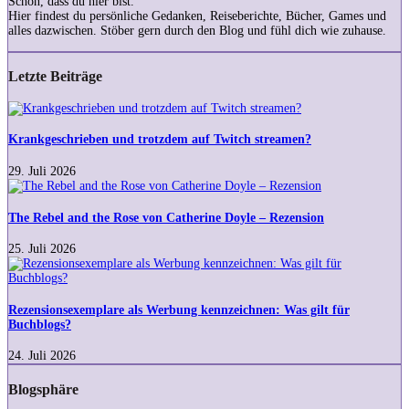
Schön, dass du hier bist.
Hier findest du persönliche Gedanken, Reiseberichte, Bücher, Games und
alles dazwischen. Stöber gern durch den Blog und fühl dich wie zuhause.
Letzte Beiträge
Krankgeschrieben
und
trotzdem
Krankgeschrieben und trotzdem auf Twitch streamen?
auf
Twitch
29. Juli 2026
streamen?
The
Rebel
and
The Rebel and the Rose von Catherine Doyle – Rezension
the
Rose
25. Juli 2026
von
Rezensionsexemplare
Catherine
als
Doyle
Werbung
–
kennzeichnen:
Rezensionsexemplare als Werbung kennzeichnen: Was gilt für
Rezension
Was
Buchblogs?
gilt
für
24. Juli 2026
Buchblogs?
Blogsphäre