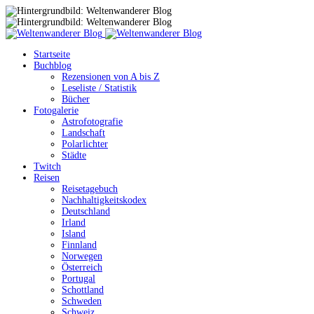
Startseite
Buchblog
Rezensionen von A bis Z
Leseliste / Statistik
Bücher
Fotogalerie
Astrofotografie
Landschaft
Polarlichter
Städte
Twitch
Reisen
Reisetagebuch
Nachhaltigkeitskodex
Deutschland
Irland
Island
Finnland
Norwegen
Österreich
Portugal
Schottland
Schweden
Schweiz