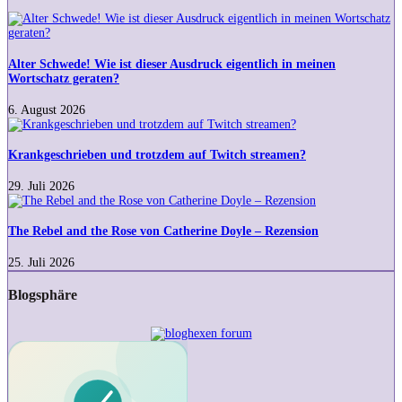
Alter
Schwede!
Wie
ist
Alter Schwede! Wie ist dieser Ausdruck eigentlich in meinen
dieser
Wortschatz geraten?
Ausdruck
eigentlich
6. August 2026
in
Krankgeschrieben
meinen
und
Wortschatz
trotzdem
Krankgeschrieben und trotzdem auf Twitch streamen?
geraten?
auf
Twitch
29. Juli 2026
streamen?
The
Rebel
and
The Rebel and the Rose von Catherine Doyle – Rezension
the
Rose
25. Juli 2026
von
Catherine
Blogsphäre
Doyle
–
Rezension