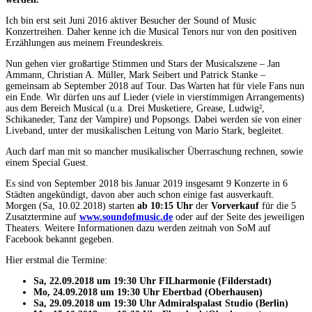
Ich bin erst seit Juni 2016 aktiver Besucher der Sound of Music
Konzertreihen. Daher kenne ich die Musical Tenors nur von den positiven
Erzählungen aus meinem Freundeskreis.
Nun gehen vier großartige Stimmen und Stars der Musicalszene – Jan
Ammann, Christian A. Müller, Mark Seibert und Patrick Stanke –
gemeinsam ab September 2018 auf Tour. Das Warten hat für viele Fans nun
ein Ende. Wir dürfen uns auf Lieder (viele in vierstimmigen Arrangements)
aus dem Bereich Musical (u.a. Drei Musketiere, Grease, Ludwig²,
Schikaneder, Tanz der Vampire) und Popsongs. Dabei werden sie von einer
Liveband, unter der musikalischen Leitung von Mario Stark, begleitet.
Auch darf man mit so mancher musikalischer Überraschung rechnen, sowie
einem Special Guest.
Es sind von September 2018 bis Januar 2019 insgesamt 9 Konzerte in 6
Städten angekündigt, davon aber auch schon einige fast ausverkauft.
Morgen (Sa, 10.02.2018) starten
ab 10:15 Uhr
der
Vorverkauf
für die 5
Zusatztermine auf
www.soundofmusic.de
oder auf der Seite des jeweiligen
Theaters. Weitere Informationen dazu werden zeitnah von SoM auf
Facebook bekannt gegeben.
Hier erstmal die Termine:
Sa, 22.09.2018 um 19:30 Uhr FILharmonie (Filderstadt)
Mo, 24.09.2018 um 19:30 Uhr Ebertbad (Oberhausen)
Sa, 29.09.2018 um 19:30 Uhr Admiralspalast Studio (Berlin)