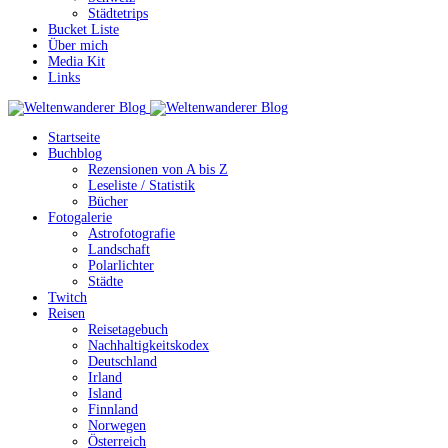
Städtetrips
Bucket Liste
Über mich
Media Kit
Links
Startseite
Buchblog
Rezensionen von A bis Z
Leseliste / Statistik
Bücher
Fotogalerie
Astrofotografie
Landschaft
Polarlichter
Städte
Twitch
Reisen
Reisetagebuch
Nachhaltigkeitskodex
Deutschland
Irland
Island
Finnland
Norwegen
Österreich