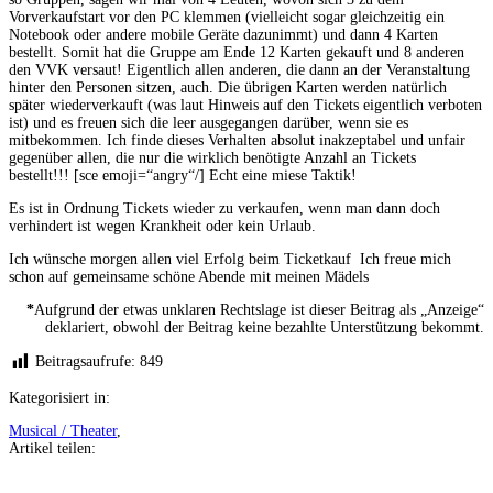
Vorverkaufstart vor den PC klemmen (vielleicht sogar gleichzeitig ein
Notebook oder andere mobile Geräte dazunimmt) und dann 4 Karten
bestellt. Somit hat die Gruppe am Ende 12 Karten gekauft und 8 anderen
den VVK versaut! Eigentlich allen anderen, die dann an der Veranstaltung
hinter den Personen sitzen, auch. Die übrigen Karten werden natürlich
später wiederverkauft (was laut Hinweis auf den Tickets eigentlich verboten
ist) und es freuen sich die leer ausgegangen darüber, wenn sie es
mitbekommen. Ich finde dieses Verhalten absolut inakzeptabel und unfair
gegenüber allen, die nur die wirklich benötigte Anzahl an Tickets
bestellt!!! [sce emoji=“angry“/] Echt eine miese Taktik!
Es ist in Ordnung Tickets wieder zu verkaufen, wenn man dann doch
verhindert ist wegen Krankheit oder kein Urlaub.
Ich wünsche morgen allen viel Erfolg beim Ticketkauf
Ich freue mich
schon auf gemeinsame schöne Abende mit meinen Mädels
*
Aufgrund der etwas unklaren Rechtslage ist dieser Beitrag als „Anzeige“
deklariert, obwohl der Beitrag keine bezahlte Unterstützung bekommt.
Beitragsaufrufe:
849
Kategorisiert in:
Musical / Theater
,
Artikel teilen:
Auf
Facebook