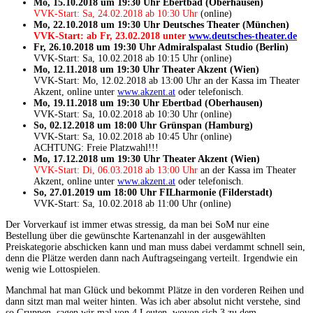
Mo, 15.10.2018 um 19:30 Uhr Ebertbad (Oberhausen)
VVK-Start: Sa, 24.02.2018 ab 10:30 Uhr
(online)
Mo, 22.10.2018 um 19:30 Uhr Deutsches Theater (München)
VVK-Start: ab Fr, 23.02.2018 unter
www.deutsches-theater.de
Fr, 26.10.2018 um 19:30 Uhr Admiralspalast Studio (Berlin)
VVK-Start: Sa, 10.02.2018 ab 10:15 Uhr (online)
Mo, 12.11.2018 um 19:30 Uhr Theater Akzent (Wien)
VVK-Start: Mo, 12.02.2018 ab 13:00 Uhr an der Kassa im Theater
Akzent, online unter
www.akzent.at
oder telefonisch.
Mo, 19.11.2018 um 19:30 Uhr Ebertbad (Oberhausen)
VVK-Start: Sa, 10.02.2018 ab 10:30 Uhr (online)
So, 02.12.2018 um 18:00 Uhr Grünspan (Hamburg)
VVK-Start: Sa, 10.02.2018 ab 10:45 Uhr (online)
ACHTUNG: Freie Platzwahl!!!
Mo, 17.12.2018 um 19:30 Uhr Theater Akzent (Wien)
VVK-Start: Di, 06.03.2018 ab 13:00 Uhr
an der Kassa im Theater
Akzent, online unter
www.akzent.at
oder telefonisch.
So, 27.01.2019 um 18:00 Uhr FILharmonie (Filderstadt)
VVK-Start: Sa, 10.02.2018 ab 11:00 Uhr (online)
Der Vorverkauf ist immer etwas stressig, da man bei SoM nur eine
Bestellung über die gewünschte Kartenanzahl in der ausgewählten
Preiskategorie abschicken kann und man muss dabei verdammt schnell sein,
denn die Plätze werden dann nach Auftragseingang verteilt. Irgendwie ein
wenig wie Lottospielen.
Manchmal hat man Glück und bekommt Plätze in den vorderen Reihen und
dann sitzt man mal weiter hinten. Was ich aber absolut nicht verstehe, sind
so Gruppen, sagen wir mal von 4 Leuten, wovon sich 3 zu dem