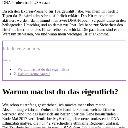
DNA-Proben nach USA dazu.
Da ich den Express-Versand für 10€ gewählt habe, war mein Kit nach 3
Tagen da. Es wird alles sehr ausführlich erklärt. Das Kit muss online
aktiviert werden, dann nimmt man zwei DNA-Proben, verpackt diese in den
beiliegenden Umschlag und ab damit zur Post. Ich habe zur Sicherheit den
Brief als internationales Einschreiben verschickt. Die paar Euro sind es mir
Wert um zu wissen, wo und wann mein wichtiger Brief ankommt.
Inhaltsverzeichnis
Warum machst du das eigentlich?
Hast du keine Angst?
Warum machst du das eigentlich?
Wie schon zu Anfang geschrieben, ich möchte mehr über meine
Abstammung erfahren. Woher meine Familie kommt, welche Ethnien
vertreten sind und das lässt sich am besten über die Gene herausfinden.
Ende Mai 2017 veröffentlichte MyHeritage eine neue, umfassende DNA-
Ethnizitätsanalyse, die nun 42 verschiedene ethnische Regionen umfasst.
Das Ergebnis bekomme ich in etwa 4-6 Wochen. Ich bin echt gespannt, wie