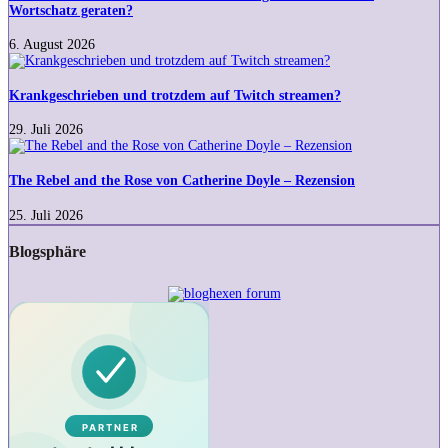
dieser
Wortschatz geraten?
Ausdruck
eigentlich
6. August 2026
in
Krankgeschrieben
meinen
und
Wortschatz
trotzdem
Krankgeschrieben und trotzdem auf Twitch streamen?
geraten?
auf
Twitch
29. Juli 2026
streamen?
The
Rebel
and
The Rebel and the Rose von Catherine Doyle – Rezension
the
Rose
25. Juli 2026
von
Catherine
Blogsphäre
Doyle
–
Rezension