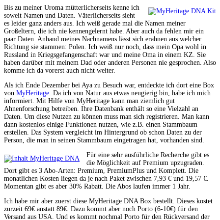
Bis zu meiner Uroma mütterlicherseits kenne ich
soweit Namen und Daten. Väterlicherseits sieht
es leider ganz anders aus. Ich weiß gerade mal die Namen meiner
Großeltern, die ich nie kennengelernt habe. Aber auch da fehlen mir ein
paar Daten. Anhand meines Nachnamens lässt sich erahnen aus welcher
Richtung sie stammen: Polen. Ich weiß nur noch, dass mein Opa wohl in
Russland in Kriegsgefangenschaft war und meine Oma in einem KZ. Sie
haben darüber mit meinem Dad oder anderen Personen nie gesprochen. Also
komme ich da vorerst auch nicht weiter.
Als ich Ende Dezember bei Aya zu Besuch war, entdeckte ich dort eine Box
von
MyHeritage
. Da ich von Natur aus etwas neugierig bin, habe ich mich
informiert. Mit Hilfe von MyHeritage kann man ziemlich gut
Ahnenforschung betreiben. Ihre Datenbank enthält so eine Vielzahl an
Daten. Um diese Nutzen zu können muss man sich registrieren. Man kann
dann kostenlos einige Funktionen nutzen, wie z.B. einen Stammbaum
erstellen. Das System vergleicht im Hintergrund ob schon Daten zu der
Person, die man in seinen Stammbaum eingetragen hat, vorhanden sind.
Für eine sehr ausführliche Recherche gibt es
die Möglichkeit auf Premium upzugraden.
Dort gibt es 3 Abo-Arten: Premium, PremiumPlus und Komplett. Die
monatlichen Kosten liegen da je nach Paket zwischen 7,93 € und 19,57 €.
Momentan gibt es aber 30% Rabatt. Die Abos laufen immer 1 Jahr.
Ich habe mir aber zuerst diese MyHeritage DNA Box bestellt. Dieses kostet
zurzeit 69€ anstatt 89€. Dazu kommt aber noch Porto (6-10€) für den
Versand aus USA. Und es kommt nochmal Porto für den Rückversand der