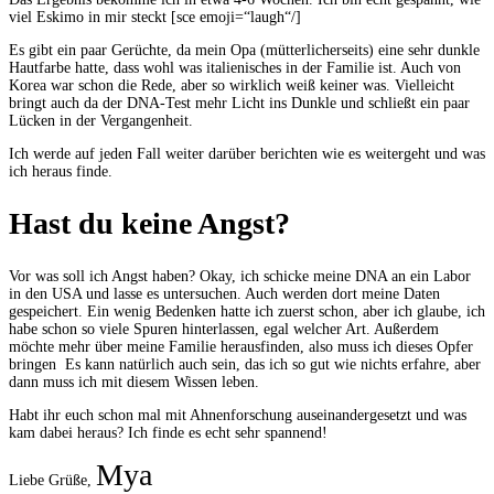
viel Eskimo in mir steckt [sce emoji=“laugh“/]
Es gibt ein paar Gerüchte, da mein Opa (mütterlicherseits) eine sehr dunkle
Hautfarbe hatte, dass wohl was italienisches in der Familie ist. Auch von
Korea war schon die Rede, aber so wirklich weiß keiner was. Vielleicht
bringt auch da der DNA-Test mehr Licht ins Dunkle und schließt ein paar
Lücken in der Vergangenheit.
Ich werde auf jeden Fall weiter darüber berichten wie es weitergeht und was
ich heraus finde.
Hast du keine Angst?
Vor was soll ich Angst haben? Okay, ich schicke meine DNA an ein Labor
in den USA und lasse es untersuchen. Auch werden dort meine Daten
gespeichert. Ein wenig Bedenken hatte ich zuerst schon, aber ich glaube, ich
habe schon so viele Spuren hinterlassen, egal welcher Art. Außerdem
möchte mehr über meine Familie herausfinden, also muss ich dieses Opfer
bringen
Es kann natürlich auch sein, das ich so gut wie nichts erfahre, aber
dann muss ich mit diesem Wissen leben.
Habt ihr euch schon mal mit Ahnenforschung auseinandergesetzt und was
kam dabei heraus? Ich finde es echt sehr spannend!
Mya
Liebe Grüße,