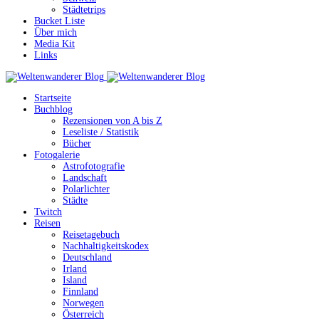
Städtetrips
Bucket Liste
Über mich
Media Kit
Links
Startseite
Buchblog
Rezensionen von A bis Z
Leseliste / Statistik
Bücher
Fotogalerie
Astrofotografie
Landschaft
Polarlichter
Städte
Twitch
Reisen
Reisetagebuch
Nachhaltigkeitskodex
Deutschland
Irland
Island
Finnland
Norwegen
Österreich