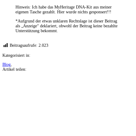
Hinweis: Ich habe das MyHeritage DNA-Kit aus meiner
eigenen Tasche gezahlt. Hier wurde nichts gesponsert!!!
*Aufgrund der etwas unklaren Rechtslage ist dieser Beitrag
als „Anzeige“ deklariert, obwohl der Beitrag keine bezahlte
Unterstützung bekommt.
Beitragsaufrufe:
2.023
Kategorisiert in:
Blog
,
Artikel teilen:
Auf
Facebook
teilen
Auf
Twitter
teilen