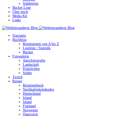
Städtetrips
Bucket Liste
Über mich
Media Kit
Links
Startseite
Buchblog
Rezensionen von A bis Z
Leseliste / Statistik
Bücher
Fotogalerie
Astrofotografie
Landschaft
Polarlichter
Städte
Twitch
Reisen
Reisetagebuch
Nachhaltigkeitskodex
Deutschland
Irland
Island
Finnland
Norwegen
Österreich