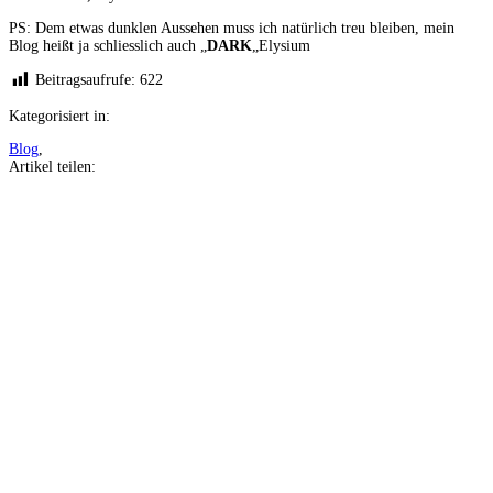
PS: Dem etwas dunklen Aussehen muss ich natürlich treu bleiben, mein
Blog heißt ja schliesslich auch „
DARK
„Elysium
Beitragsaufrufe:
622
Kategorisiert in:
Blog
,
Artikel teilen:
Auf
Facebook
teilen
Auf
Twitter
teilen