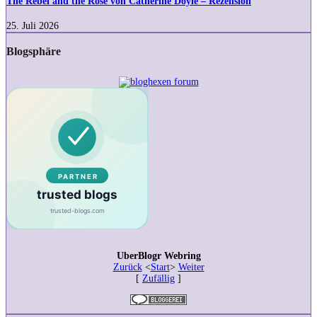
The Rebel and the Rose von Catherine Doyle – Rezension
the
Rose
25. Juli 2026
von
Catherine
Blogsphäre
Doyle
–
Rezension
UberBlogr Webring
Zurück
<
Start
>
Weiter
[
Zufällig
]