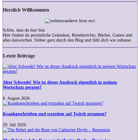
Herzlich Willkommen
Schön, dass du hier bist.
Hier findest du persönliche Gedanken, Reiseberichte, Bücher, Games und
alles dazwischen. Stöber gern durch den Blog und fühl dich wie zuhause.
Letzte Beiträge
Alter
Schwede!
Wie
ist
Alter Schwede! Wie ist dieser Ausdruck eigentlich in meinen
dieser
Wortschatz geraten?
Ausdruck
eigentlich
6. August 2026
in
Krankgeschrieben
meinen
und
Wortschatz
trotzdem
Krankgeschrieben und trotzdem auf Twitch streamen?
geraten?
auf
Twitch
29. Juli 2026
streamen?
The
Rebel
and