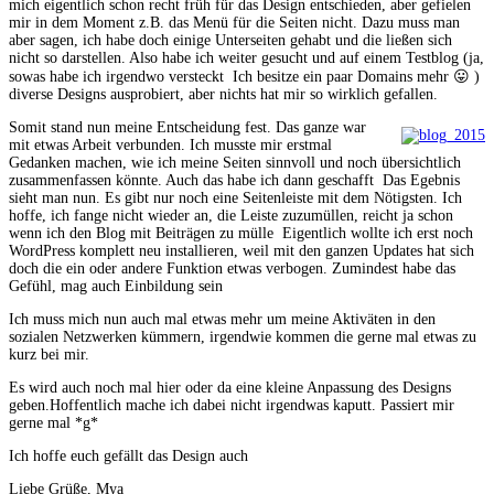
mich eigentlich schon recht früh für das Design entschieden, aber gefielen
mir in dem Moment z.B. das Menü für die Seiten nicht. Dazu muss man
aber sagen, ich habe doch einige Unterseiten gehabt und die ließen sich
nicht so darstellen. Also habe ich weiter gesucht und auf einem Testblog (ja,
sowas habe ich irgendwo versteckt
Ich besitze ein paar Domains mehr 😛 )
diverse Designs ausprobiert, aber nichts hat mir so wirklich gefallen.
Somit stand nun meine Entscheidung fest. Das ganze war
mit etwas Arbeit verbunden. Ich musste mir erstmal
Gedanken machen, wie ich meine Seiten sinnvoll und noch übersichtlich
zusammenfassen könnte. Auch das habe ich dann geschafft
Das Egebnis
sieht man nun. Es gibt nur noch eine Seitenleiste mit dem Nötigsten. Ich
hoffe, ich fange nicht wieder an, die Leiste zuzumüllen, reicht ja schon
wenn ich den Blog mit Beiträgen zu mülle
Eigentlich wollte ich erst noch
WordPress komplett neu installieren, weil mit den ganzen Updates hat sich
doch die ein oder andere Funktion etwas verbogen. Zumindest habe das
Gefühl, mag auch Einbildung sein
Ich muss mich nun auch mal etwas mehr um meine Aktiväten in den
sozialen Netzwerken kümmern, irgendwie kommen die gerne mal etwas zu
kurz bei mir.
Es wird auch noch mal hier oder da eine kleine Anpassung des Designs
geben.Hoffentlich mache ich dabei nicht irgendwas kaputt. Passiert mir
gerne mal *g*
Ich hoffe euch gefällt das Design auch
Liebe Grüße, Mya