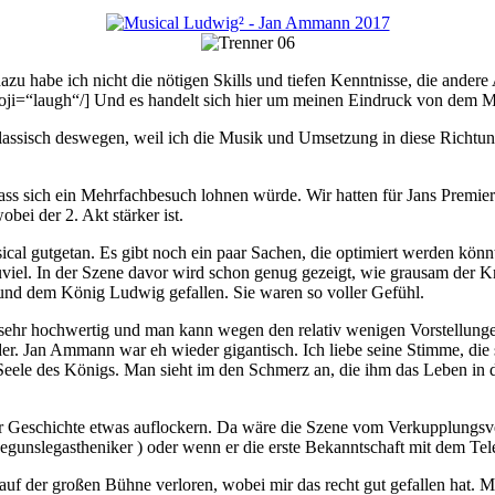
azu habe ich nicht die nötigen Skills und tiefen Kenntnisse, die andere
oji=“laugh“/] Und es handelt sich hier um meinen Eindruck von dem M
lassisch deswegen, weil ich die Musik und Umsetzung in diese Richtun
ass sich ein Mehrfachbesuch lohnen würde. Wir hatten für Jans Premiere
obei der 2. Akt stärker ist.
cal gutgetan. Es gibt noch ein paar Sachen, die optimiert werden kö
zuviel. In der Szene davor wird schon genug gezeigt, wie grausam der K
und dem König Ludwig gefallen. Sie waren so voller Gefühl.
sehr hochwertig und man kann wegen den relativ wenigen Vorstellungen,
der. Jan Ammann war eh wieder gigantisch. Ich liebe seine Stimme, die so
Seele des Königs. Man sieht im den Schmerz an, die ihm das Leben in d
t der Geschichte etwas auflockern. Da wäre die Szene vom Verkupplung
wegunslegastheniker
) oder wenn er die erste Bekanntschaft mit dem Tel
f der großen Bühne verloren, wobei mir das recht gut gefallen hat. Man