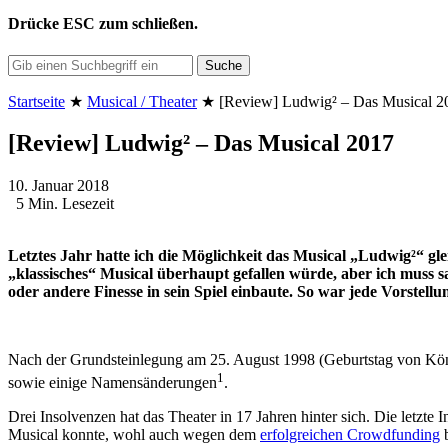
Drücke
ESC
zum schließen.
Suche
Startseite
★
Musical / Theater
★
[Review] Ludwig² – Das Musical 2
[Review] Ludwig² – Das Musical 2017
10. Januar 2018
5 Min. Lesezeit
Letztes Jahr hatte ich die Möglichkeit das Musical „Ludwig²“ gl
„klassisches“ Musical überhaupt gefallen würde, aber ich muss sag
oder andere Finesse in sein Spiel einbaute. So war jede Vorstell
Nach der Grundsteinlegung am 25. August 1998 (Geburtstag von Köni
1
sowie einige Namensänderungen
.
Drei Insolvenzen hat das Theater in 17 Jahren hinter sich. Die let
Musical konnte, wohl auch wegen dem
erfolgreichen Crowdfunding
b