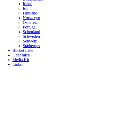
Irland
Island
Finnland
Norwegen
Österreich
Portugal
Schottland
Schweden
Schweiz
Städtetrips
Bucket Liste
Über mich
Media Kit
Links