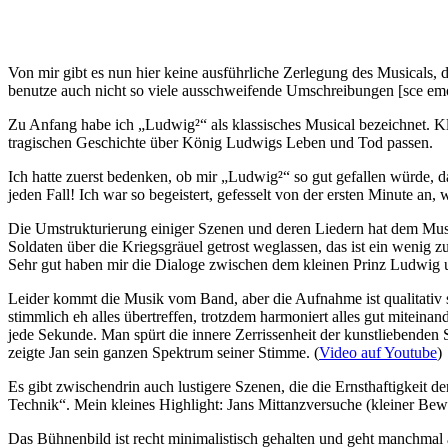
Von mir gibt es nun hier keine ausführliche Zerlegung des Musicals, d
benutze auch nicht so viele ausschweifende Umschreibungen [sce em
Zu Anfang habe ich „Ludwig²“ als klassisches Musical bezeichnet. K
tragischen Geschichte über König Ludwigs Leben und Tod passen.
Ich hatte zuerst bedenken, ob mir „Ludwig²“ so gut gefallen würde, d
jeden Fall! Ich war so begeistert, gefesselt von der ersten Minute an, w
Die Umstrukturierung einiger Szenen und deren Liedern hat dem Musi
Soldaten über die Kriegsgräuel getrost weglassen, das ist ein wenig 
Sehr gut haben mir die Dialoge zwischen dem kleinen Prinz Ludwig 
Leider kommt die Musik vom Band, aber die Aufnahme ist qualitativ 
stimmlich eh alles übertreffen, trotzdem harmoniert alles gut miteinan
jede Sekunde. Man spürt die innere Zerrissenheit der kunstliebenden 
zeigte Jan sein ganzen Spektrum seiner Stimme. (
Video auf Youtube
)
Es gibt zwischendrin auch lustigere Szenen, die die Ernsthaftigkei
Technik“. Mein kleines Highlight: Jans Mittanzversuche (kleiner Be
Das Bühnenbild ist recht minimalistisch gehalten und geht manchmal au