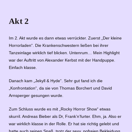
Akt 2
Im 2. Akt wurde es dann etwas verrückter. Zuerst „Der kleine
Horrorladen“. Die Krankenschwestern ließen bei ihrer
Tanzeinlage wirklich tief blicken. Untenrum… Mein Highlight
war der Auftritt von Alexander Kerbst mit der Handpuppe.
Einfach klasse.
Danach kam „Jekyll & Hyde“. Sehr gut fand ich die
„Konfrontation“, da sie von Thomas Borchert und David
Arnsperger gesungen wurde.
Zum Schluss wurde es mit „Rocky Horror Show“ etwas
skurril. Andreas Bieber als Dr, Frank’n’furter. Ehm, ja. Also er
war wirklich klasse in der Rolle. Er hat sie richtig gelebt und
hatte auch seinen Spaß, trotz der sexy, pofreien Bekleidung.