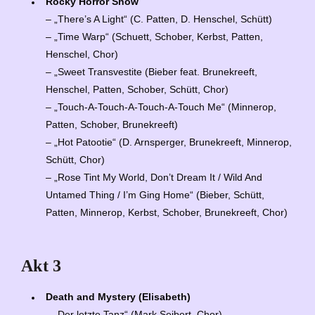
Rocky Horror Show
– „There’s A Light“ (C. Patten, D. Henschel, Schütt)
– „Time Warp“ (Schuett, Schober, Kerbst, Patten,
Henschel, Chor)
– „Sweet Transvestite (Bieber feat. Brunekreeft,
Henschel, Patten, Schober, Schütt, Chor)
– „Touch-A-Touch-A-Touch-A-Touch Me“ (Minnerop,
Patten, Schober, Brunekreeft)
– „Hot Patootie“ (D. Arnsperger, Brunekreeft, Minnerop,
Schütt, Chor)
– „Rose Tint My World, Don’t Dream It / Wild And
Untamed Thing / I’m Ging Home“ (Bieber, Schütt,
Patten, Minnerop, Kerbst, Schober, Brunekreeft, Chor)
Akt 3
Death and Mystery (Elisabeth)
– „Der letzte Tanz“ (Mark Seibert, Chor)