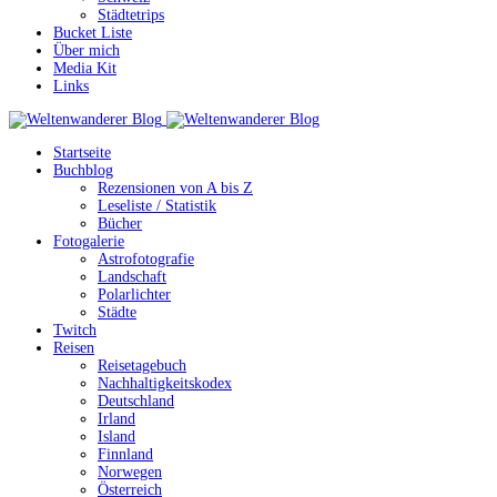
Städtetrips
Bucket Liste
Über mich
Media Kit
Links
Startseite
Buchblog
Rezensionen von A bis Z
Leseliste / Statistik
Bücher
Fotogalerie
Astrofotografie
Landschaft
Polarlichter
Städte
Twitch
Reisen
Reisetagebuch
Nachhaltigkeitskodex
Deutschland
Irland
Island
Finnland
Norwegen
Österreich