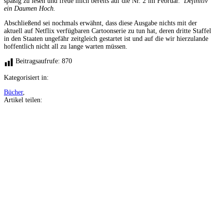
spaßig zu lesen und freue mich bereits auf die Nr. 2 im Februar.
Definitiv
ein Daumen Hoch.
Abschließend sei nochmals erwähnt, dass diese Ausgabe nichts mit der
aktuell auf Netflix verfügbaren Cartoonserie zu tun hat, deren dritte Staffel
in den Staaten ungefähr zeitgleich gestartet ist und auf die wir hierzulande
hoffentlich nicht all zu lange warten müssen.
Beitragsaufrufe:
870
Kategorisiert in:
Bücher
,
Artikel teilen:
Auf
Facebook
teilen
Auf
Twitter
teilen