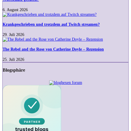
Ausdruck
eigentlich
6. August 2026
in
Krankgeschrieben
meinen
und
Wortschatz
trotzdem
Krankgeschrieben und trotzdem auf Twitch streamen?
geraten?
auf
Twitch
29. Juli 2026
streamen?
The
Rebel
and
The Rebel and the Rose von Catherine Doyle – Rezension
the
Rose
25. Juli 2026
von
Catherine
Blogsphäre
Doyle
–
Rezension