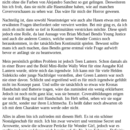
nicht ohne die Farben von Alejandro Sanchez so gut gelingen. Desweiteren
bin ich froh, dass sie nicht alle Hasenzähne haben, wie auf manchen
Covervorschauen zu sehen war. Das wäre für mich der Horror gewesen.
Nachteilig ist, dass sowohl Neueinsteiger wie auch alte Hasen etwas mit den
erwähnten Fragen überfordert oder verwirrt werden. Bei mir ging es, da ich
mich eh nicht mehr so tief in Kontinuitäten verstricken möchte. Diese spielt
jedoch eine Rolle, da laut Aussage von Brian Michael Bendis Young Justice
und auch die anderen Comics, welche unter Wonder Comics noch
herauskommen, in der tatsächlichen Kontinuität spielen. Bewusst sollte
mans ich auch machen, dass Bendis gerne erstmal viele Frage aufwirft
bevor er anfängt sie zu beantworten.
Mein persönlich größtes Problem ist jedoch Teen Lantern. Schon damals als
in einer Brave and the Bold Mini-Reihe Wally West für eine Ausgabe Kid
Lantern wurde, störte mich das irgendwie. Ich kann mir für viele Helden
Sidekicks oder junge Nachfolger vorstellen, aber Green Lantern war noch
nie einer davon. Schlicht und ergreifend weil es für mich irgendwie gefühlt
nicht ins Konzept passt. Und sollte sie tatsächlich so etwas wie Kronas
Handschuh und Batterie tragen, wäre das zumindest ein wenig erklärbarer.
Jedoch ist noch nicht ganz klar, was sie benutzt. Coverabbildungen zeigen
sie mal mit Ring mal mit Handschuh. Im Heft selbst, sehen wir sie sogar
gar nicht, sonder nur ihren Lichtmecha. Es heißt daher noch abwarten ob
ich mit dem Charakter warm werde oder nicht.
Alles in allem bin ich zufrieden mit diesem Heft. Es ist ein schöner
Nostalgieschub für mich. Ich bin zwar verwirrt und vermisse Secret und
Arrowette, sowie die schwarze Perücke für Wonder Girl, jedoch war es