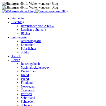
Startseite
Buchblog
Rezensionen von A bis Z
Leseliste / Statistik
Bücher
Fotogalerie
Astrofotografie
Landschaft
Polarlichter
Städte
Twitch
Reisen
Reisetagebuch
Nachhaltigkeitskodex
Deutschland
Irland
Island
Finnland
Norwegen
Österreich
Portugal
Schottland
Schweden
Schweiz