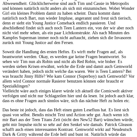
Abwesendheit. Glücklicherweise sind auch Tim und Cassie in Metropolis
und können natürlich nicht anders als sich mit einzumischen. Wobei Wonder
Girl ein kleines Problem damit zu haben scheint. Dazu kommt dann
natürlich noch Bart, nun wieder Impluse, angerannt und freut sich tierisch,
denn er sieht ein Young Justice Comeback endlich passieren. Und
abschließend findet sich auch noch Teen Lantern ein, von der wir aber noch
nicht viel mehr sehen, als ein paar Lichtkonstrukte. Als nach Minuten des
Kampfes Superman immer noch nicht auftaucht, ziehen sich die Invasoren
zurück mit Young Justice auf den Fersen.
Soweit die Handlung des ersten Heftes. Es wirft mehr Fragen auf, als
beantwortet werden. Okay, es werden gar keine Fragen beantwortet. So
sehen wir Tim nun als Robin und nicht als Red Robin, wie bisher. Es
werden sieben Krisen erwähnt, welche die Erde und damit auch Gemworld
verändert haben, jedoch nicht welche das waren. Wer is Teen Lantern? Bei
was braucht Jinny Hilfe? Wie kam Connor (Superboy) nach Gemworld? Vor
allem wird Connor normale Rasierer benutzen können oder braucht er
Spezialklingen?
Vielleicht wäre auch einiges klarer würde ich aktuell die Comicwelt aktiver
verfolgen und nicht nur Schlagzeilen hier und da lesen. Ist jedoch auch klar,
dass es ohne Fragen auch sinnlos wäre, sich das nächste Heft zu holen etc.
Das beste ist jedoch, dass das Heft einen guten Lesefluss hat. Es liest sich
quasi von selbst. Bendis mischt Text und Action sehr gut. Auch wenn ich
mir Bart aus der Teen Titans Zeit (nicht den New52 Bart) wünschen würde,
geht mir Impulse nicht so sehr auf den Senkel wie damals. Patrick Gleason
schafft auch einen interessanten Kontrast. Gemworld wirkt auf Neudeutsch
Dark & Gritty während die Erde hell und bunt ist. Natürlich würde das