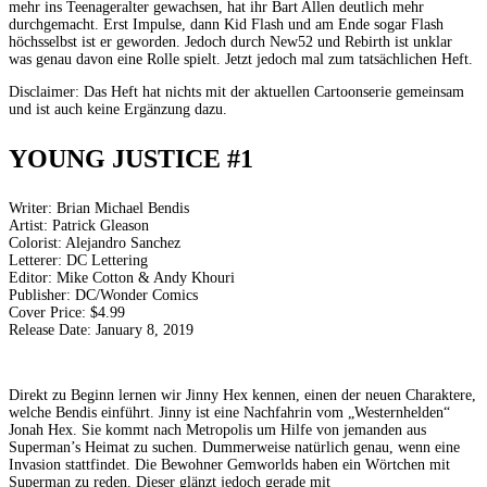
mehr ins Teenageralter gewachsen, hat ihr Bart Allen deutlich mehr
durchgemacht. Erst Impulse, dann Kid Flash und am Ende sogar Flash
höchsselbst ist er geworden. Jedoch durch New52 und Rebirth ist unklar
was genau davon eine Rolle spielt. Jetzt jedoch mal zum tatsächlichen Heft.
Disclaimer: Das Heft hat nichts mit der aktuellen Cartoonserie gemeinsam
und ist auch keine Ergänzung dazu.
YOUNG JUSTICE #1
Writer: Brian Michael Bendis
Artist: Patrick Gleason
Colorist: Alejandro Sanchez
Letterer: DC Lettering
Editor: Mike Cotton & Andy Khouri
Publisher: DC/Wonder Comics
Cover Price: $4.99
Release Date: January 8, 2019
Direkt zu Beginn lernen wir Jinny Hex kennen, einen der neuen Charaktere,
welche Bendis einführt. Jinny ist eine Nachfahrin vom „Westernhelden“
Jonah Hex. Sie kommt nach Metropolis um Hilfe von jemanden aus
Superman’s Heimat zu suchen. Dummerweise natürlich genau, wenn eine
Invasion stattfindet. Die Bewohner Gemworlds haben ein Wörtchen mit
Superman zu reden. Dieser glänzt jedoch gerade mit