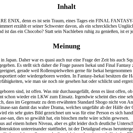
Inhalt
UARE ENIX, denn es ist sein Traum, eines Tages ein FINAL FANTASY-G
mmert erzählt er seiner Schwester davon, als ein schreckliches Unglüc
 Und ist das ein Chocobo? Statt sein Nachleben ruhig zu genießen, ist 
Meinung
t in Japan. Daher war es quasi auch nur eine Frage der Zeit bis auch S
egeben. Es stellt sich daher die Frage passen Isekai und Final Fantas
 geeignet, gerade weil Rollenspielwelten gerne für Isekai hergenommen 
nsportiert oder wiedergeboren werden. In Fantasy-Isekai besitzen die H
efähigkeiten, wie man sie noch nie gesehen hat oder schlicht und ergrei
boren sind, ist offen. Was mir durchausgefällt, denn es lässt offen, ob 
schon wieder ein LKW zum Einsatz. Irgendwie scheint dies eine sehr häu
h, dass im Gegensatz zu dem erwähnten Standard Shogo nicht von Anfa
 Minase-san damit das wahre Drama, welches ungefähr ab der Hälfe der 
ird ein sehr gutes Bild gezeichnet um was für eine Person es sich hand
ase-san, dies so gewählt hat, ein bisschen mehr wäre schön gewesen.
haus auf einem hohen Niveau, aber es gibt leider doch deutliche Unters
e Interaktion untereinander stattfindet, ist der Detailgrad etwas herunt