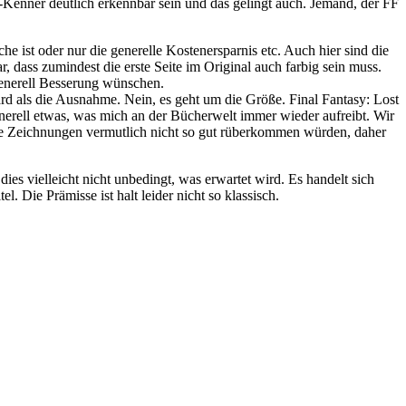
F-Kenner deutlich erkennbar sein und das gelingt auch. Jemand, der FF
e ist oder nur die generelle Kostenersparnis etc. Auch hier sind die
 dass zumindest die erste Seite im Original auch farbig sein muss.
generell Besserung wünschen.
ard als die Ausnahme. Nein, es geht um die Größe. Final Fantasy: Lost
generell etwas, was mich an der Bücherwelt immer wieder aufreibt. Wir
t die Zeichnungen vermutlich nicht so gut rüberkommen würden, daher
dies vielleicht nicht unbedingt, was erwartet wird. Es handelt sich
. Die Prämisse ist halt leider nicht so klassisch.
Auf
Auf
Pinterest
Email
teilen
teilen