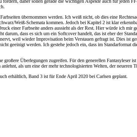
zu fördern, daher sollen gerade die wichtigen Aspekte auch für jeden F
ch.
 Farbseiten übernommen werden. Ich weiß nicht, ob dies eine Rechtesach
chwarz/Weiß-Schemata kommen. Jedoch bei Kapitel 2 ist klar erkennbar,
ck einer Farbseite anders aussieht als der Rest. Hier würde ich mir 
 darum, dass es sich um ein Softcover handelt, das ist eher der Stand
 nervt, weil wieder Improvisation beim Verstauen gefragt ist. Dies ist 
h nicht geeinigt werden. Ich gestehe jedoch ein, dass im Standarforma
hne großere Überlegungen zugreifen. Für den generellen Fantasyleser ist 
lehnt, als um eine der mehr technologisierten Welten, der neueren Titel
auch erhältlich, Band 3 ist für Ende April 2020 bei Carlsen geplant.
Auf
Twitter
teilen