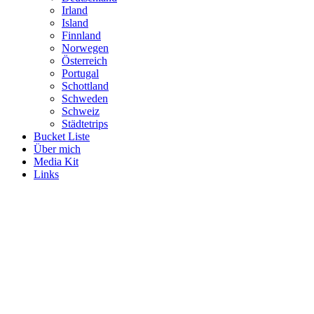
Irland
Island
Finnland
Norwegen
Österreich
Portugal
Schottland
Schweden
Schweiz
Städtetrips
Bucket Liste
Über mich
Media Kit
Links