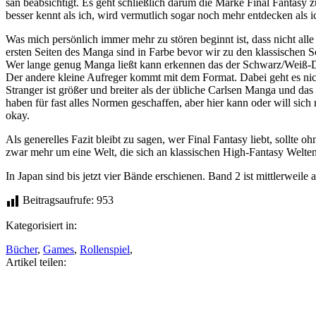
san beabsichtigt. Es geht schließlich darum die Marke Final Fantasy 
besser kennt als ich, wird vermutlich sogar noch mehr entdecken als i
Was mich persönlich immer mehr zu stören beginnt ist, dass nicht alle
ersten Seiten des Manga sind in Farbe bevor wir zu den klassischen S
Wer lange genug Manga ließt kann erkennen das der Schwarz/Weiß-Dru
Der andere kleine Aufreger kommt mit dem Format. Dabei geht es nicht
Stranger ist größer und breiter als der übliche Carlsen Manga und das
haben für fast alles Normen geschaffen, aber hier kann oder will sic
okay.
Als generelles Fazit bleibt zu sagen, wer Final Fantasy liebt, sollte o
zwar mehr um eine Welt, die sich an klassischen High-Fantasy Welten an
In Japan sind bis jetzt vier Bände erschienen. Band 2 ist mittlerweile 
Beitragsaufrufe:
953
Kategorisiert in:
Bücher
,
Games
,
Rollenspiel
,
Artikel teilen:
Auf
Facebook
teilen