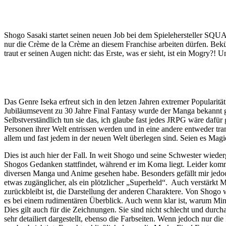
Shogo Sasaki startet seinen neuen Job bei dem Spielehersteller SQ
nur die Crème de la Crème an diesem Franchise arbeiten dürfen. Bekü
traut er seinen Augen nicht: das Erste, was er sieht, ist ein Mogry?!
Das Genre Iseka erfreut sich in den letzen Jahren extremer Popularitä
Jubiläumsevent zu 30 Jahre Final Fantasy wurde der Manga bekannt g
Selbstverständlich tun sie das, ich glaube fast jedes JRPG wäre dafür
Personen ihrer Welt entrissen werden und in eine andere entweder tra
allem und fast jedem in der neuen Welt überlegen sind. Seien es Magi
Dies ist auch hier der Fall. In weit Shogo und seine Schwester wiederge
Shogos Gedanken stattfindet, während er im Koma liegt. Leider kommt 
diversen Manga und Anime gesehen habe. Besonders gefällt mir jedoc
etwas zugänglicher, als ein plötzlicher „Superheld“. Auch verstärkt
zurückbleibt ist, die Darstellung der anderen Charaktere. Von Shogo w
es bei einem rudimentären Überblick. Auch wenn klar ist, warum Min
Dies gilt auch für die Zeichnungen. Sie sind nicht schlecht und durc
sehr detailiert dargestellt, ebenso die Farbseiten. Wenn jedoch nur di