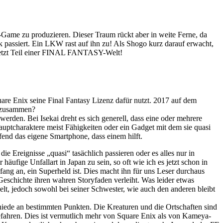
ame zu produzieren. Dieser Traum rückt aber in weite Ferne, da
k passiert. Ein LKW rast auf ihn zu! Als Shogo kurz darauf erwacht,
er jetzt Teil einer FINAL FANTASY-Welt!
quare Enix seine Final Fantasy Lizenz dafür nutzt. 2017 auf dem
y zusammen?
werden. Bei Isekai dreht es sich generell, dass eine oder mehrere
auptcharaktere meist Fähigkeiten oder ein Gadget mit dem sie quasi
fend das eigene Smartphone, dass einem hilft.
die Ereignisse „quasi“ tasächlich passieren oder es alles nur in
fige Unfallart in Japan zu sein, so oft wie ich es jetzt schon in
ng an, ein Superheld ist. Dies macht ihn für uns Leser durchaus
Geschichte ihren wahren Storyfaden verleiht. Was leider etwas
elt, jedoch sowohl bei seiner Schwester, wie auch den anderen bleibt
chiede an bestimmten Punkten. Die Kreaturen und die Ortschaften sind
ergefahren. Dies ist vermutlich mehr von Square Enix als von Kameya-