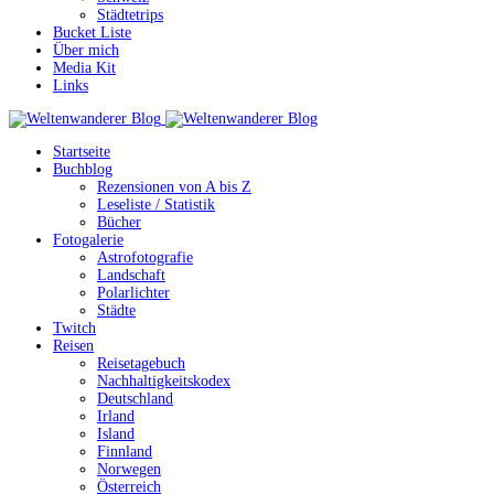
Städtetrips
Bucket Liste
Über mich
Media Kit
Links
Startseite
Buchblog
Rezensionen von A bis Z
Leseliste / Statistik
Bücher
Fotogalerie
Astrofotografie
Landschaft
Polarlichter
Städte
Twitch
Reisen
Reisetagebuch
Nachhaltigkeitskodex
Deutschland
Irland
Island
Finnland
Norwegen
Österreich