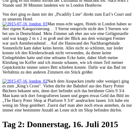
Uhr ging es mit einem Airbus der Lufthansa in München los. Nach etwa 1
Stunde und 30 Minuten landeten wir in London Heathrow.
Von dort ging es dann mit der „Picadilly Line“ direkt zum Earl’s Court und
zu unserem Hotel.
Man muss echt sagen, Hotels in London haben so
ihre eigene Kategorisierung… 3 Sterne entspricht nicht den 3 Sternen wie
bei uns in Deutschland. Mein Zimmer sah eher aus wie eine Gefägniszelle
und war knapp 2 m x 2 m groß und der Blick aus dem winzigen Fenster
war auch Atemberaubend… Auf die Hauswand des Nachbarsgebäude.
Sonnenlicht kam daher keins herein. Alles nicht so schlimm, nur leider
konnte ich den Kleiderschrank nicht verwenden, da dieser keine
Einlegeböden hatte und eine seltsame Ecke hatte, daher blieb meine
Kleidung im Koffer und ich musste schauen, wie ich einen Teil meiner
Gepäckstücke immer unters Bett schieben konnte. Dafür war das Bad im
Verhältnis zu den anderen Zimmern ein Stück größer.
Nach dem Auspacken (mehr oder weniger) ging
es zum „King’s Cross“. Vielen dürfte der Bahnhof aus den Harry Potter
Büchern bekannt sein, denn dort befindet sich das berühmte Gleis 9 3/4.
Man kann sich dort fotografieren lassen und gegen etwas Geld das Bild im
„The Harry Poter Shop at Platform 9 3/4“ ausdrucken lassen. Ich habe ein
wenig im Shop gestöbert. Zuerst darf man aber noch etwas anstehen, da nur
immer eine bestimmte Anzahl an Leute sich im Shop befinden dürfen.
Tag 2: Donnerstag, 16. Juli 2015