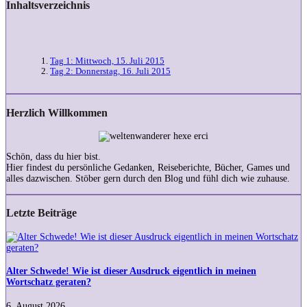
Inhaltsverzeichnis
Tag 1: Mittwoch, 15. Juli 2015
Tag 2: Donnerstag, 16. Juli 2015
Herzlich Willkommen
Schön, dass du hier bist.
Hier findest du persönliche Gedanken, Reiseberichte, Bücher, Games und
alles dazwischen. Stöber gern durch den Blog und fühl dich wie zuhause.
Letzte Beiträge
Alter
Schwede!
Wie
ist
Alter Schwede! Wie ist dieser Ausdruck eigentlich in meinen
dieser
Wortschatz geraten?
Ausdruck
eigentlich
6. August 2026