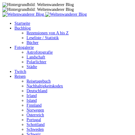
Startseite
Buchblog
Rezensionen von A bis Z
Leseliste / Statistik
Bücher
Fotogalerie
Astrofotografie
Landschaft
Polarlichter
Städte
Twitch
Reisen
Reisetagebuch
Nachhaltigkeitskodex
Deutschland
Irland
Island
Finnland
Norwegen
Österreich
Portugal
Schottland
Schweden
Schweiz