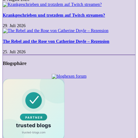
in
Krankgeschrieben
meinen
und
Wortschatz
trotzdem
Krankgeschrieben und trotzdem auf Twitch streamen?
geraten?
auf
Twitch
29. Juli 2026
streamen?
The
Rebel
and
The Rebel and the Rose von Catherine Doyle – Rezension
the
Rose
25. Juli 2026
von
Catherine
Blogsphäre
Doyle
–
Rezension