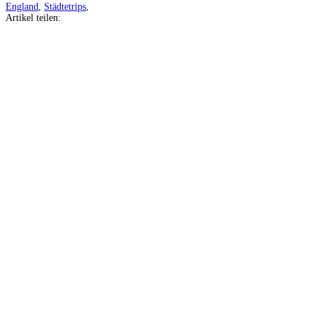
England
,
Städtetrips
,
Artikel teilen:
Auf
Facebook
teilen
Auf
Twitter
teilen
Auf
Pinterest
teilen