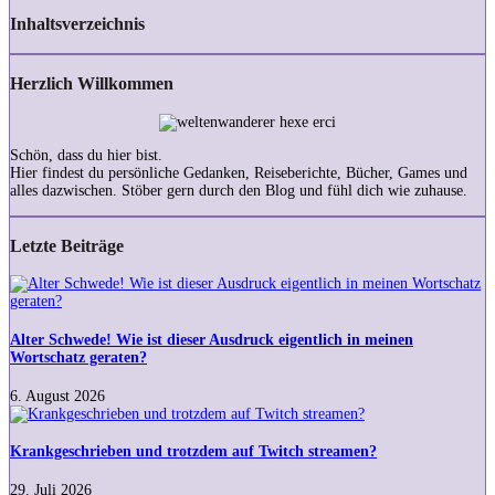
Inhaltsverzeichnis
Herzlich Willkommen
Schön, dass du hier bist.
Hier findest du persönliche Gedanken, Reiseberichte, Bücher, Games und
alles dazwischen. Stöber gern durch den Blog und fühl dich wie zuhause.
Letzte Beiträge
Alter
Schwede!
Wie
ist
Alter Schwede! Wie ist dieser Ausdruck eigentlich in meinen
dieser
Wortschatz geraten?
Ausdruck
eigentlich
6. August 2026
in
Krankgeschrieben
meinen
und
Wortschatz
trotzdem
Krankgeschrieben und trotzdem auf Twitch streamen?
geraten?
auf
Twitch
29. Juli 2026