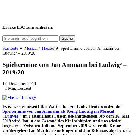
Drücke
ESC
zum schließen.
Suche
Startseite
★
Musical / Theater
★
Spieltermine von Jan Ammann bei
Ludwig² – 2019/20
Spieltermine von Jan Ammann bei Ludwig² –
2019/20
17. Dezember 2018
1 Min. Lesezeit
Es ist wieder soweit! Das Warten hat ein Ende. Heute wurden die
Spieltermine von Jan Ammann als König Ludwig im Musical
„Ludwig²“
im Festspielhaus Füssen bekanntgegeben. Ab dem 16. Mai
2019 wird Jan in das Gewand des Kini schlüpfen und uns wieder
begeistern. Zwischen Juli und September 2019 wird er die Krone
vorübergehend an Matthias Stockinger und Jan Rekeszus abgeben, da