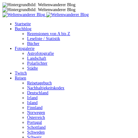
Startseite
Buchblog
Rezensionen von A bis Z
Leseliste / Statistik
Bücher
Fotogalerie
Astrofotografie
Landschaft
Polarlichter
Städte
Twitch
Reisen
Reisetagebuch
Nachhaltigkeitskodex
Deutschland
Irland
Island
Finnland
Norwegen
Österreich
Portugal
Schottland
Schweden
Schweiz