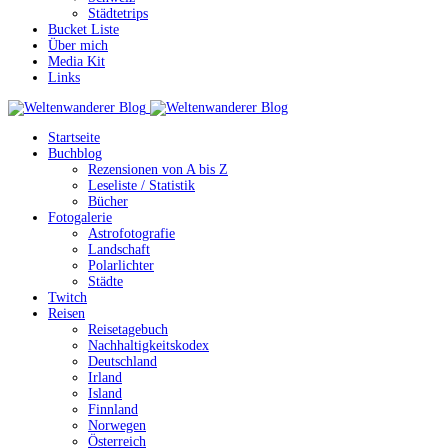
Städtetrips
Bucket Liste
Über mich
Media Kit
Links
Startseite
Buchblog
Rezensionen von A bis Z
Leseliste / Statistik
Bücher
Fotogalerie
Astrofotografie
Landschaft
Polarlichter
Städte
Twitch
Reisen
Reisetagebuch
Nachhaltigkeitskodex
Deutschland
Irland
Island
Finnland
Norwegen
Österreich