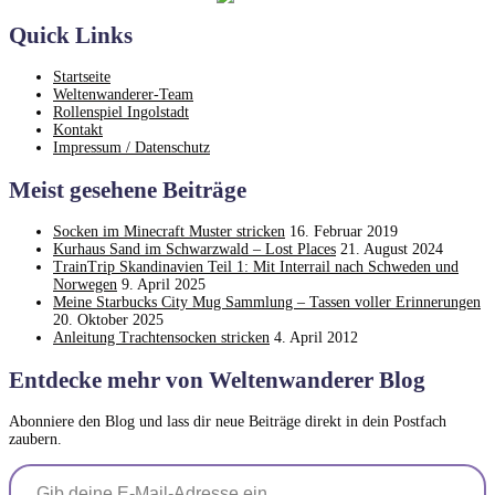
Quick Links
Startseite
Weltenwanderer-Team
Rollenspiel Ingolstadt
Kontakt
Impressum / Datenschutz
Meist gesehene Beiträge
Socken im Minecraft Muster stricken
16. Februar 2019
Kurhaus Sand im Schwarzwald – Lost Places
21. August 2024
TrainTrip Skandinavien Teil 1: Mit Interrail nach Schweden und
Norwegen
9. April 2025
Meine Starbucks City Mug Sammlung – Tassen voller Erinnerungen
20. Oktober 2025
Anleitung Trachtensocken stricken
4. April 2012
Entdecke mehr von Weltenwanderer Blog
Abonniere den Blog und lass dir neue Beiträge direkt in dein Postfach
zaubern.
Gib deine E-Mail-Adresse ein ...