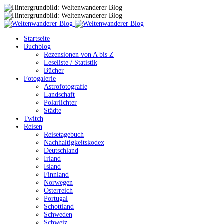
Startseite
Buchblog
Rezensionen von A bis Z
Leseliste / Statistik
Bücher
Fotogalerie
Astrofotografie
Landschaft
Polarlichter
Städte
Twitch
Reisen
Reisetagebuch
Nachhaltigkeitskodex
Deutschland
Irland
Island
Finnland
Norwegen
Österreich
Portugal
Schottland
Schweden
Schweiz