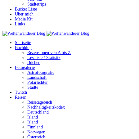
Städtetrips
Bucket Liste
Über mich
Media Kit
Links
Startseite
Buchblog
Rezensionen von A bis Z
Leseliste / Statistik
Bücher
Fotogalerie
Astrofotografie
Landschaft
Polarlichter
Städte
Twitch
Reisen
Reisetagebuch
Nachhaltigkeitskodex
Deutschland
Irland
Island
Finnland
Norwegen
Österreich