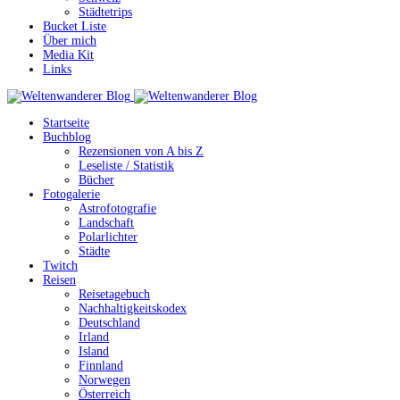
Städtetrips
Bucket Liste
Über mich
Media Kit
Links
Startseite
Buchblog
Rezensionen von A bis Z
Leseliste / Statistik
Bücher
Fotogalerie
Astrofotografie
Landschaft
Polarlichter
Städte
Twitch
Reisen
Reisetagebuch
Nachhaltigkeitskodex
Deutschland
Irland
Island
Finnland
Norwegen
Österreich