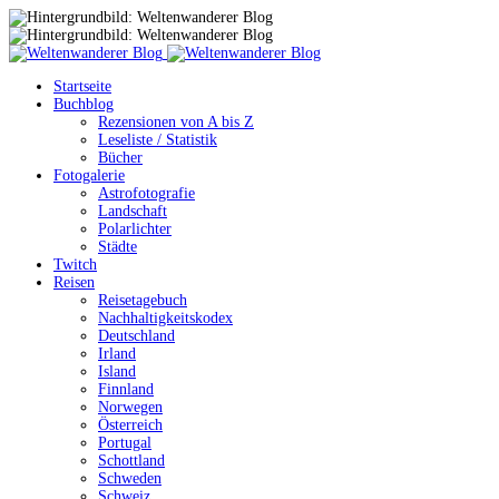
Startseite
Buchblog
Rezensionen von A bis Z
Leseliste / Statistik
Bücher
Fotogalerie
Astrofotografie
Landschaft
Polarlichter
Städte
Twitch
Reisen
Reisetagebuch
Nachhaltigkeitskodex
Deutschland
Irland
Island
Finnland
Norwegen
Österreich
Portugal
Schottland
Schweden
Schweiz