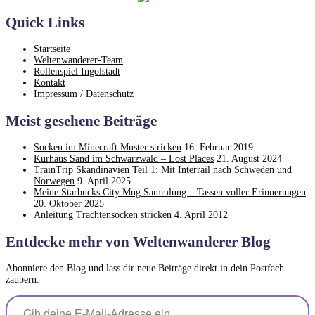
Zimmermann
Quick Links
–
Rezension
Startseite
Weltenwanderer-Team
Rollenspiel Ingolstadt
Kontakt
Impressum / Datenschutz
Meist gesehene Beiträge
Socken im Minecraft Muster stricken
16. Februar 2019
Kurhaus Sand im Schwarzwald – Lost Places
21. August 2024
TrainTrip Skandinavien Teil 1: Mit Interrail nach Schweden und
Norwegen
9. April 2025
Meine Starbucks City Mug Sammlung – Tassen voller Erinnerungen
20. Oktober 2025
Anleitung Trachtensocken stricken
4. April 2012
Entdecke mehr von Weltenwanderer Blog
Abonniere den Blog und lass dir neue Beiträge direkt in dein Postfach
zaubern.
Gib deine E-Mail-Adresse ein ...