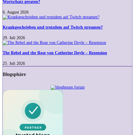
dieser
Wortschatz geraten?
Ausdruck
eigentlich
6. August 2026
in
Krankgeschrieben
meinen
und
Wortschatz
trotzdem
Krankgeschrieben und trotzdem auf Twitch streamen?
geraten?
auf
Twitch
29. Juli 2026
streamen?
The
Rebel
and
The Rebel and the Rose von Catherine Doyle – Rezension
the
Rose
25. Juli 2026
von
Catherine
Blogsphäre
Doyle
–
Rezension