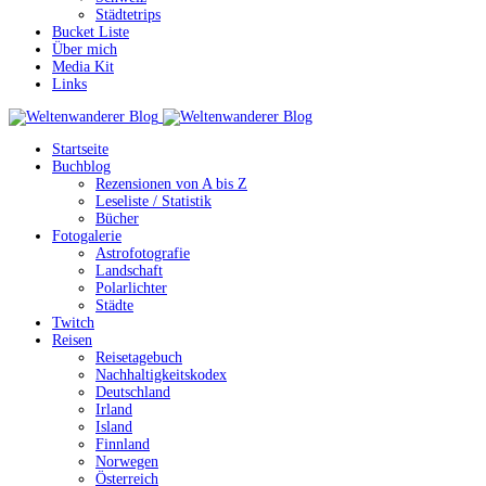
Städtetrips
Bucket Liste
Über mich
Media Kit
Links
Startseite
Buchblog
Rezensionen von A bis Z
Leseliste / Statistik
Bücher
Fotogalerie
Astrofotografie
Landschaft
Polarlichter
Städte
Twitch
Reisen
Reisetagebuch
Nachhaltigkeitskodex
Deutschland
Irland
Island
Finnland
Norwegen
Österreich