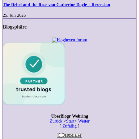
and
The Rebel and the Rose von Catherine Doyle – Rezension
the
Rose
25. Juli 2026
von
Catherine
Blogsphäre
Doyle
–
Rezension
UberBlogr Webring
Zurück
<
Start
>
Weiter
[
Zufällig
]