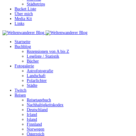
Städtetrips
Bucket Liste
Über mich
Media Kit
Links
Startseite
Buchblog
Rezensionen von A bis Z
Leseliste / Statistik
Bücher
Fotogalerie
Astrofotografie
Landschaft
Polarlichter
Städte
Twitch
Reisen
Reisetagebuch
Nachhaltigkeitskodex
Deutschland
Irland
Island
Finnland
Norwegen
Österreich