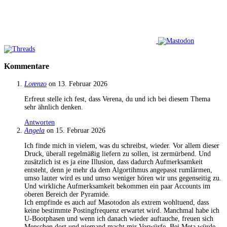
Kommentare
Lorenzo
on 13. Februar 2026
Erfreut stelle ich fest, dass Verena, du und ich bei diesem Thema
sehr ähnlich denken.
Antworten
Angela
on 15. Februar 2026
Ich finde mich in vielem, was du schreibst, wieder. Vor allem dieser
Druck, überall regelmäßig liefern zu sollen, ist zermürbend. Und
zusätzlich ist es ja eine Illusion, dass dadurch Aufmerksamkeit
entsteht, denn je mehr da dem Algortihmus angepasst rumlärmen,
umso lauter wird es und umso weniger hören wir uns gegenseitig zu.
Und wirkliche Aufmerksamkeit bekommen ein paar Accounts im
oberen Bereich der Pyramide.
Ich empfinde es auch auf Masotodon als extrem wohltuend, dass
keine bestimmte Postingfrequenz erwartet wird. Manchmal habe ich
U-Bootphasen und wenn ich danach wieder auftauche, freuen sich
Menschen dort und niemand macht mir Vorwürfe. Bei Meta würde