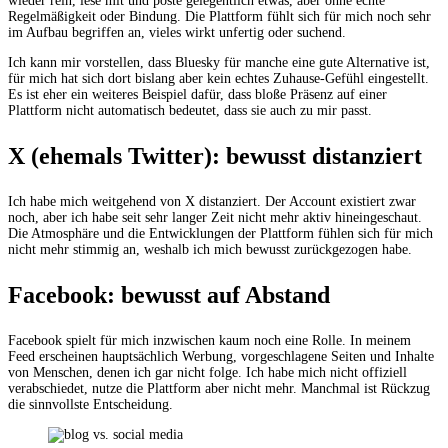
wieder rein, lese mit und poste gelegentlich etwas, aber ohne echte
Regelmäßigkeit oder Bindung. Die Plattform fühlt sich für mich noch sehr
im Aufbau begriffen an, vieles wirkt unfertig oder suchend.
Ich kann mir vorstellen, dass Bluesky für manche eine gute Alternative ist,
für mich hat sich dort bislang aber kein echtes Zuhause-Gefühl eingestellt.
Es ist eher ein weiteres Beispiel dafür, dass bloße Präsenz auf einer
Plattform nicht automatisch bedeutet, dass sie auch zu mir passt.
X (ehemals Twitter): bewusst distanziert
Ich habe mich weitgehend von X distanziert. Der Account existiert zwar
noch, aber ich habe seit sehr langer Zeit nicht mehr aktiv hineingeschaut.
Die Atmosphäre und die Entwicklungen der Plattform fühlen sich für mich
nicht mehr stimmig an, weshalb ich mich bewusst zurückgezogen habe.
Facebook: bewusst auf Abstand
Facebook spielt für mich inzwischen kaum noch eine Rolle. In meinem
Feed erscheinen hauptsächlich Werbung, vorgeschlagene Seiten und Inhalte
von Menschen, denen ich gar nicht folge. Ich habe mich nicht offiziell
verabschiedet, nutze die Plattform aber nicht mehr. Manchmal ist Rückzug
die sinnvollste Entscheidung.