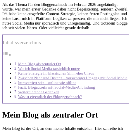
Als das Thema für den Bloggerschnack im Februar 2026 angekündigt
wurde, war mein erster Gedanke daher nicht Begeisterung, sondern Zweifel.
Ich habe keine ausgefeilte Content-Strategie, keinen festen Postingplan und
keine Lust, mich in Plattform-Logiken zu pressen, die mir nicht liegen. Ich
nutze Social Media nur sporadisch und unregelmäßig. Und trotzdem blogge
ich seit vielen Jahren. Oder vielleicht gerade deshalb.
Inhaltsverzeichnis
Mein Blog als zentraler Ort
Wie ich Social Media tatsächlich nutze
Keine Strategie im klassischen Sinn, eher Chaos
Zwischen Nähe und Distanz – vorsichtiger Umgang mit Social Media
Introvertiert sein – online wie offline
Fazit: Blogautorin mit Social-Media-Anbindung
Weiterführende Gedanken
Was ist eigentlich der #bloggerschnack?
Mein Blog als zentraler Ort
Mein Blog ist der Ort, an dem meine Inhalte entstehen. Hier schreibe ich