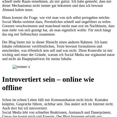
schnell mehr Raum einnehmen, als mir guttut. Ich habe gemerkt, dass mir
dieser Mechanismus nicht immer gut bekommt und dass ich bewusst
Abstand halten muss.
Hinzu kommt die Frage, wie viel man von sich selbst preisgeben möchte.
Social Media verleitet dazu, Persönliches schnell und ungefiltert zu teilen.
Grenzen verschwimmen und manchmal merkt man erst im Nachhinein, dass
man mehr von sich gezeigt hat, als man eigentlich wollte. Für mich hängt
das eng mit Selbstschutz zusammen.
Der Blog bietet mir in dieser Hinsicht einen anderen Rahmen. Ich kann
Inhalte reflektierter veröffentlichen, Texte bewusst formulieren und
entscheiden, was öffentlich sein soll und was nicht. Diese Kontrolle ist mir
wichtig und einer der Gründe, warum ich Social Media nur ergänzend nutze
und nicht als Hauptplattform für meine Inhalte.
Introvertiert sein – online wie
offline
Schon im echten Leben fällt mir Kommunikation nicht leicht. Kontakte
knüpfen, Gespräche führen, sichtbar sein. Das ändert sich im Internet nicht.
Auch dort bin ich introvertiert.
Social Media lebt von schnellen Reaktionen, Austausch und Dauerpräsenz.
Genau das kostet mich viel Energie. Der Blog hingegen erlaubt mir