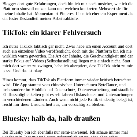
Blogger dort gute Erfahrungen, doch bin ich mir noch unsicher, wie ich die
Plattform sinnvoll nutzen kann und welchen konkreten Mehrwert sie für
meine Inhalte hat. Momentan ist Pinterest für mich eher ein Experiment als
ein fester Bestandteil meiner Arbeitsabläufe.
TikTok: ein klarer Fehlversuch
Ich nutze TikTok faktisch gar nicht. Zwar habe ich einen Account und dort
auch ein einzelnes Video veröffentlicht, doch mit der Plattform bin ich nie
wirklich warm geworden. Die Art der Inhalte, die Geschwindigkeit und der
starke Fokus auf Videos (Selbstdarstellung) liegen mir einfach nicht. Statt
mich dort weiter zu zwingen, habe ich akzeptiert, dass TikTok nicht zu mir
passt. Und das ist okay.
Hinzu kommt, dass TikTok als Plattform immer wieder kritisch betrachtet
wird. Die App stammt vom chinesischen Unternehmen ByteDance, und
insbesondere im Hinblick auf Datenschutz, Datenverarbeitung und staatliche
Einflussmöglichkeiten gibt es seit Jahren Diskussionen und Untersuchungen
in verschiedenen Ländern. Auch wenn nicht jede Kritik eindeutig belegt ist,
reicht mir diese Unsicherheit aus, um vorsichtig zu bleiben.
Bluesky: halb da, halb draußen
Bei Bluesky bin ich ebenfalls nur semi-anwesend. Ich schaue immer mal