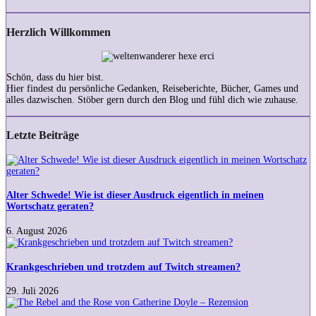
Herzlich Willkommen
Schön, dass du hier bist.
Hier findest du persönliche Gedanken, Reiseberichte, Bücher, Games und
alles dazwischen. Stöber gern durch den Blog und fühl dich wie zuhause.
Letzte Beiträge
Alter
Schwede!
Wie
ist
Alter Schwede! Wie ist dieser Ausdruck eigentlich in meinen
dieser
Wortschatz geraten?
Ausdruck
eigentlich
6. August 2026
in
Krankgeschrieben
meinen
und
Wortschatz
trotzdem
Krankgeschrieben und trotzdem auf Twitch streamen?
geraten?
auf
Twitch
29. Juli 2026
streamen?
The
Rebel