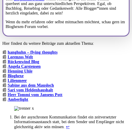
querbeet und aus ganz unterschiedlichen Perspektiven. Egal, ob
Buchblog, Reiseblog oder Gedankenwelt: Alle Blogger*innen sind
herzlich eingeladen, dabei zu sein!
Wenn du mehr erfahren oder selbst mitmachen möchtest, schau gern im
Bloghexen-Forum vorbei.
Hier findest du weitere Beiträge zum aktuellen Thema:
📰
hanghuhn – flying thoughts
📰
Lorenzos Welt
📰
Rückenwind Blog
📰
Angela Carstensen
📰
Henning Uhle
📰
Bloghexe
📰
Lilienmeer
📰
Sabine aus dem Mausloch
📰
Sari vom Heldenhaushalt
📰
Herr Tommi vom Jansens Pott
📰
Amberlight
Bei der asynchronen Kommunikation findet ein zeitversetzter
Informationsaustausch statt, bei dem Sender und Empfänger nicht
gleichzeitig aktiv sein müssen.
↩︎