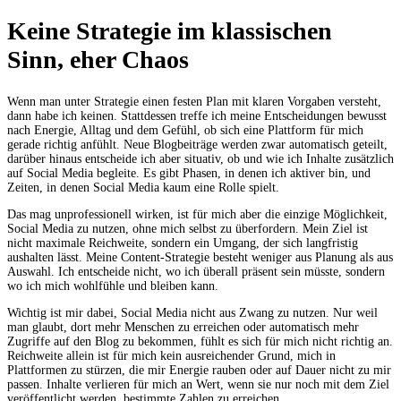
Keine Strategie im klassischen
Sinn, eher Chaos
Wenn man unter Strategie einen festen Plan mit klaren Vorgaben versteht,
dann habe ich keinen. Stattdessen treffe ich meine Entscheidungen bewusst
nach Energie, Alltag und dem Gefühl, ob sich eine Plattform für mich
gerade richtig anfühlt. Neue Blogbeiträge werden zwar automatisch geteilt,
darüber hinaus entscheide ich aber situativ, ob und wie ich Inhalte zusätzlich
auf Social Media begleite. Es gibt Phasen, in denen ich aktiver bin, und
Zeiten, in denen Social Media kaum eine Rolle spielt.
Das mag unprofessionell wirken, ist für mich aber die einzige Möglichkeit,
Social Media zu nutzen, ohne mich selbst zu überfordern. Mein Ziel ist
nicht maximale Reichweite, sondern ein Umgang, der sich langfristig
aushalten lässt. Meine Content-Strategie besteht weniger aus Planung als aus
Auswahl. Ich entscheide nicht, wo ich überall präsent sein müsste, sondern
wo ich mich wohlfühle und bleiben kann.
Wichtig ist mir dabei, Social Media nicht aus Zwang zu nutzen. Nur weil
man glaubt, dort mehr Menschen zu erreichen oder automatisch mehr
Zugriffe auf den Blog zu bekommen, fühlt es sich für mich nicht richtig an.
Reichweite allein ist für mich kein ausreichender Grund, mich in
Plattformen zu stürzen, die mir Energie rauben oder auf Dauer nicht zu mir
passen. Inhalte verlieren für mich an Wert, wenn sie nur noch mit dem Ziel
veröffentlicht werden, bestimmte Zahlen zu erreichen.