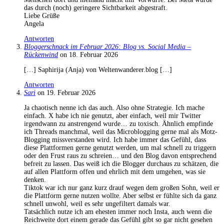
das durch (noch) geringere Sichtbarkeit abgestraft.
Liebe Grüße
Angela
Antworten
Bloggerschnack im Februar 2026: Blog vs. Social Media –
Rückenwind
on 18. Februar 2026
[…] Saphirija (Anja) von Weltenwanderer.blog […]
Antworten
Sari
on 19. Februar 2026
Ja chaotisch nenne ich das auch. Also ohne Strategie. Ich mache
einfach. X habe ich nie genutzt, aber einfach, weil mir Twitter
irgendwann zu anstrengend wurde… zu toxisch. Ähnlich empfinde
ich Threads manchmal, weil das Microblogging gerne mal als Motz-
Blogging missverstanden wird. Ich habe immer das Gefühl, dass
diese Plattformen gerne genutzt werden, um mal schnell zu triggern
oder den Frust raus zu schreien… und den Blog davon entsprechend
befreit zu lassen. Das weiß ich die Blogger durchaus zu schätzen, die
auf allen Plattform offen und ehrlich mit dem umgehen, was sie
denken.
Tiktok war ich nur ganz kurz drauf wegen dem großen Sohn, weil er
die Plattform gerne nutzen wollte. Aber selbst er fühlte sich da ganz
schnell unwohl, weil es sehr ungefiltert damals war.
Tatsächlich nutze ich am ehesten immer noch Insta, auch wenn die
Reichweite dort einem gerade das Gefühl gibt so gar nicht gesehen