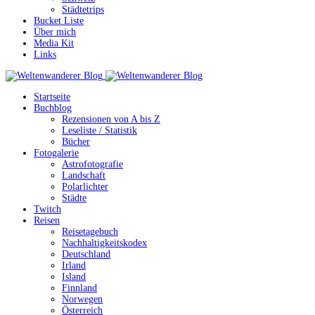
Städtetrips
Bucket Liste
Über mich
Media Kit
Links
Startseite
Buchblog
Rezensionen von A bis Z
Leseliste / Statistik
Bücher
Fotogalerie
Astrofotografie
Landschaft
Polarlichter
Städte
Twitch
Reisen
Reisetagebuch
Nachhaltigkeitskodex
Deutschland
Irland
Island
Finnland
Norwegen
Österreich