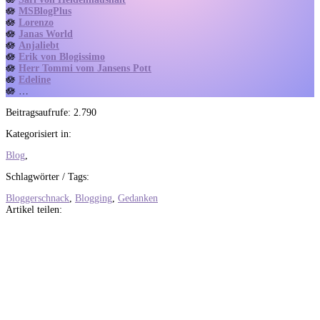
🪷
MSBlogPlus
🪷
Lorenzo
🪷
Janas World
🪷
Anjaliebt
🪷
Erik von Blogissimo
🪷
Herr Tommi vom Jansens Pott
🪷
Edeline
🪷 …
Beitragsaufrufe:
2.790
Kategorisiert in:
Blog
,
Schlagwörter / Tags:
Bloggerschnack
,
Blogging
,
Gedanken
Artikel teilen:
Auf
Facebook
teilen