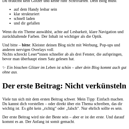
Du brauchst kein Glitzer und keine fünf Schriftarten. Dein Blog muss:
auf dem Handy lesbar sein
klar strukturiert
schnell laden
und dir gefallen
Wenn du ein Theme auswählst, achte auf Lesbarkeit, klare Navigation und
zurückhaltende Farben. Der Inhalt ist wichtiger als die Optik.
Und bitte –
bitte
: Kleister deinen Blog nicht mit Werbung, Pop-ups und
anderen nervigen Overlays voll.
Nichts schreckt Leser*innen schneller ab als drei Fenster, die aufspringen,
bevor man überhaupt einen Satz gelesen hat.
✨
Ein bisschen Glitzer im Leben ist schön – aber dein Blog kommt auch gut
ohne aus.
Der erste Beitrag: Nicht verkünsteln
Viele tun sich mit dem ersten Beitrag schwer. Mein Tipp: Einfach machen.
Du kannst dich vorstellen – oder direkt über ein Thema schreiben, das dir
wichtig ist. Es gibt kein „richtig“ oder „falsch“. Nur ehrlich sollte es sein.
Der erste Beitrag wird nie der Beste sein – aber er ist der erste. Und darauf
kommt es an. Der Anfang ist somit gemacht.