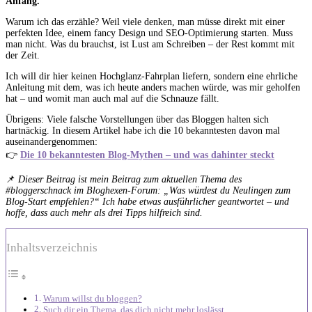
Anfang.
Warum ich das erzähle? Weil viele denken, man müsse direkt mit einer
perfekten Idee, einem fancy Design und SEO-Optimierung starten. Muss
man nicht. Was du brauchst, ist Lust am Schreiben – der Rest kommt mit
der Zeit.
Ich will dir hier keinen Hochglanz-Fahrplan liefern, sondern eine ehrliche
Anleitung mit dem, was ich heute anders machen würde, was mir geholfen
hat – und womit man auch mal auf die Schnauze fällt.
Übrigens: Viele falsche Vorstellungen über das Bloggen halten sich
hartnäckig. In diesem Artikel habe ich die 10 bekanntesten davon mal
auseinandergenommen:
👉
Die 10 bekanntesten Blog-Mythen – und was dahinter steckt
📌
Dieser Beitrag ist mein Beitrag zum aktuellen Thema des
#bloggerschnack im Bloghexen-Forum: „Was würdest du Neulingen zum
Blog-Start empfehlen?“ Ich habe etwas ausführlicher geantwortet – und
hoffe, dass auch mehr als drei Tipps hilfreich sind.
Inhaltsverzeichnis
Warum willst du bloggen?
Such dir ein Thema, das dich nicht mehr loslässt