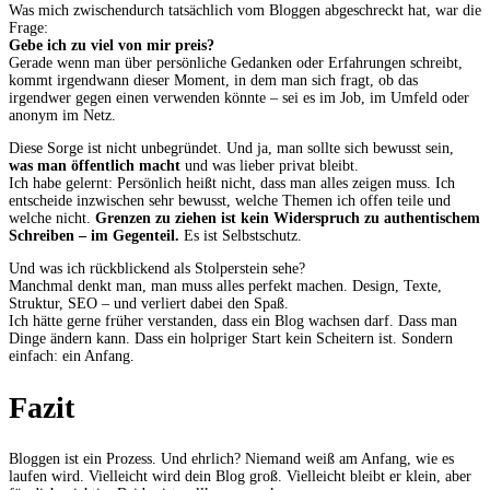
Was mich zwischendurch tatsächlich vom Bloggen abgeschreckt hat, war die
Frage:
Gebe ich zu viel von mir preis?
Gerade wenn man über persönliche Gedanken oder Erfahrungen schreibt,
kommt irgendwann dieser Moment, in dem man sich fragt, ob das
irgendwer gegen einen verwenden könnte – sei es im Job, im Umfeld oder
anonym im Netz.
Diese Sorge ist nicht unbegründet. Und ja, man sollte sich bewusst sein,
was man öffentlich macht
und was lieber privat bleibt.
Ich habe gelernt: Persönlich heißt nicht, dass man alles zeigen muss. Ich
entscheide inzwischen sehr bewusst, welche Themen ich offen teile und
welche nicht.
Grenzen zu ziehen ist kein Widerspruch zu authentischem
Schreiben – im Gegenteil.
Es ist Selbstschutz.
Und was ich rückblickend als Stolperstein sehe?
Manchmal denkt man, man muss alles perfekt machen. Design, Texte,
Struktur, SEO – und verliert dabei den Spaß.
Ich hätte gerne früher verstanden, dass ein Blog wachsen darf. Dass man
Dinge ändern kann. Dass ein holpriger Start kein Scheitern ist. Sondern
einfach: ein Anfang.
Fazit
Bloggen ist ein Prozess. Und ehrlich? Niemand weiß am Anfang, wie es
laufen wird. Vielleicht wird dein Blog groß. Vielleicht bleibt er klein, aber