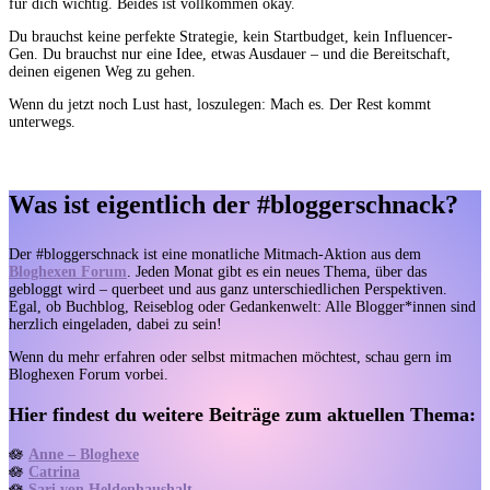
für dich wichtig. Beides ist vollkommen okay.
Du brauchst keine perfekte Strategie, kein Startbudget, kein Influencer-
Gen. Du brauchst nur eine Idee, etwas Ausdauer – und die Bereitschaft,
deinen eigenen Weg zu gehen.
Wenn du jetzt noch Lust hast, loszulegen: Mach es. Der Rest kommt
unterwegs.
Was ist eigentlich der #bloggerschnack?
Der #bloggerschnack ist eine monatliche Mitmach-Aktion aus dem
Bloghexen Forum
. Jeden Monat gibt es ein neues Thema, über das
gebloggt wird – querbeet und aus ganz unterschiedlichen Perspektiven.
Egal, ob Buchblog, Reiseblog oder Gedankenwelt: Alle Blogger*innen sind
herzlich eingeladen, dabei zu sein!
Wenn du mehr erfahren oder selbst mitmachen möchtest, schau gern im
Bloghexen Forum vorbei.
Hier findest du weitere Beiträge zum aktuellen Thema:
🪷
Anne – Bloghexe
🪷
Catrina
🪷
Sari von Heldenhaushalt