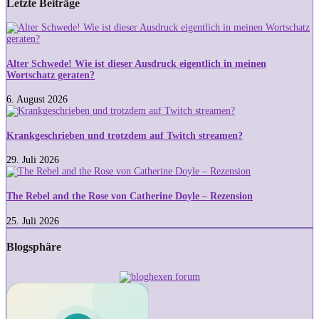
Letzte Beiträge
Alter
Schwede!
Wie
ist
Alter Schwede! Wie ist dieser Ausdruck eigentlich in meinen
dieser
Wortschatz geraten?
Ausdruck
eigentlich
6. August 2026
in
Krankgeschrieben
meinen
und
Wortschatz
trotzdem
Krankgeschrieben und trotzdem auf Twitch streamen?
geraten?
auf
Twitch
29. Juli 2026
streamen?
The
Rebel
and
The Rebel and the Rose von Catherine Doyle – Rezension
the
Rose
25. Juli 2026
von
Catherine
Blogsphäre
Doyle
–
Rezension