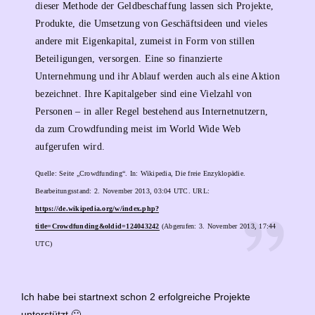
dieser Methode der Geldbeschaffung lassen sich Projekte,
Produkte, die Umsetzung von Geschäftsideen und vieles
andere mit Eigenkapital, zumeist in Form von stillen
Beteiligungen, versorgen. Eine so finanzierte
Unternehmung und ihr Ablauf werden auch als eine Aktion
bezeichnet. Ihre Kapitalgeber sind eine Vielzahl von
Personen – in aller Regel bestehend aus Internetnutzern,
da zum Crowdfunding meist im World Wide Web
aufgerufen wird.
Quelle: Seite „Crowdfunding“. In: Wikipedia, Die freie Enzyklopädie.
Bearbeitungsstand: 2. November 2013, 03:04 UTC. URL:
https://de.wikipedia.org/w/index.php?
title=Crowdfunding&oldid=124043242
(Abgerufen: 3. November 2013, 17:44
UTC)
Ich habe bei startnext schon 2 erfolgreiche Projekte
unterstützt 🙂