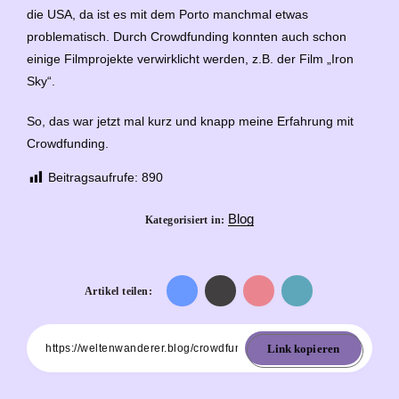
die USA, da ist es mit dem Porto manchmal etwas
problematisch. Durch Crowdfunding konnten auch schon
einige Filmprojekte verwirklicht werden, z.B. der Film „Iron
Sky“.
So, das war jetzt mal kurz und knapp meine Erfahrung mit
Crowdfunding.
Beitragsaufrufe:
890
Blog
Kategorisiert in:
Auf
Auf
Auf
Auf
Artikel teilen:
Facebook
Twitter
Pinterest
Email
Link kopieren
teilen
teilen
teilen
teilen