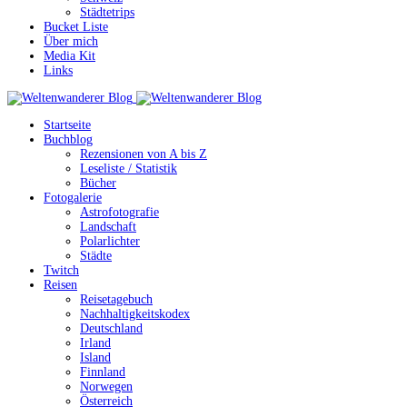
Städtetrips
Bucket Liste
Über mich
Media Kit
Links
Startseite
Buchblog
Rezensionen von A bis Z
Leseliste / Statistik
Bücher
Fotogalerie
Astrofotografie
Landschaft
Polarlichter
Städte
Twitch
Reisen
Reisetagebuch
Nachhaltigkeitskodex
Deutschland
Irland
Island
Finnland
Norwegen
Österreich