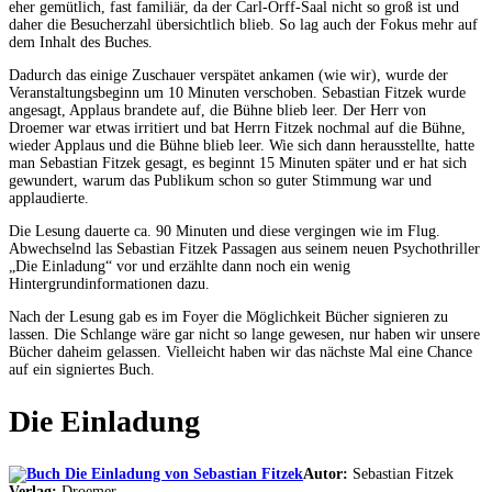
eher gemütlich, fast familiär, da der Carl-Orff-Saal nicht so groß ist und
daher die Besucherzahl übersichtlich blieb. So lag auch der Fokus mehr auf
dem Inhalt des Buches.
Dadurch das einige Zuschauer verspätet ankamen (wie wir), wurde der
Veranstaltungsbeginn um 10 Minuten verschoben. Sebastian Fitzek wurde
angesagt, Applaus brandete auf, die Bühne blieb leer. Der Herr von
Droemer war etwas irritiert und bat Herrn Fitzek nochmal auf die Bühne,
wieder Applaus und die Bühne blieb leer. Wie sich dann herausstellte, hatte
man Sebastian Fitzek gesagt, es beginnt 15 Minuten später und er hat sich
gewundert, warum das Publikum schon so guter Stimmung war und
applaudierte.
Die Lesung dauerte ca. 90 Minuten und diese vergingen wie im Flug.
Abwechselnd las Sebastian Fitzek Passagen aus seinem neuen Psychothriller
„Die Einladung“ vor und erzählte dann noch ein wenig
Hintergrundinformationen dazu.
Nach der Lesung gab es im Foyer die Möglichkeit Bücher signieren zu
lassen. Die Schlange wäre gar nicht so lange gewesen, nur haben wir unsere
Bücher daheim gelassen. Vielleicht haben wir das nächste Mal eine Chance
auf ein signiertes Buch.
Die Einladung
Autor:
Sebastian Fitzek
Verlag:
Droemer