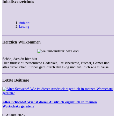
Inhaltsverzeichnis
Anfahrt
Lesung
Herzlich Willkommen
Schön, dass du hier bist.
Hier findest du persönliche Gedanken, Reiseberichte, Bücher, Games und
alles dazwischen. Stöber gern durch den Blog und fühl dich wie zuhause.
Letzte Beiträge
Alter
Schwede!
Wie
ist
Alter Schwede! Wie ist dieser Ausdruck eigentlich in meinen
dieser
Wortschatz geraten?
Ausdruck
eigentlich
6. August 2026