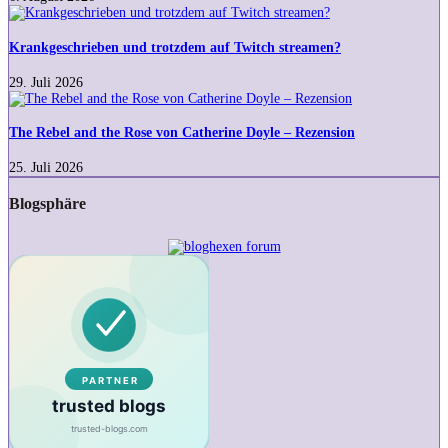
in
Krankgeschrieben
meinen
und
Wortschatz
trotzdem
Krankgeschrieben und trotzdem auf Twitch streamen?
geraten?
auf
Twitch
29. Juli 2026
streamen?
The
Rebel
and
The Rebel and the Rose von Catherine Doyle – Rezension
the
Rose
25. Juli 2026
von
Catherine
Blogsphäre
Doyle
–
Rezension