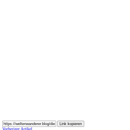
Auf
Pinterest
teilen
Auf
Email
teilen
Link kopieren
Vorheriger Artikel