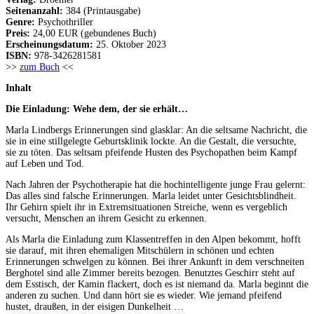
Seitenanzahl:
384 (Printausgabe)
Genre:
Psychothriller
Preis:
24,00 EUR (gebundenes Buch)
Erscheinungsdatum:
25. Oktober 2023
ISBN:
978-3426281581
>>
zum Buch
<<
Inhalt
Die Einladung: Wehe dem, der sie erhält…
Marla Lindbergs Erinnerungen sind glasklar: An die seltsame Nachricht, die
sie in eine stillgelegte Geburtsklinik lockte. An die Gestalt, die versuchte,
sie zu töten. Das seltsam pfeifende Husten des Psychopathen beim Kampf
auf Leben und Tod.
Nach Jahren der Psychotherapie hat die hochintelligente junge Frau gelernt:
Das alles sind falsche Erinnerungen. Marla leidet unter Gesichtsblindheit.
Ihr Gehirn spielt ihr in Extremsituationen Streiche, wenn es vergeblich
versucht, Menschen an ihrem Gesicht zu erkennen.
Als Marla die Einladung zum Klassentreffen in den Alpen bekommt, hofft
sie darauf, mit ihren ehemaligen Mitschülern in schönen und echten
Erinnerungen schwelgen zu können. Bei ihrer Ankunft in dem verschneiten
Berghotel sind alle Zimmer bereits bezogen. Benutztes Geschirr steht auf
dem Esstisch, der Kamin flackert, doch es ist niemand da. Marla beginnt die
anderen zu suchen. Und dann hört sie es wieder. Wie jemand pfeifend
hustet, draußen, in der eisigen Dunkelheit …