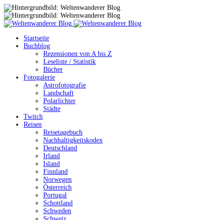
Startseite
Buchblog
Rezensionen von A bis Z
Leseliste / Statistik
Bücher
Fotogalerie
Astrofotografie
Landschaft
Polarlichter
Städte
Twitch
Reisen
Reisetagebuch
Nachhaltigkeitskodex
Deutschland
Irland
Island
Finnland
Norwegen
Österreich
Portugal
Schottland
Schweden
Schweiz