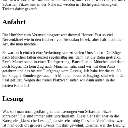
Sebastian Fitzek hier in der Nähe ist, werden in Höchstgeschwindigkeit
Tickets dafür gekauft.
Anfahrt
Die Hinfahrt zum Veranstaltungsort war diesmal Horror. Fast so viel
Nervenkitzel wie in den Büchern von Sebastian Fitzek, aber halt nicht die
Art, die man möchte.
Es war auch einfach eine Verkettung von zu vielen Umständen. Die Züge
nach München fallen derzeit regelmäßig aus, dann hat die Bahn gestreikt,
Eve’s Mutter stand in einer Totalsperrung, Baustellen in München und dann
noch Regen. Da kein Zug nach München fuhr, sind wir mit dem Auto
gefahren und das bis zur Tiefgarage vom Gasteig. Ich habe für die ca. 80
km knapp 2 Stunden gebraucht. 5 Minuten bevor es losging, sind wir in den
Saal geflitzt. Wegen der freien Platzwahl saßen wir dann außen in der
letzten Reihe 🤷‍♀️
Lesung
Was soll man noch großartig zu den Lesungen von Sebastian Fitzek
schreiben? Sie sind immer sehr unterhaltsam. Diese hier fällt aber in die
Kategorie „klassische Lesung“, da sie sehr ruhig für seine Verhältnisse war.
Ist man doch oft größere Events mit ihm gewöhnt. Diesmal war die Lesung