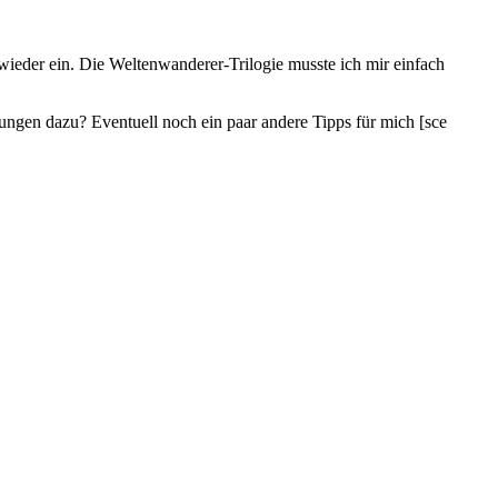
wieder ein. Die Weltenwanderer-Trilogie musste ich mir einfach
ungen dazu? Eventuell noch ein paar andere Tipps für mich [sce
Auf
Auf
Pinterest
Email
teilen
teilen