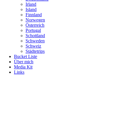
Irland
Island
Finnland
Norwegen
Österreich
Portugal
Schottland
Schweden
Schweiz
Städtetrips
Bucket Liste
Über mich
Media Kit
Links