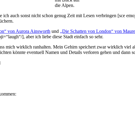
die Alpen.
de ich auch sonst nicht schon genug Zeit mit Lesen verbringen [sce emoj
üchern.
on“ von Aurora Ainsworth
und
„Die Schatten von London“ von Maur
i=“laugh“/], aber ich liebe diese Stadt einfach so sehr.
 mich wirklich ranhalten. Mein Gehirn speichert zwar wirklich viel ab
chten könnte eventuell Namen und Details verloren gehen und dann sc
:
ekommen: