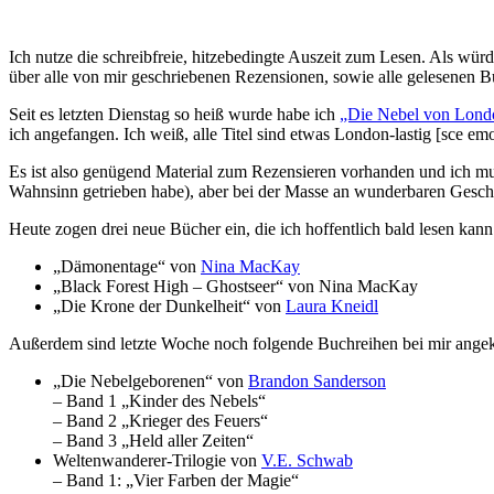
Ich nutze die schreibfreie, hitzebedingte Auszeit zum Lesen. Als wür
über alle von mir geschriebenen Rezensionen, sowie alle gelesenen B
Seit es letzten Dienstag so heiß wurde habe ich
„Die Nebel von Lond
ich angefangen. Ich weiß, alle Titel sind etwas London-lastig [sce emoj
Es ist also genügend Material zum Rezensieren vorhanden und ich muss
Wahnsinn getrieben habe), aber bei der Masse an wunderbaren Geschi
Heute zogen drei neue Bücher ein, die ich hoffentlich bald lesen kann
„Dämonentage“ von
Nina MacKay
„Black Forest High – Ghostseer“ von Nina MacKay
„Die Krone der Dunkelheit“ von
Laura Kneidl
Außerdem sind letzte Woche noch folgende Buchreihen bei mir ang
„Die Nebelgeborenen“ von
Brandon Sanderson
– Band 1 „Kinder des Nebels“
– Band 2 „Krieger des Feuers“
– Band 3 „Held aller Zeiten“
Weltenwanderer-Trilogie von
V.E. Schwab
– Band 1: „Vier Farben der Magie“