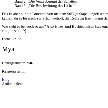
– Band 2: „Die Verzauberung der Schatten“
– Band 3: „Die Beschwörung des Lichts“
Das ist aber nur ein Bruchteil von meinem SuB (= Stapel ungelesener
kaufen, da es für mich zur Pflicht gehört, die Reihe zu lesen, wenn d
Wie sieht es bei euch so aus? Also Hitze- und Buchtechnisch [sce e
emoji=“smile“/]
Liebe Grüße
Mya
Beitragsaufrufe:
946
Kategorisiert in:
Blog
,
Artikel teilen:
Auf
Facebook
teilen