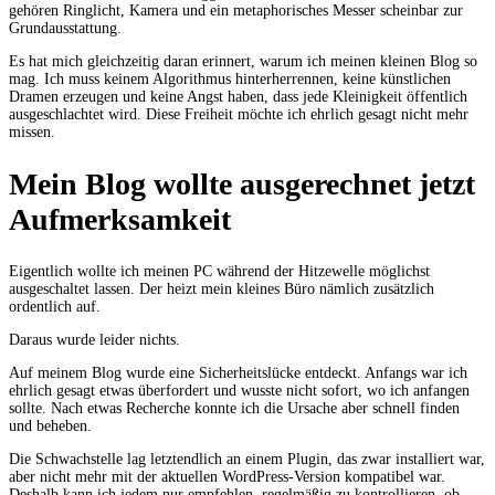
gehören Ringlicht, Kamera und ein metaphorisches Messer scheinbar zur
Grundausstattung.
Es hat mich gleichzeitig daran erinnert, warum ich meinen kleinen Blog so
mag. Ich muss keinem Algorithmus hinterherrennen, keine künstlichen
Dramen erzeugen und keine Angst haben, dass jede Kleinigkeit öffentlich
ausgeschlachtet wird. Diese Freiheit möchte ich ehrlich gesagt nicht mehr
missen.
Mein Blog wollte ausgerechnet jetzt
Aufmerksamkeit
Eigentlich wollte ich meinen PC während der Hitzewelle möglichst
ausgeschaltet lassen. Der heizt mein kleines Büro nämlich zusätzlich
ordentlich auf.
Daraus wurde leider nichts.
Auf meinem Blog wurde eine Sicherheitslücke entdeckt. Anfangs war ich
ehrlich gesagt etwas überfordert und wusste nicht sofort, wo ich anfangen
sollte. Nach etwas Recherche konnte ich die Ursache aber schnell finden
und beheben.
Die Schwachstelle lag letztendlich an einem Plugin, das zwar installiert war,
aber nicht mehr mit der aktuellen WordPress-Version kompatibel war.
Deshalb kann ich jedem nur empfehlen, regelmäßig zu kontrollieren, ob