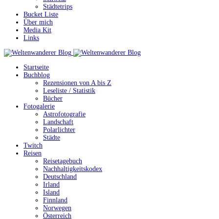
Städtetrips
Bucket Liste
Über mich
Media Kit
Links
Startseite
Buchblog
Rezensionen von A bis Z
Leseliste / Statistik
Bücher
Fotogalerie
Astrofotografie
Landschaft
Polarlichter
Städte
Twitch
Reisen
Reisetagebuch
Nachhaltigkeitskodex
Deutschland
Irland
Island
Finnland
Norwegen
Österreich