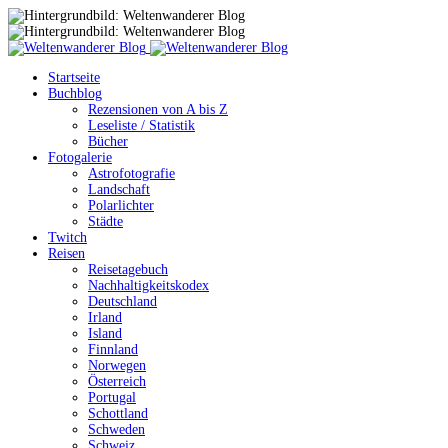
Startseite
Buchblog
Rezensionen von A bis Z
Leseliste / Statistik
Bücher
Fotogalerie
Astrofotografie
Landschaft
Polarlichter
Städte
Twitch
Reisen
Reisetagebuch
Nachhaltigkeitskodex
Deutschland
Irland
Island
Finnland
Norwegen
Österreich
Portugal
Schottland
Schweden
Schweiz