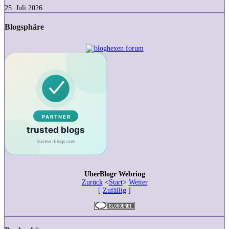
Rose
25. Juli 2026
von
Catherine
Blogsphäre
Doyle
–
Rezension
UberBlogr Webring
Zurück
<
Start
>
Weiter
[
Zufällig
]