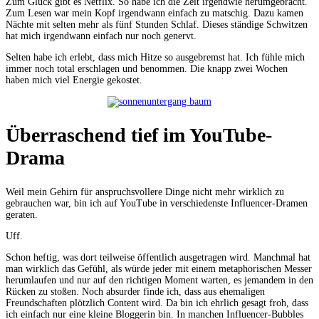
Zum Glück gibt es Netflix. So habe ich die Zeit irgendwie herumgebracht.
Zum Lesen war mein Kopf irgendwann einfach zu matschig. Dazu kamen
Nächte mit selten mehr als fünf Stunden Schlaf. Dieses ständige Schwitzen
hat mich irgendwann einfach nur noch genervt.
Selten habe ich erlebt, dass mich Hitze so ausgebremst hat. Ich fühle mich
immer noch total erschlagen und benommen. Die knapp zwei Wochen
haben mich viel Energie gekostet.
Überraschend tief im YouTube-
Drama
Weil mein Gehirn für anspruchsvollere Dinge nicht mehr wirklich zu
gebrauchen war, bin ich auf YouTube in verschiedenste Influencer-Dramen
geraten.
Uff.
Schon heftig, was dort teilweise öffentlich ausgetragen wird. Manchmal hat
man wirklich das Gefühl, als würde jeder mit einem metaphorischen Messer
herumlaufen und nur auf den richtigen Moment warten, es jemandem in den
Rücken zu stoßen. Noch absurder finde ich, dass aus ehemaligen
Freundschaften plötzlich Content wird. Da bin ich ehrlich gesagt froh, dass
ich einfach nur eine kleine Bloggerin bin. In manchen Influencer-Bubbles