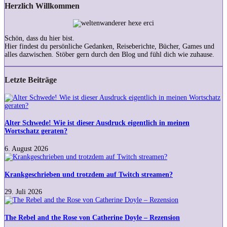
Herzlich Willkommen
Schön, dass du hier bist.
Hier findest du persönliche Gedanken, Reiseberichte, Bücher, Games und
alles dazwischen. Stöber gern durch den Blog und fühl dich wie zuhause.
Letzte Beiträge
Alter
Schwede!
Wie
ist
Alter Schwede! Wie ist dieser Ausdruck eigentlich in meinen
dieser
Wortschatz geraten?
Ausdruck
eigentlich
6. August 2026
in
Krankgeschrieben
meinen
und
Wortschatz
trotzdem
Krankgeschrieben und trotzdem auf Twitch streamen?
geraten?
auf
Twitch
29. Juli 2026
streamen?
The
Rebel
and
The Rebel and the Rose von Catherine Doyle – Rezension
the