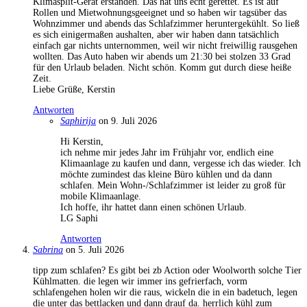
Klimasplit-Gerät erstanden. Das hat uns echt gerettet. Es ist auf
Rollen und Mietwohnungsgeeignet und so haben wir tagsüber das
Wohnzimmer und abends das Schlafzimmer heruntergekühlt. So ließ
es sich einigermaßen aushalten, aber wir haben dann tatsächlich
einfach gar nichts unternommen, weil wir nicht freiwillig rausgehen
wollten. Das Auto haben wir abends um 21:30 bei stolzen 33 Grad
für den Urlaub beladen. Nicht schön. Komm gut durch diese heiße
Zeit.
Liebe Grüße, Kerstin
Antworten
Saphirija
on 9. Juli 2026
Hi Kerstin,
ich nehme mir jedes Jahr im Frühjahr vor, endlich eine
Klimaanlage zu kaufen und dann, vergesse ich das wieder. Ich
möchte zumindest das kleine Büro kühlen und da dann
schlafen. Mein Wohn-/Schlafzimmer ist leider zu groß für
mobile Klimaanlage.
Ich hoffe, ihr hattet dann einen schönen Urlaub.
LG Saphi
Antworten
Sabrina
on 5. Juli 2026
tipp zum schlafen? Es gibt bei zb Action oder Woolworth solche Tier
Kühlmatten. die legen wir immer ins gefrierfach, vorm
schlafengehen holen wir die raus, wickeln die in ein badetuch, legen
die unter das bettlacken und dann drauf da. herrlich kühl zum