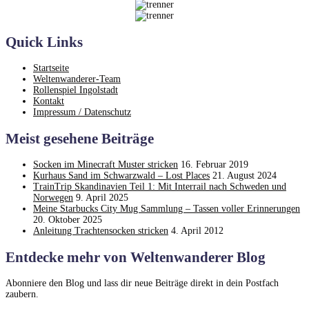
Quick Links
Startseite
Weltenwanderer-Team
Rollenspiel Ingolstadt
Kontakt
Impressum / Datenschutz
Meist gesehene Beiträge
Socken im Minecraft Muster stricken
16. Februar 2019
Kurhaus Sand im Schwarzwald – Lost Places
21. August 2024
TrainTrip Skandinavien Teil 1: Mit Interrail nach Schweden und
Norwegen
9. April 2025
Meine Starbucks City Mug Sammlung – Tassen voller Erinnerungen
20. Oktober 2025
Anleitung Trachtensocken stricken
4. April 2012
Entdecke mehr von Weltenwanderer Blog
Abonniere den Blog und lass dir neue Beiträge direkt in dein Postfach
zaubern.
Gib deine E-Mail-Adresse ein ...