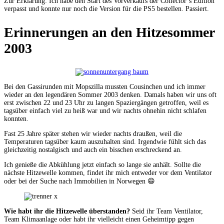
Zur Erklärung: Ich habe den Start des Vorverkaufs der Collector’s Edition
verpasst und konnte nur noch die Version für die PS5 bestellen. Passiert.
Erinnerungen an den Hitzesommer
2003
Bei den Gassirunden mit Mopszilla mussten Cousinchen und ich immer
wieder an den legendären Sommer 2003 denken. Damals haben wir uns oft
erst zwischen 22 und 23 Uhr zu langen Spaziergängen getroffen, weil es
tagsüber einfach viel zu heiß war und wir nachts ohnehin nicht schlafen
konnten.
Fast 25 Jahre später stehen wir wieder nachts draußen, weil die
Temperaturen tagsüber kaum auszuhalten sind. Irgendwie fühlt sich das
gleichzeitig nostalgisch und auch ein bisschen erschreckend an.
Ich genieße die Abkühlung jetzt einfach so lange sie anhält. Sollte die
nächste Hitzewelle kommen, findet ihr mich entweder vor dem Ventilator
oder bei der Suche nach Immobilien in Norwegen 😄
Wie habt ihr die Hitzewelle überstanden?
Seid ihr Team Ventilator,
Team Klimaanlage oder habt ihr vielleicht einen Geheimtipp gegen