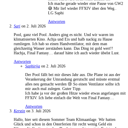
Ich mache gerade wieder eine Pause von GW2
😅 Mir lief wieder FFXIV über den Weg..
LG Saphi
Antworten
Sari
on 2. Juli 2026
Pool, ganz viel Pool. Anders ging es nicht. Und wir waren im
klimatisierten Kino. Achja und Eis und halb nackig zu Hause
rumliegen. Ich hab so einen Handventilator, mit dem man
gleichzeitig Wasser zerstäuben kann. Das Ding ist gold wert!!
Hachja, Final Fantasy… darauf hätte ich auch wieder übelst Lust.
Antworten
Saphirija
on 2. Juli 2026
Der Pool fällt bei mir dieses Jahr aus. Die Plane ist aus der
Verankerung der Umrandung gerutscht und müsste erstmal
alles neu gemacht werden 😢 So einen Ventilator sollte ich
mir auch mal zulegen. Guter Tipp.
Ich habe ja vor der großen Hitze wieder etwas angefangen mit
FFXIV. Ich liebe einfach die Welt von Final Fantasy…
Antworten
Kerstin
on 3. Juli 2026
Hallo, hier seit diesem Sommer Team Klimaanlage. Wir hatten
Glück und schon in den Osterferien für recht wenig Geld ein