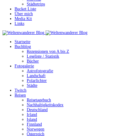
Städtetrips
Bucket Liste
Über mich
Media Kit
Links
Startseite
Buchblog
Rezensionen von A bis Z
Leseliste / Statistik
Bücher
Fotogalerie
Astrofotografie
Landschaft
Polarlichter
Städte
Twitch
Reisen
Reisetagebuch
Nachhaltigkeitskodex
Deutschland
Irland
Island
Finnland
Norwegen
Österreich