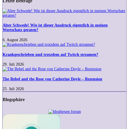
Letzte Beiträge
Alter
Schwede!
Wie
ist
Alter Schwede! Wie ist dieser Ausdruck eigentlich in meinen
dieser
Wortschatz geraten?
Ausdruck
eigentlich
6. August 2026
in
Krankgeschrieben
meinen
und
Wortschatz
trotzdem
Krankgeschrieben und trotzdem auf Twitch streamen?
geraten?
auf
Twitch
29. Juli 2026
streamen?
The
Rebel
and
The Rebel and the Rose von Catherine Doyle – Rezension
the
Rose
25. Juli 2026
von
Catherine
Blogsphäre
Doyle
–
Rezension