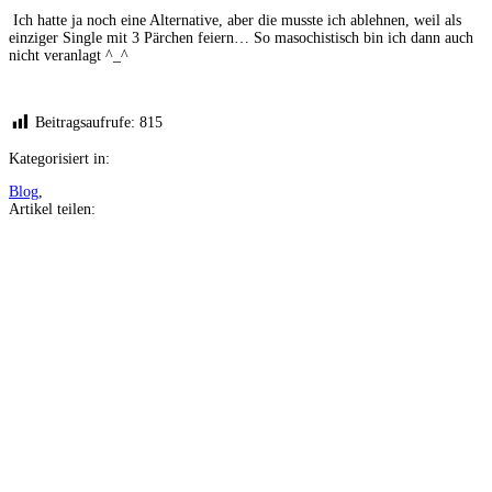
Ich hatte ja noch eine Alternative, aber die musste ich ablehnen, weil als
einziger Single mit 3 Pärchen feiern… So masochistisch bin ich dann auch
nicht veranlagt ^_^
Beitragsaufrufe:
815
Kategorisiert in:
Blog
,
Artikel teilen:
Auf
Facebook
teilen
Auf
Twitter
teilen