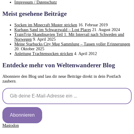
Impressum / Datenschutz
Meist gesehene Beiträge
Socken im Minecraft Muster stricken
16. Februar 2019
Kurhaus Sand im Schwarzwald – Lost Places
21. August 2024
TrainTrip Skandinavien Teil 1: Mit Interrail nach Schweden und
Norwegen
9. April 2025
Meine Starbucks City Mug Sammlung – Tassen voller Erinnerungen
20. Oktober 2025
Anleitung Trachtensocken stricken
4. April 2012
Entdecke mehr von Weltenwanderer Blog
Abonniere den Blog und lass dir neue Beiträge direkt in dein Postfach
zaubern.
Gib deine E-Mail-Adresse ein ...
Abonnieren
Mastodon