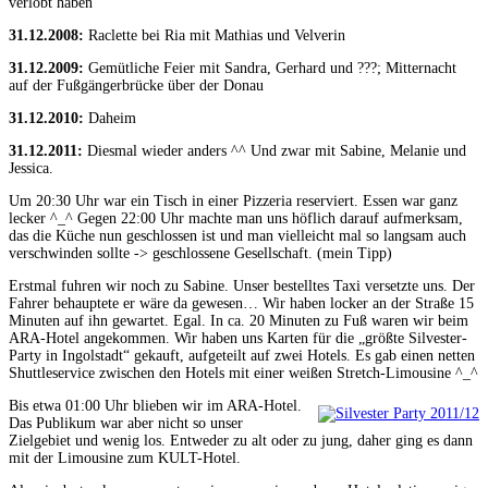
verlobt haben
31.12.2008:
Raclette bei Ria mit Mathias und Velverin
31.12.2009:
Gemütliche Feier mit Sandra, Gerhard und ???; Mitternacht
auf der Fußgängerbrücke über der Donau
31.12.2010:
Daheim
31.12.2011:
Diesmal wieder anders ^^ Und zwar mit Sabine, Melanie und
Jessica.
Um 20:30 Uhr war ein Tisch in einer Pizzeria reserviert. Essen war ganz
lecker ^_^ Gegen 22:00 Uhr machte man uns höflich darauf aufmerksam,
das die Küche nun geschlossen ist und man vielleicht mal so langsam auch
verschwinden sollte -> geschlossene Gesellschaft. (mein Tipp)
Erstmal fuhren wir noch zu Sabine. Unser bestelltes Taxi versetzte uns. Der
Fahrer behauptete er wäre da gewesen… Wir haben locker an der Straße 15
Minuten auf ihn gewartet. Egal. In ca. 20 Minuten zu Fuß waren wir beim
ARA-Hotel angekommen. Wir haben uns Karten für die „größte Silvester-
Party in Ingolstadt“ gekauft, aufgeteilt auf zwei Hotels. Es gab einen netten
Shuttleservice zwischen den Hotels mit einer weißen Stretch-Limousine ^_^
Bis etwa 01:00 Uhr blieben wir im ARA-Hotel.
Das Publikum war aber nicht so unser
Zielgebiet und wenig los. Entweder zu alt oder zu jung, daher ging es dann
mit der Limousine zum KULT-Hotel.