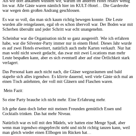
Als wir dort ankamen wussten wir, warum im anderen Hotel relativ wenig
los war. Alle Gäste waren nämlich hier im KULT-Hotel… Die Garderobe
war wegen dem großen Andrang geschlossen.
Es war so voll, das man sich kaum richtig bewegen konnte. Die Leute
wurden alle reingelassen, egal ob es schon übervoll war. Der Boden war mit
Scherben übersäht und jeder Schritt war echt unangenehm.
Scheinbar war die Organisation nicht so ganz ausgereift. Wie ich erfahren
habe, war die Silvester-Party immer nur in einem Hotel. Dieses Jahr wurde
es auf zwei Hotels erweitert, natürlich auch mehr Karten verkauft. Nur hat
man wohl nicht soweit gedacht, das zwar mit zwei Locations man mehr
Leute bespaßen kann, aber es sich eventuell aber auf eine Örtlichkeit stark
verlagert.
Das Personal kam auch nicht nach, die Gläser wegzuräumen und bald
stapelte sich alles irgendwo. Es klirrte dauernd, weil viele Gäste sich mal an
einen Tisch anlehnten, der voll mit Gläsern und Flaschen waren.
Mein Fazit:
So eine Party brauche ich nicht mehr. Eine Erfahrung mehr.
Ich gehe dann doch lieber mit meinen Freunden gemütlich Essen und
Cocktails trinken. Das hat mehr Niveau.
Natürlich war es toll mit den Mädels, wir hatten eine Menge Spaß, aber
wenn man irgendwo eingepfercht steht und nicht richtig tanzen kann, weil
man gleich wieder einen Ellbogen im Rücken hat…