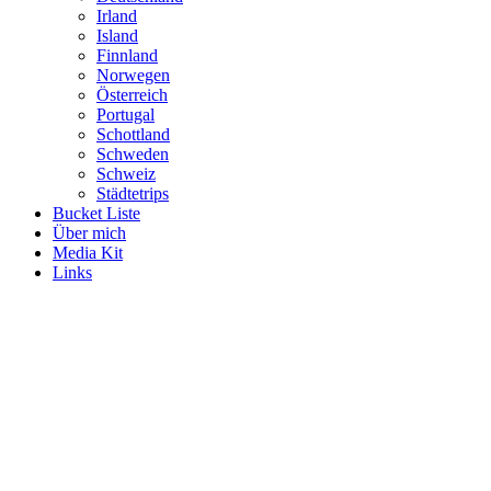
Irland
Island
Finnland
Norwegen
Österreich
Portugal
Schottland
Schweden
Schweiz
Städtetrips
Bucket Liste
Über mich
Media Kit
Links