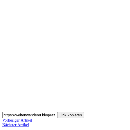
Auf
Pinterest
teilen
Auf
Email
teilen
Link kopieren
Vorheriger Artikel
Nächster Artikel