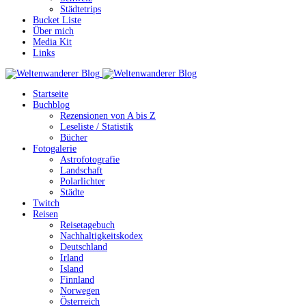
Städtetrips
Bucket Liste
Über mich
Media Kit
Links
Startseite
Buchblog
Rezensionen von A bis Z
Leseliste / Statistik
Bücher
Fotogalerie
Astrofotografie
Landschaft
Polarlichter
Städte
Twitch
Reisen
Reisetagebuch
Nachhaltigkeitskodex
Deutschland
Irland
Island
Finnland
Norwegen
Österreich