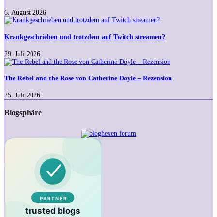
Ausdruck
eigentlich
6. August 2026
in
Krankgeschrieben
meinen
und
Wortschatz
trotzdem
Krankgeschrieben und trotzdem auf Twitch streamen?
geraten?
auf
Twitch
29. Juli 2026
streamen?
The
Rebel
and
The Rebel and the Rose von Catherine Doyle – Rezension
the
Rose
25. Juli 2026
von
Catherine
Blogsphäre
Doyle
–
Rezension