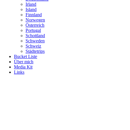
Irland
Island
Finnland
Norwegen
Österreich
Portugal
Schottland
Schweden
Schweiz
Städtetrips
Bucket Liste
Über mich
Media Kit
Links