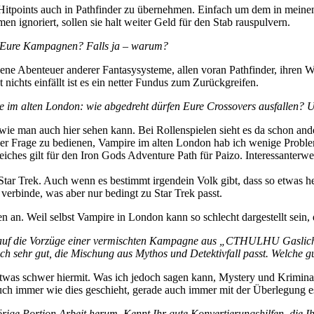
r Hitpoints auch in Pathfinder zu übernehmen. Einfach um dem in mei
ignoriert, sollen sie halt weiter Geld für den Stab rauspulvern.
ür Eure Kampagnen? Falls ja – warum?
ene Abenteuer anderer Fantasysysteme, allen voran Pathfinder, ihren 
nichts einfällt ist es ein netter Fundus zum Zurückgreifen.
re im alten London: wie abgedreht dürfen Eure Crossovers ausfallen? 
e man auch hier sehen kann. Bei Rollenspielen sieht es da schon anders
r Frage zu bedienen, Vampire im alten London hab ich wenige Proble
eiches gilt für den Iron Gods Adventure Path für Paizo. Interessanterwe
i Star Trek. Auch wenn es bestimmt irgendein Volk gibt, dass so etwas 
verbinde, was aber nur bedingt zu Star Trek passt.
 an. Weil selbst Vampire in London kann so schlecht dargestellt sein, 
f die Vorzüge einer vermischten Kampagne aus „CTHULHU Gaslicht“-
ich sehr gut, die Mischung aus Mythos und Detektivfall passt. Welche g
etwas schwer hiermit. Was ich jedoch sagen kann, Mystery und Kriminal
ch auch immer wie dies geschieht, gerade auch immer mit der Überlegung
ige Portion Arbeit herum. Kennt Ihr gute Konvertierungshilfen, die Ih