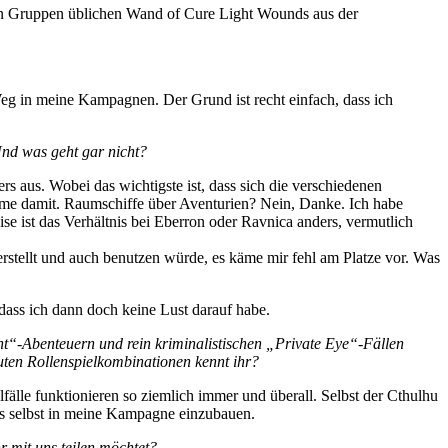
nen Gruppen üblichen Wand of Cure Light Wounds aus der
Weg in meine Kampagnen. Der Grund ist recht einfach, dass ich
Und was geht gar nicht?
 aus. Wobei das wichtigste ist, dass sich die verschiedenen
me damit. Raumschiffe über Aventurien? Nein, Danke. Ich habe
ise ist das Verhältnis bei Eberron oder Ravnica anders, vermutlich
herstellt und auch benutzen würde, es käme mir fehl am Platze vor. Was
dass ich dann doch keine Lust darauf habe.
Abenteuern und rein kriminalistischen „Private Eye“-Fällen
uten Rollenspielkombinationen kennt ihr?
fälle funktionieren so ziemlich immer und überall. Selbst der Cthulhu
 es selbst in meine Kampagne einzubauen.
r mit uns teilen möchtet?