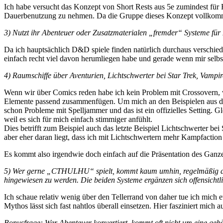
Ich habe versucht das Konzept von Short Rests aus 5e zumindest fü
Dauerbenutzung zu nehmen. Da die Gruppe dieses Konzept vollkommen 
3) Nutzt ihr Abenteuer oder Zusatzmaterialen „fremder“ Systeme f
Da ich hauptsächlich D&D spiele finden natürlich durchaus verschied
einfach recht viel davon herumliegen habe und gerade wenn mir selbst 
4) Raumschiffe über Aventurien, Lichtschwerter bei Star Trek, Vampi
Wenn wir über Comics reden habe ich kein Problem mit Crossovern, wi
Elemente passend zusammenfügen. Um mich an den Beispielen aus de
schon Probleme mit Spelljammer und das ist ein offizielles Setting. Gl
weil es sich für mich einfach stimmiger anfühlt.
Dies betrifft zum Beispiel auch das letzte Beispiel Lichtschwerter be
aber eher daran liegt, dass ich mit Lichtschwertern mehr Kampfaction 
Es kommt also irgendwie doch einfach auf die Präsentation des Ganzen
5) Wer gerne „CTHULHU“ spielt, kommt kaum umhin, regelmäßig au
hingewiesen zu werden. Die beiden Systeme ergänzen sich offensichtl
Ich schaue relativ wenig über den Tellerrand von daher tue ich mich 
Mythos lässt sich fast nahtlos überall einsetzen. Hier fasziniert mi
Bonusfrage: Wer Abenteuer konvertiert, kommt oft nicht um eine gehör