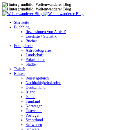
Startseite
Buchblog
Rezensionen von A bis Z
Leseliste / Statistik
Bücher
Fotogalerie
Astrofotografie
Landschaft
Polarlichter
Städte
Twitch
Reisen
Reisetagebuch
Nachhaltigkeitskodex
Deutschland
Irland
Island
Finnland
Norwegen
Österreich
Portugal
Schottland
Schweden
Schweiz