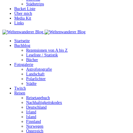
Städtetrips
Bucket Liste
Über mich
Media Kit
Links
Startseite
Buchblog
Rezensionen von A bis Z
Leseliste / Statistik
Bücher
Fotogalerie
Astrofotografie
Landschaft
Polarlichter
Städte
Twitch
Reisen
Reisetagebuch
Nachhaltigkeitskodex
Deutschland
Irland
Island
Finnland
Norwegen
Österreich