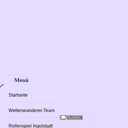
abwechslungsreiches Programm, das Autoren, Verlage und
Leser zusammenbringt.
Saphirija
1.
Weiterlesen
Seitenzauber
Buchmesse
in
Ingolstadt
–
Seite 4 von 13
Zurück
Weiter
Veranstaltungstipp
Menü
Startseite
Weltenwanderer-Team
Rollenspiel Ingolstadt