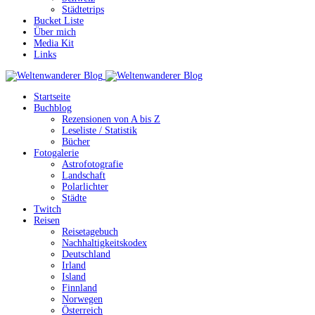
Städtetrips
Bucket Liste
Über mich
Media Kit
Links
Startseite
Buchblog
Rezensionen von A bis Z
Leseliste / Statistik
Bücher
Fotogalerie
Astrofotografie
Landschaft
Polarlichter
Städte
Twitch
Reisen
Reisetagebuch
Nachhaltigkeitskodex
Deutschland
Irland
Island
Finnland
Norwegen
Österreich