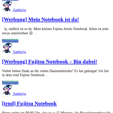
Wenn
Frauen
Saphirija
ein
Notebook
[Werbung] Mein Notebook ist da!
zum
Testen
haben
Ja, endlich ist es da. Mein kleines Fujitsu Amilo Notebook. Klein ist jetzt
etwas untertrieben 😉…
[Werbung]
Weiterlesen
Mein
Notebook
Saphirija
ist
da!
[Werbung] Fujitsu Notebook – Bin dabei!
Vielen lieben Dank an die vielen Daumendrücker! Es hat geklappt! Ich bin
in dem trnd Fujitsu Notebook…
[Werbung]
Weiterlesen
Fujitsu
Notebook
Saphirija
–
Bin
[trnd] Fujitsu Notebook
dabei!
Heute endet um 09:00 Uhr, also in ca 15 Minuten, die Bewerbungsphase für