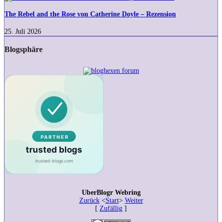
Rebel
and
The Rebel and the Rose von Catherine Doyle – Rezension
the
Rose
25. Juli 2026
von
Catherine
Blogsphäre
Doyle
–
Rezension
UberBlogr Webring
Zurück
<
Start
>
Weiter
[
Zufällig
]