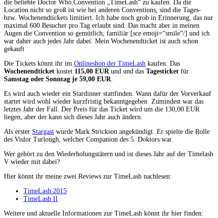
die beliebte Doctor Who Convention „TimeLash“ zu kaufen. Da die
Location nicht so groß ist wie bei anderen Conventions, sind die Tages-
bzw. Wochenendtickets limitiert. Ich habe noch grob in Erinnerung, das nur
maximal 600 Besucher pro Tag erlaubt sind. Das macht aber in meinen
Augen die Convention so gemütlich, familiär [sce emoji=“smile“/] und ich
war daher auch jedes Jahr dabei. Mein Wochenendticket ist auch schon
gekauft
Die Tickets könnt ihr im
Onlineshop der TimeLash
kaufen. Das
Wochenendticket
kostet
115,00 EUR
und und das
Tagesticket
für
Samstag oder Sonntag je 59,00 EUR
.
Es wird auch wieder ein Stardinner stattfinden. Wann dafür der Vorverkauf
startet wird wohl wieder kurzfristig bekanntgegeben
Zumindest war das
letztes Jahr der Fall. Der Preis für das Ticket wird um die 130,00 EUR
liegen, aber der kann sich dieses Jahr auch ändern.
Als erster
Stargast
wurde Mark Strickson angekündigt. Er spielte die Rolle
des Vislor Turlough, welcher Companion des 5. Doktors war.
Wer gehört zu den Wiederholungstätern und ist dieses Jahr auf der Timelash
V wieder mit dabei?
Hier könnt ihr meine zwei Reviews zur TimeLash nachlesen:
TimeLash 2015
TimeLash II
Weitere und aktuelle Informationen zur TimeLash könnt ihr hier finden: