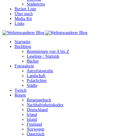
Städtetrips
Bucket Liste
Über mich
Media Kit
Links
Startseite
Buchblog
Rezensionen von A bis Z
Leseliste / Statistik
Bücher
Fotogalerie
Astrofotografie
Landschaft
Polarlichter
Städte
Twitch
Reisen
Reisetagebuch
Nachhaltigkeitskodex
Deutschland
Irland
Island
Finnland
Norwegen
Österreich