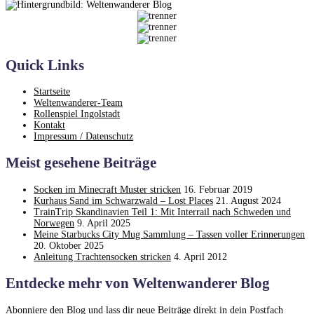
Quick Links
Startseite
Weltenwanderer-Team
Rollenspiel Ingolstadt
Kontakt
Impressum / Datenschutz
Meist gesehene Beiträge
Socken im Minecraft Muster stricken
16. Februar 2019
Kurhaus Sand im Schwarzwald – Lost Places
21. August 2024
TrainTrip Skandinavien Teil 1: Mit Interrail nach Schweden und
Norwegen
9. April 2025
Meine Starbucks City Mug Sammlung – Tassen voller Erinnerungen
20. Oktober 2025
Anleitung Trachtensocken stricken
4. April 2012
Entdecke mehr von Weltenwanderer Blog
Abonniere den Blog und lass dir neue Beiträge direkt in dein Postfach