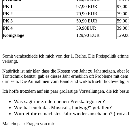
PK 1
97,90 EUR
97,00
PK 2
79,90 EUR
79,00
PK 3
59,90 EUR
59,90
PK 4
39,90EUR
39,00
Königsloge
129,90 EUR
129,0
Somit verabschiede ich mich von der 1. Reihe. Die Preispolitik erinn
verlangt.
Natürlich ist mir klar, dass die Kosten von Jahr zu Jahr steigen, aber l
Tontechnik besitzt, gab es dieses Jahr erheblich oft Probleme mit d
drin sein. Die Aufnahmen vom Band sind wirklich sehr hochwertig, abe
Ich hoffe trotzdem auf ein paar großartige Vorstellungen, die ich b
Was sagt ihr zu den neuen Preiskategorien?
Wie hat euch das Musical „Ludwig²“ gefallen?
Würdet ihr es nächstes Jahr wieder anschauen? (trotz d
Mal ein paar Fragen von mir