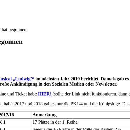
² hat begonnen
begonnen
usical „Ludwig²“
im nächsten Jahr 2019 berichtet. Damals gab es
e große Ankündigung in den Sozialen Medien oder Newsletter.
mine und Ticket habt:
HIER
!
(sollte der Link nicht funktionieren, dann 
hen habe. 2017 und 2018 gab es nur die PK1-4 und die Königsloge. Das 
2017/18
Anmerkung
K 1
17 Plätze in der 1. Reihe
K 1
jeweils die 16 Plätze in der Mitte der Reihen 2-6