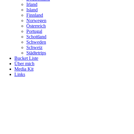
Irland
Island
Finnland
Norwegen
Österreich
Portugal
Schottland
Schweden
Schweiz
Städtetrips
Bucket Liste
Über mich
Media Kit
Links