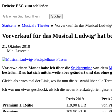
Drücke
ESC
zum schließen.
Suche
Startseite
★
Musical / Theater
★
Vorverkauf für das Musical Ludwig
Vorverkauf für das Musical Ludwig² hat 
21. Oktober 2018
1 Min. Lesezeit
Vor etwa einen Monat habe ich über die
Spieltermine
von dem
M
bestellen. Dies hat sich mittlerweile aber geändert und das ohn
Gleich als erstes mal der Link, wo ihr nun die Auswahl über alle Ter
Ich war nur etwas geschockt, als ich die neuen Preiskategorien gese
Preis 2019
Preis 
Premium 1. Reihe
119,90 EUR
von P
Premium
109,90 EUR
von P