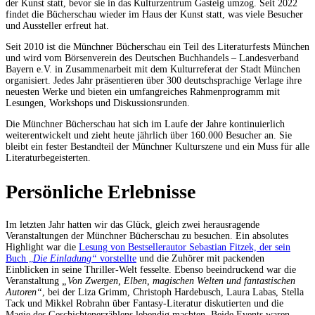
der Kunst statt, bevor sie in das Kulturzentrum Gasteig umzog. Seit 2022
findet die Bücherschau wieder im Haus der Kunst statt, was viele Besucher
und Aussteller erfreut hat.
Seit 2010 ist die Münchner Bücherschau ein Teil des Literaturfests München
und wird vom Börsenverein des Deutschen Buchhandels – Landesverband
Bayern e.V. in Zusammenarbeit mit dem Kulturreferat der Stadt München
organisiert. Jedes Jahr präsentieren über 300 deutschsprachige Verlage ihre
neuesten Werke und bieten ein umfangreiches Rahmenprogramm mit
Lesungen, Workshops und Diskussionsrunden.
Die Münchner Bücherschau hat sich im Laufe der Jahre kontinuierlich
weiterentwickelt und zieht heute jährlich über 160.000 Besucher an. Sie
bleibt ein fester Bestandteil der Münchner Kulturszene und ein Muss für alle
Literaturbegeisterten.
Persönliche Erlebnisse
Im letzten Jahr hatten wir das Glück, gleich zwei herausragende
Veranstaltungen der Münchner Bücherschau zu besuchen. Ein absolutes
Highlight war die
Lesung von Bestsellerautor Sebastian Fitzek, der sein
Buch „
Die Einladung“
vorstellte
und die Zuhörer mit packenden
Einblicken in seine Thriller-Welt fesselte. Ebenso beeindruckend war die
Veranstaltung
„Von Zwergen, Elben, magischen Welten und fantastischen
Autoren“
, bei der Liza Grimm, Christoph Hardebusch, Laura Labas, Stella
Tack und Mikkel Robrahn über Fantasy-Literatur diskutierten und die
Magie des Geschichtenerzählens lebendig machten. Beide Events waren