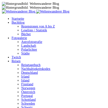
Startseite
Buchblog
Rezensionen von A bis Z
Leseliste / Statistik
Bücher
Fotogalerie
Astrofotografie
Landschaft
Polarlichter
Städte
Twitch
Reisen
Reisetagebuch
Nachhaltigkeitskodex
Deutschland
Irland
Island
Finnland
Norwegen
Österreich
Portugal
Schottland
Schweden
Schweiz