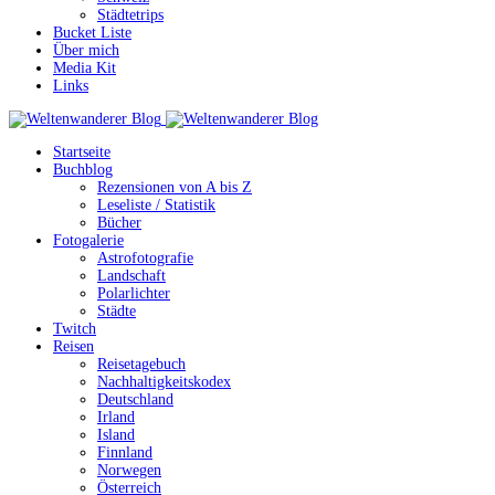
Städtetrips
Bucket Liste
Über mich
Media Kit
Links
Startseite
Buchblog
Rezensionen von A bis Z
Leseliste / Statistik
Bücher
Fotogalerie
Astrofotografie
Landschaft
Polarlichter
Städte
Twitch
Reisen
Reisetagebuch
Nachhaltigkeitskodex
Deutschland
Irland
Island
Finnland
Norwegen
Österreich