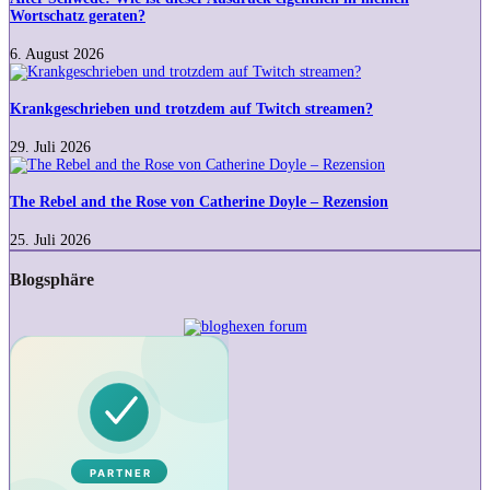
dieser
Wortschatz geraten?
Ausdruck
eigentlich
6. August 2026
in
Krankgeschrieben
meinen
und
Wortschatz
trotzdem
Krankgeschrieben und trotzdem auf Twitch streamen?
geraten?
auf
Twitch
29. Juli 2026
streamen?
The
Rebel
and
The Rebel and the Rose von Catherine Doyle – Rezension
the
Rose
25. Juli 2026
von
Catherine
Blogsphäre
Doyle
–
Rezension