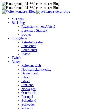
Startseite
Buchblog
Rezensionen von A bis Z
Leseliste / Statistik
Bücher
Fotogalerie
Astrofotografie
Landschaft
Polarlichter
Städte
Twitch
Reisen
Reisetagebuch
Nachhaltigkeitskodex
Deutschland
Irland
Island
Finnland
Norwegen
Österreich
Portugal
Schottland
Schweden
Schweiz