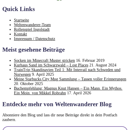
Quick Links
Startseite
Weltenwanderer-Team
Rollenspiel Ingolstadt
Kontakt
Impressum / Datenschutz
Meist gesehene Beiträge
Socken im Minecraft Muster stricken
16. Februar 2019
Kurhaus Sand im Schwarzwald – Lost Places
21. August 2024
TrainTrip Skandinavien Teil 1: Mit Interrail nach Schweden und
Norwegen
9. April 2025
Meine Starbucks City Mug Sammlung – Tassen voller Erinnerungen
20. Oktober 2025
Buchempfehlung: Magnus Knut Hansen – Ein Mann. Ein Mythos.
Ein Moin. von Mikkel Robrahn
17. April 2026
Entdecke mehr von Weltenwanderer Blog
Abonniere den Blog und lass dir neue Beiträge direkt in dein Postfach
zaubern.
Gib deine E-Mail-Adresse ein ...