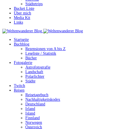
Städtetrips
Bucket Liste
Über mich
Media Kit
Links
Startseite
Buchblog
Rezensionen von A bis Z
Leseliste / Statistik
Bücher
Fotogalerie
Astrofotografie
Landschaft
Polarlichter
Städte
Twitch
Reisen
Reisetagebuch
Nachhaltigkeitskodex
Deutschland
Irland
Island
Finnland
Norwegen
Österreich