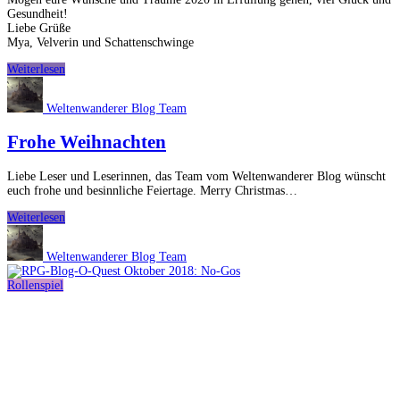
Gesundheit!
Liebe Grüße
Mya, Velverin und Schattenschwinge
Happy
Weiterlesen
New
Year!
Weltenwanderer Blog Team
–
Frohes
Frohe Weihnachten
Neues
Jahr!
Liebe Leser und Leserinnen, das Team vom Weltenwanderer Blog wünscht
euch frohe und besinnliche Feiertage. Merry Christmas…
Frohe
Weiterlesen
Weihnachten
Weltenwanderer Blog Team
Rollenspiel