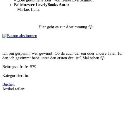
– „Die gestohlene Zeit“ von Heike Eva Schmidt
Beliebtester LovelyBooks Autor
– Markus Heitz
Hier geht es zur Abstimmung 🙂
Ich bin gespannt, wer gewinnt. Ob da auch der ein oder andere Titel, für
den ich gestimmt habe unter den ersten drei ist? Mal sehen 🙂
Beitragsaufrufe:
579
Kategorisiert in:
Bücher
,
Artikel teilen:
Auf
Facebook
teilen