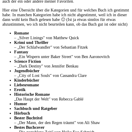
auch der ein oder andere meiner Favoriten.
Hier eine Übersicht über die Kategorien und für welches Buch ich gestimmt
habe. In manchen Kategorien habe ich nicht abgestimmt, weil ich in dieser
dann wohl kein Buch gelesen habe 🙂 (Ist ja etwas sinnlos für etwas
abzustimmen, wo ich nicht beurteilen kann, ob das Buch gut ist oder nicht)
Romane
– „Silver Linings“ von Matthew Quick
Krimi und Thriller
– „Der Schlafwandler“ von Sebastian Fitzek
Fantasy
– „Ein Wispern unter Baker Street“ von Ben Aaronovitch
Science Fiction
– „Dark Destiny“ von Jennifer Benkau
Jugendbücher
– „City of Lost Souls“ von Cassandra Clare
Kinderbücher
Liebesromane
Erotik
Historische Romane
„Das Haupt der Welt“ von Rebecca Gablé
Humor
Sachbuch und Ratgeber
Hörbuch
Bester Buchtitel
– „Der Mann, der den Regen träumt“ von Ali Shaw
Bestes Buchcover