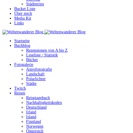
Städtetrips
Bucket Liste
Über mich
Media Kit
Links
Startseite
Buchblog
Rezensionen von A bis Z
Leseliste / Statistik
Bücher
Fotogalerie
Astrofotografie
Landschaft
Polarlichter
Städte
Twitch
Reisen
Reisetagebuch
Nachhaltigkeitskodex
Deutschland
Irland
Island
Finnland
Norwegen
Österreich