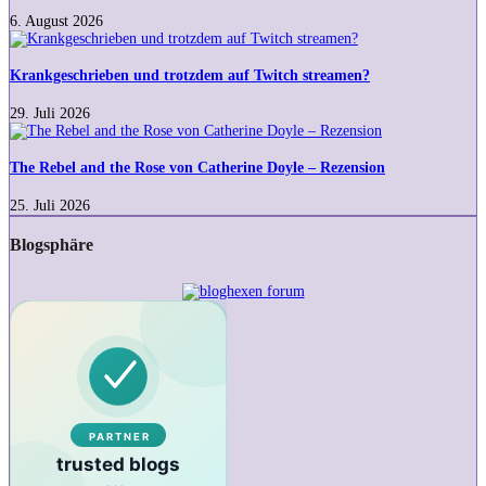
eigentlich
6. August 2026
in
Krankgeschrieben
meinen
und
Wortschatz
trotzdem
Krankgeschrieben und trotzdem auf Twitch streamen?
geraten?
auf
Twitch
29. Juli 2026
streamen?
The
Rebel
and
The Rebel and the Rose von Catherine Doyle – Rezension
the
Rose
25. Juli 2026
von
Catherine
Blogsphäre
Doyle
–
Rezension