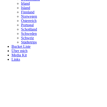
Irland
Island
Finnland
Norwegen
Österreich
Portugal
Schottland
Schweden
Schweiz
Städtetrips
Bucket Liste
Über mich
Media Kit
Links