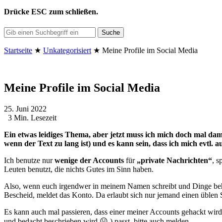
Drücke
ESC
zum schließen.
Suche
Startseite
★
Unkategorisiert
★
Meine Profile im Social Media
Meine Profile im Social Media
25. Juni 2022
3 Min. Lesezeit
Ein etwas leidiges Thema, aber jetzt muss ich mich doch mal dam
wenn der Text zu lang ist) und es kann sein, dass ich mich evtl. 
Ich benutze nur
wenige der Accounts
für
„private Nachrichten“
, s
Leuten benutzt, die nichts Gutes im Sinn haben.
Also, wenn euch irgendwer in meinem Namen schreibt und Dinge beha
Bescheid, meldet das Konto. Da erlaubt sich nur jemand einen üblen 
Es kann auch mal passieren, dass einer meiner Accounts gehackt wird, w
und bedacht beschrieben wird 😛 ) passt, bitte auch melden.