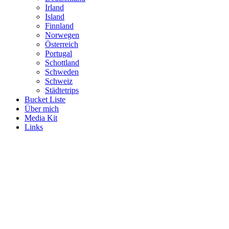
Irland
Island
Finnland
Norwegen
Österreich
Portugal
Schottland
Schweden
Schweiz
Städtetrips
Bucket Liste
Über mich
Media Kit
Links