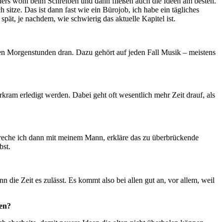
ders wohl beim Schreiben und dann fließen auch die Ideen am besten.
 sitze. Das ist dann fast wie ein Bürojob, ich habe ein tägliches
ät, je nachdem, wie schwierig das aktuelle Kapitel ist.
rühen Morgenstunden dran. Dazu gehört auf jeden Fall Musik – meistens
kram erledigt werden. Dabei geht oft wesentlich mehr Zeit drauf, als
 spreche ich dann mit meinem Mann, erkläre das zu überbrückende
bst.
 die Zeit es zulässt. Es kommt also bei allen gut an, vor allem, weil
ben?