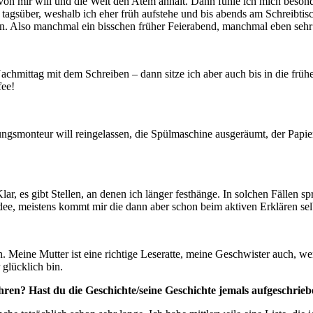
 von mir will und die Welt den Atem anhält. Dann fühle ich mich beson
 tagsüber, weshalb ich eher früh aufstehe und bis abends am Schreibtisch
. Also manchmal ein bisschen früher Feierabend, manchmal eben sehr sp
m Nachmittag mit dem Schreiben – dann sitze ich aber auch bis in die f
fee!
ngsmonteur will reingelassen, die Spülmaschine ausgeräumt, der Papier
ar, es gibt Stellen, an denen ich länger festhänge. In solchen Fällen
ee, meistens kommt mir die dann aber schon beim aktiven Erklären sel
 Meine Mutter ist eine richtige Leseratte, meine Geschwister auch, wenn
glücklich bin.
hren? Hast du die Geschichte/seine Geschichte jemals aufgeschrie