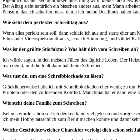
Eigentlich nachts. Wenn draußen alles ruhig wird, keiner mehr etwas
Der Alltag sieht natürlich ein bisschen anders aus, mein Mann arbeitet
Pensum, das ich schaffen muss, damit ich meine Deadlines halten kann
Wie sieht dein perfekter Schreibtag aus?
Wenn alles perfekt sein soll, dann schlafe ich aus und starte eher a
Film- oder Videospielsoundtracks, je nach Stimmung, und viiiiiel Kaf
Was ist der größte Störfaktor? Was hält dich vom Schreiben ab?
Ich würde sagen, in den meisten Fällen das tägliche Leben. Der Heizu
man denkt, und die fehlt dann halt beim Schreiben.
Was tust du, um eine Schreibblockade zu lösen?
Glücklicherweise habe ich mit Schreibblockaden eher wenig zu tun. Kl
Problem oder den zu lösenden Konflikt. Manchmal hat er dann eine Id
Wie steht deine Familie zum Schreiben?
Bei uns wurde schon seit ich denken kann viel gelesen und vorgelesen.
ich mein Hobby tatsächlich zum Beruf machen konnte und damit sehr 
Welche Geschichte/welcher Charakter verfolgt dich schon seit Ja