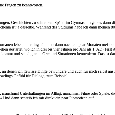
ine Fragen zu beantworten.
fangen, Geschichten zu schreiben. Später im Gymnasium gab es dann die
hema ist ja dasselbe. Während des Studiums habe ich dann meinen 800-
Romanen leben, allerdings fällt mir dann nach ein paar Monaten meist
hen gestartet, wo ich in drei bis vier Filmen pro Jahr als 1. AD (First 
enkommt und ständig neue Orte und Situationen kennenlernt. Das ist d
oren, an denen ich gewisse Dinge bewundere und auch für mich selbst a
owlings Gefühl für Dialoge, zum Beispiel.
, manchmal Unterhaltungen im Alltag, manchmal Filme oder Spiele, di
 Und dann schreib ich mir direkt ein paar Plotnotizen auf.