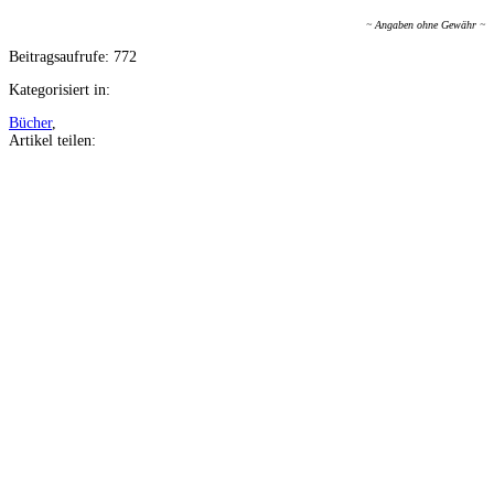
~ Angaben ohne Gewähr ~
Beitragsaufrufe:
772
Kategorisiert in:
Bücher
,
Artikel teilen:
Auf
Facebook
teilen
Auf
Twitter
teilen