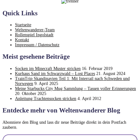
Quick Links
Startseite
Weltenwanderer-Team
Rollenspiel Ingolstadt
Kontakt
Impressum / Datenschutz
Meist gesehene Beiträge
Socken im Minecraft Muster stricken
16. Februar 2019
Kurhaus Sand im Schwarzwald – Lost Places
21. August 2024
TrainTrip Skandinavien Teil 1: Mit Interrail nach Schweden und
Norwegen
9. April 2025
Meine Starbucks City Mug Sammlung – Tassen voller Erinnerungen
20. Oktober 2025
Anleitung Trachtensocken stricken
4. April 2012
Entdecke mehr von Weltenwanderer Blog
Abonniere den Blog und lass dir neue Beiträge direkt in dein Postfach
zaubern.
Gib deine E-Mail-Adresse ein ...