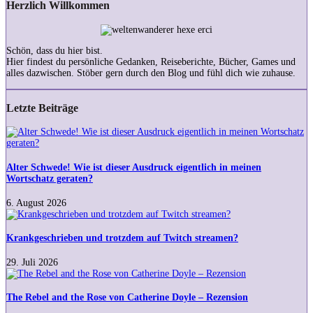
Herzlich Willkommen
Schön, dass du hier bist.
Hier findest du persönliche Gedanken, Reiseberichte, Bücher, Games und
alles dazwischen. Stöber gern durch den Blog und fühl dich wie zuhause.
Letzte Beiträge
Alter
Schwede!
Wie
ist
Alter Schwede! Wie ist dieser Ausdruck eigentlich in meinen
dieser
Wortschatz geraten?
Ausdruck
eigentlich
6. August 2026
in
Krankgeschrieben
meinen
und
Wortschatz
trotzdem
Krankgeschrieben und trotzdem auf Twitch streamen?
geraten?
auf
Twitch
29. Juli 2026
streamen?
The
Rebel
and
The Rebel and the Rose von Catherine Doyle – Rezension
the