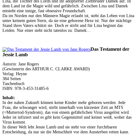
Lina, die Tochter des Lords und ihr adoptierter Ziehbruder Damek auf. In
dem Land ist die Magie wild und gefährlich. Zwischen Lina und Damek
entsteht eine innige, fast obsessive Freundschaft.
Da im Norden nur den Männern Magie erlaubt ist, steht das Leben von Lina
unter keinem guten Stern, da sie eine geborene Hexe ist. Nur der mächtige
Stand ihres Vaters schützt sie. Doch er stirbt und für Lina beginnt das
Leiden. Nur einer sieht nicht tatenlos zu: Damek…
Das Testament der
Jessie Lamb
Autorin: Jane Rogers
(Gewinnerin des ARTHUR C. CLARKE AWARD)
Verlag: Heyne
384 Seiten
Taschenbuch
ISBN: 978-3-453-31485-6
Inhalt:
In der nahen Zukunft können keine Kinder mehr geboren werden. Jede
Frau, die schwanger wird, stirbt innerhalb von kürzester Zeit an MTS
(=Muttertod-Syndrom), das von einem gefährlichen Virus ausgelöst wird.
Jeder ist infiziert und es gibt kein Gegenmittel und keiner weiß, woher das
Virus kommt.
In dieser Welt lebt Jessie Lamb und sie steht vor einer furchtbaren
Entscheidung, da nur sie die Menschheit vor dem Aussterben retten kann.