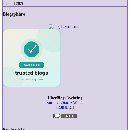
Rose
25. Juli 2026
von
Catherine
Blogsphäre
Doyle
–
Rezension
UberBlogr Webring
Zurück
<
Start
>
Weiter
[
Zufällig
]
Buchsphäre