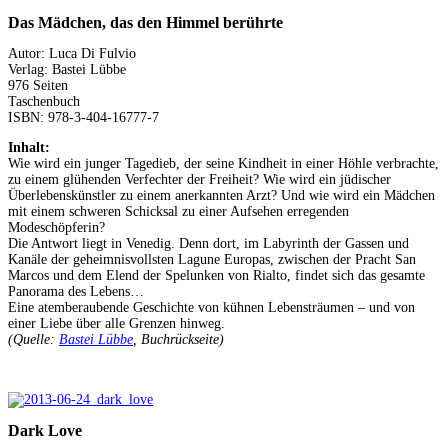
Das Mädchen, das den Himmel berührte
Autor: Luca Di Fulvio
Verlag: Bastei Lübbe
976 Seiten
Taschenbuch
ISBN: 978-3-404-16777-7
Inhalt:
Wie wird ein junger Tagedieb, der seine Kindheit in einer Höhle verbrachte,
zu einem glühenden Verfechter der Freiheit? Wie wird ein jüdischer
Überlebenskünstler zu einem anerkannten Arzt? Und wie wird ein Mädchen
mit einem schweren Schicksal zu einer Aufsehen erregenden
Modeschöpferin?
Die Antwort liegt in Venedig. Denn dort, im Labyrinth der Gassen und
Kanäle der geheimnisvollsten Lagune Europas, zwischen der Pracht San
Marcos und dem Elend der Spelunken von Rialto, findet sich das gesamte
Panorama des Lebens…
Eine atemberaubende Geschichte von kühnen Lebensträumen – und von
einer Liebe über alle Grenzen hinweg.
(Quelle:
Bastei Lübbe
, Buchrückseite)
Dark Love