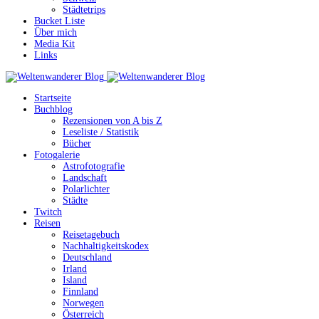
Städtetrips
Bucket Liste
Über mich
Media Kit
Links
Startseite
Buchblog
Rezensionen von A bis Z
Leseliste / Statistik
Bücher
Fotogalerie
Astrofotografie
Landschaft
Polarlichter
Städte
Twitch
Reisen
Reisetagebuch
Nachhaltigkeitskodex
Deutschland
Irland
Island
Finnland
Norwegen
Österreich