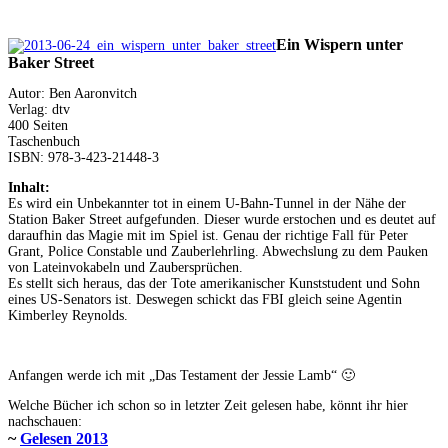
Ein Wispern unter
Baker Street
Autor: Ben Aaronvitch
Verlag: dtv
400 Seiten
Taschenbuch
ISBN: 978-3-423-21448-3
Inhalt:
Es wird ein Unbekannter tot in einem U-Bahn-Tunnel in der Nähe der
Station Baker Street aufgefunden. Dieser wurde erstochen und es deutet auf
daraufhin das Magie mit im Spiel ist. Genau der richtige Fall für Peter
Grant, Police Constable und Zauberlehrling. Abwechslung zu dem Pauken
von Lateinvokabeln und Zaubersprüchen.
Es stellt sich heraus, das der Tote amerikanischer Kunststudent und Sohn
eines US-Senators ist. Deswegen schickt das FBI gleich seine Agentin
Kimberley Reynolds.
Anfangen werde ich mit „Das Testament der Jessie Lamb“ 🙂
Welche Bücher ich schon so in letzter Zeit gelesen habe, könnt ihr hier
nachschauen:
~
Gelesen 2013