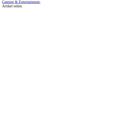
Gaming & Entertainment
,
Artikel teilen:
Auf
Facebook
teilen
Auf
Twitter
teilen
Auf
Pinterest
teilen