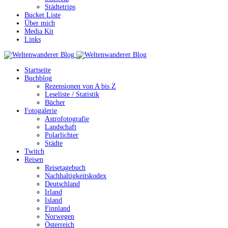
Städtetrips
Bucket Liste
Über mich
Media Kit
Links
Startseite
Buchblog
Rezensionen von A bis Z
Leseliste / Statistik
Bücher
Fotogalerie
Astrofotografie
Landschaft
Polarlichter
Städte
Twitch
Reisen
Reisetagebuch
Nachhaltigkeitskodex
Deutschland
Irland
Island
Finnland
Norwegen
Österreich