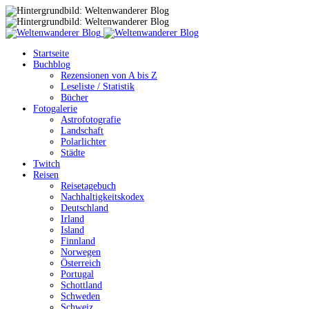
Startseite
Buchblog
Rezensionen von A bis Z
Leseliste / Statistik
Bücher
Fotogalerie
Astrofotografie
Landschaft
Polarlichter
Städte
Twitch
Reisen
Reisetagebuch
Nachhaltigkeitskodex
Deutschland
Irland
Island
Finnland
Norwegen
Österreich
Portugal
Schottland
Schweden
Schweiz