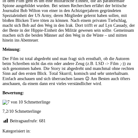
In dem Film geht es um eine militärische Einheit, die als paranormale
Spione ausgebildet wurden. Bei seinen Recherchen erfährt der britische
Journalist Bob Wilton von einer in den Achtzigerjahren gegründeten
Spezialeinheit der US Army, deren Mitglieder gelernt haben sollen, mit
bloßen Blicken Tiere töten zu können. Nach einem privaten Tiefschlag,
macht sich Bob auf den Weg in den Irak. Dort trifft er auf Lyn Cassady, der
der Beste in der Hippie-Einheit des Militär gewesen sein sollte. Gemeinsam
machen sich die beiden Männer auf den Weg in die Wüste – und mitten
hinein ins Abenteuer.
Meinung:
Der Film ist total abgedreht und man fragt sich ernsthaft, ob die Autoren
beim Schreiben nicht das ein oder andere Zeug (z.B. LSD -> Film ;-)) zu
sich genommen haben. Die Story ist abgedreht und manchmal ohne rechten
Sinn auf den ersten Blick. Total Skurril, komisch und sehr unterhaltsam.
Einfach anschauen und sich überraschen lassen 😉 Am Besten auch öfters
anschauen, da einem dann erst vieles verständlicher wird.
Bewertung:
7,2/10 Schmetterlinge
Beitragsaufrufe:
681
Kategorisiert in: