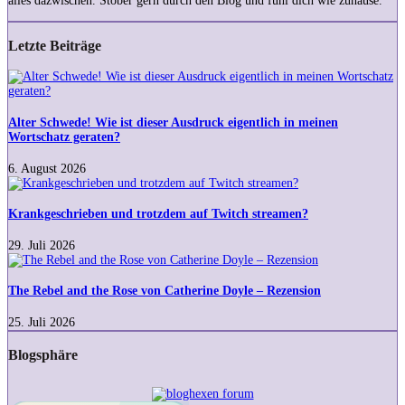
alles dazwischen. Stöber gern durch den Blog und fühl dich wie zuhause.
Letzte Beiträge
Alter
Schwede!
Wie
ist
Alter Schwede! Wie ist dieser Ausdruck eigentlich in meinen
dieser
Wortschatz geraten?
Ausdruck
eigentlich
6. August 2026
in
Krankgeschrieben
meinen
und
Wortschatz
trotzdem
Krankgeschrieben und trotzdem auf Twitch streamen?
geraten?
auf
Twitch
29. Juli 2026
streamen?
The
Rebel
and
The Rebel and the Rose von Catherine Doyle – Rezension
the
Rose
25. Juli 2026
von
Catherine
Blogsphäre
Doyle
–
Rezension