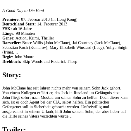
A Good Day to Die Hard
Premiere:
07. Februar 2013 (in Hong Kong)
Deutschland Start:
14. Februrar 2013
FSK:
ab 16 Jahre
Länge:
98 Minuten
Genre:
Action, Krimi, Thriller
Darsteller:
Bruce Willis (John McClane), Jai Courtney (Jack McClane),
Sebastian Koch (Komarov), Mary Elizabeth Winstead (Lucy), Yuliya Snigir
(Irina), …
Regie:
John Moore
Drehbuch:
Skip Woods und Roderick Thorp
Story:
John McClane hat seit Jahren nichts mehr von seinem Sohn Jack gehört.
Von einem Kollegen erfährt er, das Jack in Russland im Gefängnis sitzt.
John fliegt sofort nach Moskau um seinen Sohn zu helfen. Doch dieser kann
sich, ist er doch Agent bei der CIA, selbst helfen. Ein politischer
Gefangener soll in Sicherheit gebracht werden. Unfreiwillig und
ausgerechnet in seinem Urlaub, hilft John seinem Sohn, der aber lieber auf
die Hilfe seines Vaters verzichten würde…
Trailer: