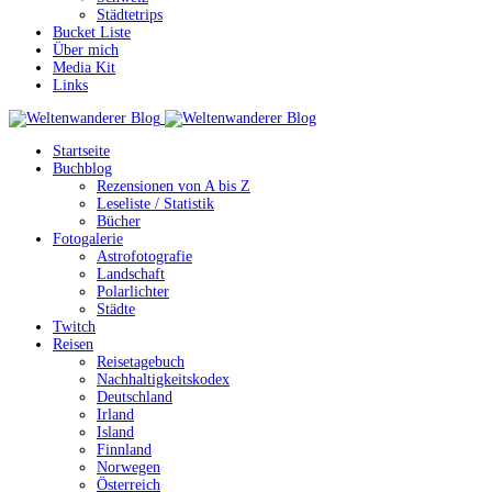
Städtetrips
Bucket Liste
Über mich
Media Kit
Links
Startseite
Buchblog
Rezensionen von A bis Z
Leseliste / Statistik
Bücher
Fotogalerie
Astrofotografie
Landschaft
Polarlichter
Städte
Twitch
Reisen
Reisetagebuch
Nachhaltigkeitskodex
Deutschland
Irland
Island
Finnland
Norwegen
Österreich