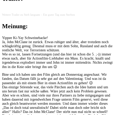
Weitere Trailer zu Stirb langsam – Ein guter Tag zum Sterben
Meinung:
Yippee Ki-Yay Schweinebacke!
Ja, John McClane ist zurück. Etwas ruhiger und älter, aber trotzdem noch
schlagkräftig genug. Diesmal muss er mit dem Sohn, Russland und auch die
restliche Welt, vor Terroristen schützen.
Wie es so ist, lassen Fortsetzungen (und das hier ist schon die 5. ;-)) immer
etwas nach, aber für Actionfilm-Liebhaber ein Muss. Es kracht, knallt und
irgendetwas explodiert immer und John ist immer mittendrin. Nichts zwingt
ihn in die Knie oder bringt ihn um 😉
Bine und ich haben uns den Film gleich am Donnerstag angeschaut. Wir
fanden, das Datum fällt ja sehr gut auf den Valentinstag. Und was ist da
passender als mit einem Bier in einen Actionfilm zu gehen! 😉
Das einzige Störende war, das viele Pärchen auch die Idee hatten und um
uns herum fast nur solche saßen. Wäre jetzt auch kein Problem gewesen.
Aber wie es schien, sind viele nur ihres Partners zu liebe mitgegangen und
haben dauernd mit irgendwelchen Frage unterm Film genervt, weil diese
auch gleich beantwortet werden mussten. Und dann immer wieder dieses
„Das ist doch total unrealistisch! Dabei stirbt man doch oder bricht sich
alles!“ Hallo? Das ist John McClane! Der stirbt nun mal nicht so schnell!