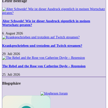
Letzte Beiträge
Alter
Schwede!
Wie
ist
Alter Schwede! Wie ist dieser Ausdruck eigentlich in meinen
dieser
Wortschatz geraten?
Ausdruck
eigentlich
6. August 2026
in
Krankgeschrieben
meinen
und
Wortschatz
trotzdem
Krankgeschrieben und trotzdem auf Twitch streamen?
geraten?
auf
Twitch
29. Juli 2026
streamen?
The
Rebel
and
The Rebel and the Rose von Catherine Doyle – Rezension
the
Rose
25. Juli 2026
von
Catherine
Blogsphäre
Doyle
–
Rezension