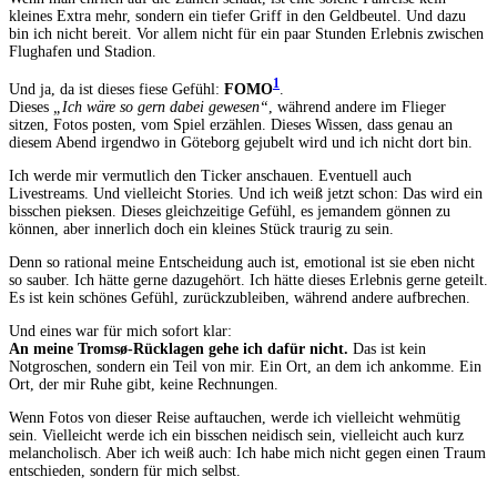
kleines Extra mehr, sondern ein tiefer Griff in den Geldbeutel. Und dazu
bin ich nicht bereit. Vor allem nicht für ein paar Stunden Erlebnis zwischen
Flughafen und Stadion.
1
Und ja, da ist dieses fiese Gefühl:
FOMO
.
Dieses
„Ich wäre so gern dabei gewesen“
, während andere im Flieger
sitzen, Fotos posten, vom Spiel erzählen. Dieses Wissen, dass genau an
diesem Abend irgendwo in Göteborg gejubelt wird und ich nicht dort bin.
Ich werde mir vermutlich den Ticker anschauen. Eventuell auch
Livestreams. Und vielleicht Stories. Und ich weiß jetzt schon: Das wird ein
bisschen pieksen. Dieses gleichzeitige Gefühl, es jemandem gönnen zu
können, aber innerlich doch ein kleines Stück traurig zu sein.
Denn so rational meine Entscheidung auch ist, emotional ist sie eben nicht
so sauber. Ich hätte gerne dazugehört. Ich hätte dieses Erlebnis gerne geteilt.
Es ist kein schönes Gefühl, zurückzubleiben, während andere aufbrechen.
Und eines war für mich sofort klar:
An meine Tromsø-Rücklagen gehe ich dafür nicht.
Das ist kein
Notgroschen, sondern ein Teil von mir. Ein Ort, an dem ich ankomme. Ein
Ort, der mir Ruhe gibt, keine Rechnungen.
Wenn Fotos von dieser Reise auftauchen, werde ich vielleicht wehmütig
sein. Vielleicht werde ich ein bisschen neidisch sein, vielleicht auch kurz
melancholisch. Aber ich weiß auch: Ich habe mich nicht gegen einen Traum
entschieden, sondern für mich selbst.