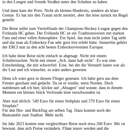
in den Lungen und fremde Straßen unter den Schuhen zu haben.
Und dann kam der Preis. Nicht als kleines Hindernis, sondern als klare
Grenze. Er hat mir den Traum nicht zerstört, aber ihn leise zurück ins Regal
gestellt.
Die Reise sollte zum Viertelfinale der Champions Hockey League gegen den
Frölunda HC gehen. Der Frölunda HC ist ein Traditionsverein mit starken
Fans und einer tollen Atmosphäre. Ein Spiel, das man nicht jeden Tag sieht
und das man als Eishockey-Fan sehr gern live erlebt hätte. Immerhin gehört
der ERCI nun zu den acht besten Eishockeyvereinen Europas.
Ich habe diese Reise nicht einfach so abgesagt. Nicht mit einem
Schulterzucken. Nicht mit einem „Ach, dann halt nicht“. Es war eine
Entscheidung, die mir schwerfiel. Eine, bei der die Vernunft lauter war als
die Lust und ich wünschte, es wäre anders gewesen.
Denn ich wäre gern in diesem Flieger gesessen. Ich hätte gern aus dem
Fenster geschaut und gedacht: Da ist er wieder, mein Norden. Doch
stattdessen saß ich hier, klickte auf „Absagen“ und wusste, dass in diesem
Moment ein kleines Stück Vorfreude leise verschwunden ist.
Aber mal ehrlich: 549 Euro für einen Stehplatz und 579 Euro für einen
Sitzplatz?
Für den Hin- und Rückflug am selben Tag. Dazu kommt noch der
Bustransfer zum Stadion. Mehr nicht.
Im Jahr 2023 kostete eine vergleichbare Reise noch etwa 260 Euro. Mir ist
bewusst, dass sich Preise verändern, Flüge teurer werden und die