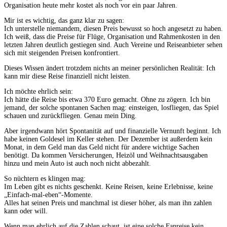
Organisation heute mehr kostet als noch vor ein paar Jahren.
Mir ist es wichtig, das ganz klar zu sagen:
Ich unterstelle niemandem, diesen Preis bewusst so hoch angesetzt zu haben.
Ich weiß, dass die Preise für Flüge, Organisation und Rahmenkosten in den
letzten Jahren deutlich gestiegen sind. Auch Vereine und Reiseanbieter sehen
sich mit steigenden Preisen konfrontiert.
Dieses Wissen ändert trotzdem nichts an meiner persönlichen Realität: Ich
kann mir diese Reise finanziell nicht leisten.
Ich möchte ehrlich sein:
Ich hätte die Reise bis etwa 370 Euro gemacht. Ohne zu zögern. Ich bin
jemand, der solche spontanen Sachen mag: einsteigen, losfliegen, das Spiel
schauen und zurückfliegen. Genau mein Ding.
Aber irgendwann hört Spontanität auf und finanzielle Vernunft beginnt. Ich
habe keinen Goldesel im Keller stehen. Der Dezember ist außerdem kein
Monat, in dem Geld man das Geld nicht für andere wichtige Sachen
benötigt. Da kommen Versicherungen, Heizöl und Weihnachtsausgaben
hinzu und mein Auto ist auch noch nicht abbezahlt.
So nüchtern es klingen mag:
Im Leben gibt es nichts geschenkt. Keine Reisen, keine Erlebnisse, keine
„Einfach-mal-eben“-Momente.
Alles hat seinen Preis und manchmal ist dieser höher, als man ihn zahlen
kann oder will.
Wenn man ehrlich auf die Zahlen schaut, ist eine solche Fanreise kein