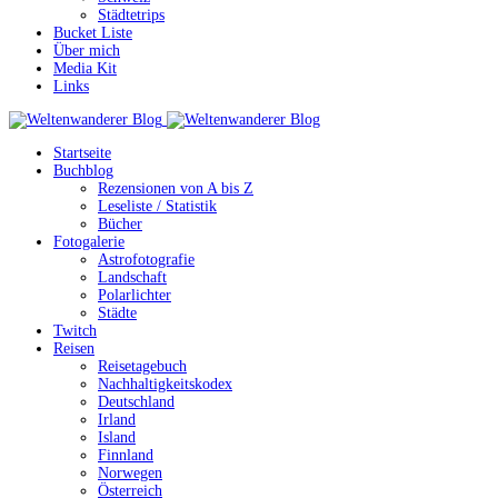
Städtetrips
Bucket Liste
Über mich
Media Kit
Links
Startseite
Buchblog
Rezensionen von A bis Z
Leseliste / Statistik
Bücher
Fotogalerie
Astrofotografie
Landschaft
Polarlichter
Städte
Twitch
Reisen
Reisetagebuch
Nachhaltigkeitskodex
Deutschland
Irland
Island
Finnland
Norwegen
Österreich