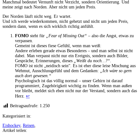
Manchmal bedeutet Vernunft nicht Verzicht, sondern Orientierung. Und
meine zeigt nach Norden. Aber nicht um jeden Preis.
Der Norden läuft nicht weg. Er wartet.
Und ich werde wiederkommen, nicht gehetzt und nicht um jeden Preis,
sondern dann, wenn es sich wirklich richtig anfühlt.
FOMO
steht für
„Fear of Missing Out“
– also die Angst, etwas zu
verpassen.
Gemeint ist dieses fiese Gefühl, wenn man weiß:
Andere erleben gerade etwas Besonderes – und man selbst ist nicht
dabei. Man verpasst nicht nur ein Ereignis, sondern auch Bilder,
Gespräche, Erinnerungen, dieses
„Weißt du noch…?“
.
FOMO ist nicht „neidisch sein“. Es ist eher diese leise Mischung aus
Wehmut, Ausschlussgefühl und dem Gedanken:
„Ich wäre so gern
auch dort gewesen.“
Psychologisch ist das völlig normal – unser Gehirn ist darauf
programmiert, Zugehörigkeit wichtig zu finden. Wenn man außen
vor bleibt, meldet sich eben nicht nur der Verstand, sondern auch das
Herz.
↩︎
Beitragsaufrufe:
1.250
Kategorisiert in:
Eishockey
,
Reisen
,
Artikel teilen:
Auf