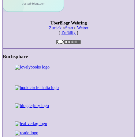
UberBlogr Webring
Zurück
<
Start
>
Weiter
[
Zufällig
]
Buchsphäre