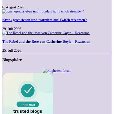
Ausdruck
eigentlich
6. August 2026
in
Krankgeschrieben
meinen
und
Wortschatz
trotzdem
Krankgeschrieben und trotzdem auf Twitch streamen?
geraten?
auf
Twitch
29. Juli 2026
streamen?
The
Rebel
and
The Rebel and the Rose von Catherine Doyle – Rezension
the
Rose
25. Juli 2026
von
Catherine
Blogsphäre
Doyle
–
Rezension