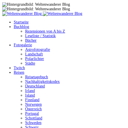
Startseite
Buchblog
Rezensionen von A bis Z
Leseliste / Statistik
Bücher
Fotogalerie
Astrofotografie
Landschaft
Polarlichter
Städte
Twitch
Reisen
Reisetagebuch
Nachhaltigkeitskodex
Deutschland
Irland
Island
Finnland
Norwegen
Österreich
Portugal
Schottland
Schweden
Schweiz