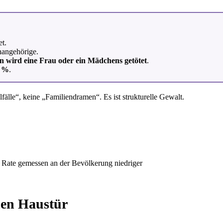
t.
nangehörige.
n wird eine Frau oder ein Mädchens getötet
.
1 %
.
lle“, keine „Familiendramen“. Es ist strukturelle Gewalt.
e Rate gemessen an der Bevölkerung niedriger
nen Haustür