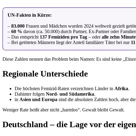
UN-Fakten in Kürze:
–
83.000
Frauen und Mädchen wurden 2024 weltweit gezielt getöte
–
60 %
davon (ca. 50.000) durch Partner, Ex-Partner oder Familie
– Das entspricht
137 Femiziden pro Tag
– oder
alle zehn Minute
– Bei getöteten Männern liegt der Anteil familiärer Täter bei nur
1
Diese Zahlen nennen das Problem beim Namen: Es sind keine „Einzelfä
Regionale Unterschiede
Die höchsten Femizid-Raten verzeichnen Länder in
Afrika
.
Dahinter folgen
Nord- und Südamerika
.
in
Asien und Europa
sind die absoluten Zahlen hoch, aber di
Weniger Rate heißt aber nicht „harmlos“. Gewalt bleibt Gewalt.
Deutschland – die Lage vor der eige