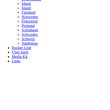
Irland
Island
Finnland
Norwegen
Österreich
Portugal
Schottland
Schweden
Schweiz
Städtetrips
Bucket Liste
Über mich
Media Kit
Links