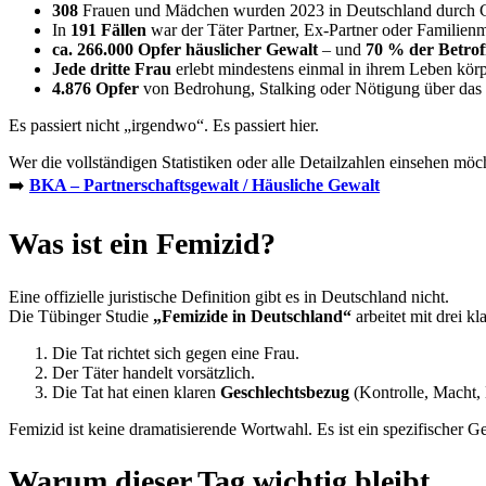
308
Frauen und Mädchen wurden 2023 in Deutschland durch Ge
In
191 Fällen
war der Täter Partner, Ex-Partner oder Familienm
ca. 266.000 Opfer häuslicher Gewalt
– und
70 % der Betrof
Jede dritte Frau
erlebt mindestens einmal in ihrem Leben körp
4.876 Opfer
von Bedrohung, Stalking oder Nötigung über das 
Es passiert nicht „irgendwo“. Es passiert hier.
Wer die vollständigen Statistiken oder alle Detailzahlen einsehen möc
➡️
BKA – Partnerschaftsgewalt / Häusliche Gewalt
Was ist ein Femizid?
Eine offizielle juristische Definition gibt es in Deutschland nicht.
Die Tübinger Studie
„Femizide in Deutschland“
arbeitet mit drei kl
Die Tat richtet sich gegen eine Frau.
Der Täter handelt vorsätzlich.
Die Tat hat einen klaren
Geschlechtsbezug
(Kontrolle, Macht, 
Femizid ist keine dramatisierende Wortwahl. Es ist ein spezifischer G
Warum dieser Tag wichtig bleibt