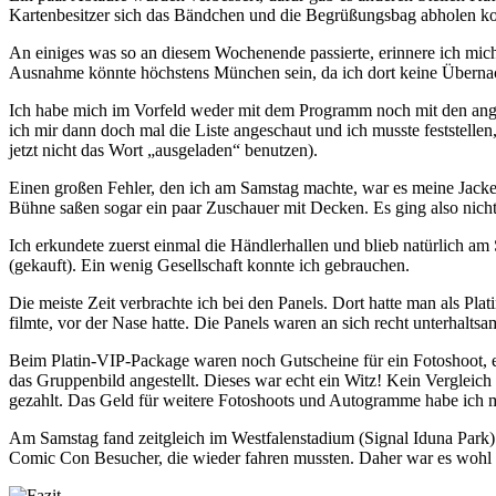
Kartenbesitzer sich das Bändchen und die Begrüßungsbag abholen k
An einiges was so an diesem Wochenende passierte, erinnere ich mich
Ausnahme könnte höchstens München sein, da ich dort keine Übernach
Ich habe mich im Vorfeld weder mit dem Programm noch mit den ange
ich mir dann doch mal die Liste angeschaut und ich musste feststellen,
jetzt nicht das Wort „ausgeladen“ benutzen).
Einen großen Fehler, den ich am Samstag machte, war es meine Jacke 
Bühne saßen sogar ein paar Zuschauer mit Decken. Es ging also nicht
Ich erkundete zuerst einmal die Händlerhallen und blieb natürlich a
(gekauft). Ein wenig Gesellschaft konnte ich gebrauchen.
Die meiste Zeit verbrachte ich bei den Panels. Dort hatte man als Pla
filmte, vor der Nase hatte. Die Panels waren an sich recht unterhaltsa
Beim Platin-VIP-Package waren noch Gutscheine für ein Fotoshoot, 
das Gruppenbild angestellt. Dieses war echt ein Witz! Kein Vergleic
gezahlt. Das Geld für weitere Fotoshoots und Autogramme habe ich mi
Am Samstag fand zeitgleich im Westfalenstadium (Signal Iduna Park) e
Comic Con Besucher, die wieder fahren mussten. Daher war es wohl 