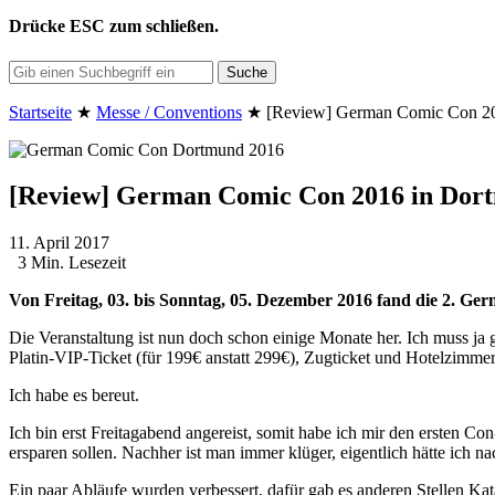
Drücke
ESC
zum schließen.
Suche
Startseite
★
Messe / Conventions
★
[Review] German Comic Con 2
[Review] German Comic Con 2016 in Dor
11. April 2017
3 Min. Lesezeit
Von Freitag, 03. bis Sonntag, 05. Dezember 2016 fand die 2. G
Die Veranstaltung ist nun doch schon einige Monate her. Ich muss ja g
Platin-VIP-Ticket (für 199€ anstatt 299€), Zugticket und Hotelzimmer,
Ich habe es bereut.
Ich bin erst Freitagabend angereist, somit habe ich mir den ersten C
ersparen sollen. Nachher ist man immer klüger, eigentlich hätte ich 
Ein paar Abläufe wurden verbessert, dafür gab es anderen Stellen Kat