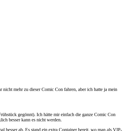
ar nicht mehr zu dieser Comic Con fahren, aber ich hatte ja mein
 Frühstück gegönnt). Ich hätte mir einfach die ganze Comic Con
lich besser kann es nicht werden.
l besser ab. Es stand ein extra Container bereit, wo man als VIP-