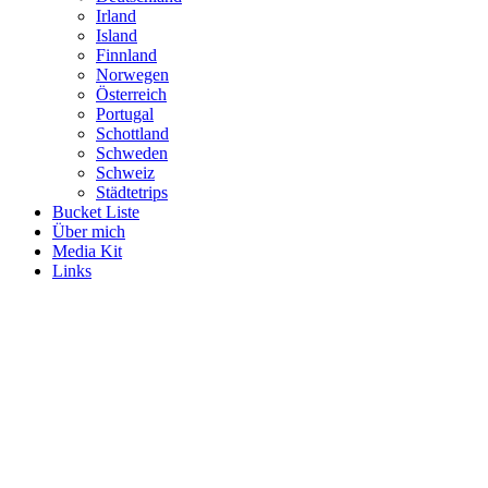
Irland
Island
Finnland
Norwegen
Österreich
Portugal
Schottland
Schweden
Schweiz
Städtetrips
Bucket Liste
Über mich
Media Kit
Links