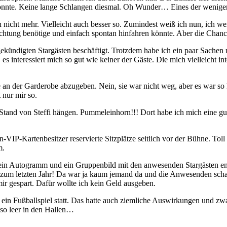
onnte. Keine lange Schlangen diesmal. Oh Wunder… Eines der wenigen
 nicht mehr. Vielleicht auch besser so. Zumindest weiß ich nun, ich 
tung benötige und einfach spontan hinfahren könnte. Aber die Chancen
kündigten Stargästen beschäftigt. Trotzdem habe ich ein paar Sache
 es interessiert mich so gut wie keiner der Gäste. Die mich vielleicht i
an der Garderobe abzugeben. Nein, sie war nicht weg, aber es war so 
 nur mir so.
m Stand von Steffi hängen. Pummeleinhorn!!! Dort habe ich mich eine g
tin-VIP-Kartenbesitzer reservierte Sitzplätze seitlich vor der Bühne. To
m.
ein Autogramm und ein Gruppenbild mit den anwesenden Stargästen en
h zum letzten Jahr! Da war ja kaum jemand da und die Anwesenden scha
r gespart. Dafür wollte ich kein Geld ausgeben.
in Fußballspiel statt. Das hatte auch ziemliche Auswirkungen und zwar
so leer in den Hallen…