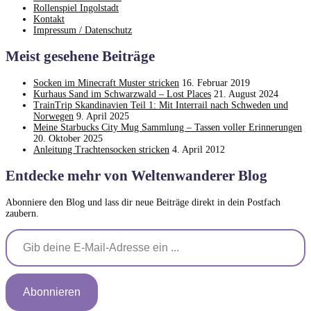
Rollenspiel Ingolstadt
Kontakt
Impressum / Datenschutz
Meist gesehene Beiträge
Socken im Minecraft Muster stricken
16. Februar 2019
Kurhaus Sand im Schwarzwald – Lost Places
21. August 2024
TrainTrip Skandinavien Teil 1: Mit Interrail nach Schweden und
Norwegen
9. April 2025
Meine Starbucks City Mug Sammlung – Tassen voller Erinnerungen
20. Oktober 2025
Anleitung Trachtensocken stricken
4. April 2012
Entdecke mehr von Weltenwanderer Blog
Abonniere den Blog und lass dir neue Beiträge direkt in dein Postfach
zaubern.
Gib deine E-Mail-Adresse ein ...
Abonnieren