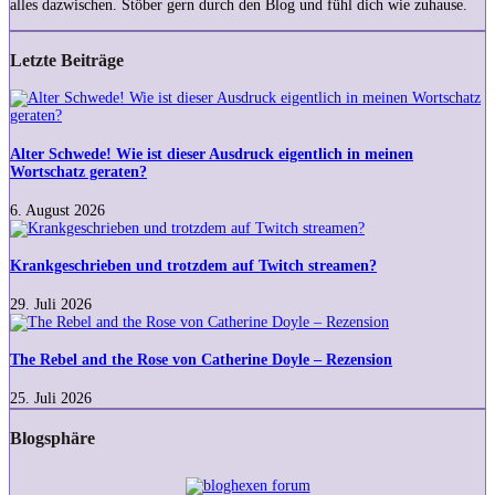
alles dazwischen. Stöber gern durch den Blog und fühl dich wie zuhause.
Letzte Beiträge
Alter
Schwede!
Wie
ist
Alter Schwede! Wie ist dieser Ausdruck eigentlich in meinen
dieser
Wortschatz geraten?
Ausdruck
eigentlich
6. August 2026
in
Krankgeschrieben
meinen
und
Wortschatz
trotzdem
Krankgeschrieben und trotzdem auf Twitch streamen?
geraten?
auf
Twitch
29. Juli 2026
streamen?
The
Rebel
and
The Rebel and the Rose von Catherine Doyle – Rezension
the
Rose
25. Juli 2026
von
Catherine
Blogsphäre
Doyle
–
Rezension