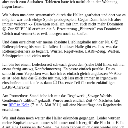
aber noch zum Aushalten. Tabletten hatte ich natürlich in der Wohnung
liegen lassen.
Wir haben uns dann systematisch durch die Hallen gearbeitet und dort wo es
möglich war auch einige Spiele probegespielt. Gegen Domi habe ich aber
immer verloren -.- Deswegen spiel ich mit ihm auch nicht mehr Dominion
😉 Zur SPIEL’10 erschien die 3. Erweiterung „Blütezeit“ von Dominion.
Gleich mal vermerkt es evtl. morgen noch zu kaufen.
Und dann erreichten wir meine absolute Lieblingshalle mit der Nr. 6 🙂
Rollenspielzeug bis zum Umfallen. In dieser Halle gibt es alles, was das
Rollenspielerherz so begehrt. Würfel, Regelwerke, LARP-Zeug, Waffen,
Schnäppchen und vieles mehr.
Ich bin bei einem Lederkorsett schwach geworden (siehe Bild links, seh nur
etwas fertig aus wg Kopfschmerzen). Es passte einfach perfekt. Da es
schlecht zum Verpacken war, hab ich es einfach gleich angelassen ^^ Aber
es ist jedes Jahr das Gleiche mit mir, ich lass mich immer in irgendwas
einschnüren und kaufe es dann 🙂 Das erste Teil für mein zukünftigen
LARP-Charakter.
Am Prometheus Stand habe ich mir das Regelwerk „Savage Worlds –
Gentleman’s Edition“ gekauft. Wurde auch endlich Zeit ^^ Nächstes Jahr
zur
RPC in Köln
(7. u. 8. Mai 2011) soll eine Neuauflage des Regelwerks
erscheinen.
Wir sind dann noch weiter die Haller erkunden gegangen. Leider wurden
meine Kopfschmerzen immer schlimmer und ich ergriff die Flucht in Halle
4 auf eine Treppe an der Seite. Die Jungs fanden mich dann wieder und ich