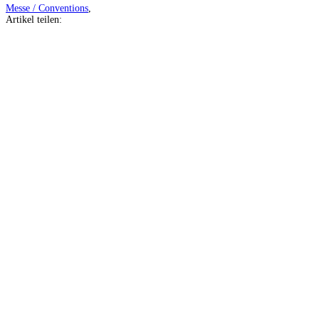
Messe / Conventions
,
Artikel teilen:
Auf
Facebook
teilen
Auf
Twitter
teilen
Auf
Pinterest
teilen