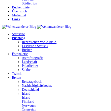
Städtetrips
Bucket Liste
Über mich
Media Kit
Links
Startseite
Buchblog
Rezensionen von A bis Z
Leseliste / Statistik
Bücher
Fotogalerie
Astrofotografie
Landschaft
Polarlichter
Städte
Twitch
Reisen
Reisetagebuch
Nachhaltigkeitskodex
Deutschland
Irland
Island
Finnland
Norwegen
Österreich