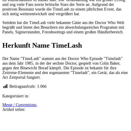
und zog viele Fans sowie britische Stars der Serie an. Aufgrund der
positiven Resonanz wurde die TimeLash zu einem jährlichen Event, das
sich stetig weiterentwickelt und vergrößert hat.
Seitdem hat die TimeLash viele bekannte Gäste aus der Doctor Who Welt
begrüßt und bietet den Besuchern ein abwechslungsreiches Programm mit
Panels, Signierstunden, Fotoshootings und einem großen Händlerbereich.
Herkunft Name TimeLash
Der Name “TimeLash” stammt aus der Doctor Who Episode “Timelash”
aus dem Jahr 1985, in der der sechste Doctor, gespielt von Colin Baker,
gegen den Bösewicht Borad kämpft. Die Episode ist bekannt für ihre
Zeitreise-Elemente und den sogenannten “Timelash”, ein Gerät, das als eine
Art Zeitportal fungiert.
Beitragsaufrufe:
1.066
Kategorisiert in:
Messe / Conventions
,
Artikel teilen:
Auf
Facebook
teilen