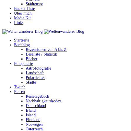
Städtetrips
Bucket Liste
Über mich
Media Kit
Links
Startseite
Buchblog
Rezensionen von A bis Z
Leseliste / Statistik
Bücher
Fotogalerie
Astrofotografie
Landschaft
Polarlichter
Städte
Twitch
Reisen
Reisetagebuch
Nachhaltigkeitskodex
Deutschland
Irland
Island
Finnland
Norwegen
Österreich