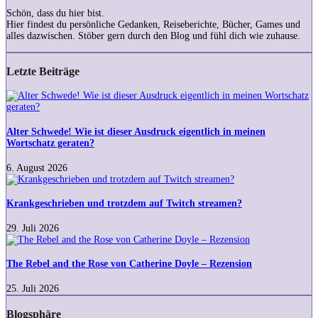
Schön, dass du hier bist.
Hier findest du persönliche Gedanken, Reiseberichte, Bücher, Games und
alles dazwischen. Stöber gern durch den Blog und fühl dich wie zuhause.
Letzte Beiträge
Alter
Schwede!
Wie
ist
Alter Schwede! Wie ist dieser Ausdruck eigentlich in meinen
dieser
Wortschatz geraten?
Ausdruck
eigentlich
6. August 2026
in
Krankgeschrieben
meinen
und
Wortschatz
trotzdem
Krankgeschrieben und trotzdem auf Twitch streamen?
geraten?
auf
Twitch
29. Juli 2026
streamen?
The
Rebel
and
The Rebel and the Rose von Catherine Doyle – Rezension
the
Rose
25. Juli 2026
von
Catherine
Blogsphäre