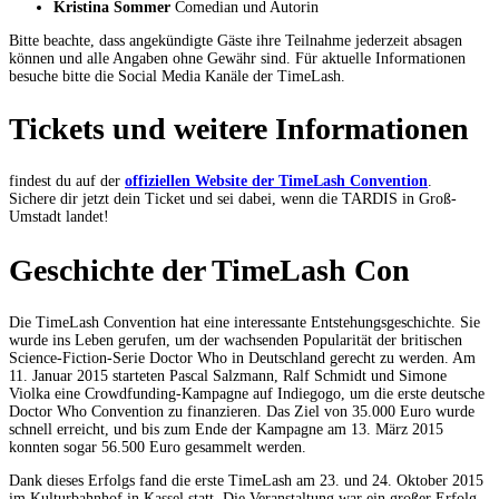
Kristina Sommer
Comedian und Autorin
Bitte beachte, dass angekündigte Gäste ihre Teilnahme jederzeit absagen
können und alle Angaben ohne Gewähr sind. Für aktuelle Informationen
besuche bitte die Social Media Kanäle der TimeLash.
Tickets und weitere Informationen
findest du auf der
offiziellen Website der TimeLash Convention
.
Sichere dir jetzt dein Ticket und sei dabei, wenn die TARDIS in Groß-
Umstadt landet!
Geschichte der TimeLash Con
Die TimeLash Convention hat eine interessante Entstehungsgeschichte. Sie
wurde ins Leben gerufen, um der wachsenden Popularität der britischen
Science-Fiction-Serie Doctor Who in Deutschland gerecht zu werden. Am
11. Januar 2015 starteten Pascal Salzmann, Ralf Schmidt und Simone
Violka eine Crowdfunding-Kampagne auf Indiegogo, um die erste deutsche
Doctor Who Convention zu finanzieren. Das Ziel von 35.000 Euro wurde
schnell erreicht, und bis zum Ende der Kampagne am 13. März 2015
konnten sogar 56.500 Euro gesammelt werden.
Dank dieses Erfolgs fand die erste TimeLash am 23. und 24. Oktober 2015
im Kulturbahnhof in Kassel statt. Die Veranstaltung war ein großer Erfolg