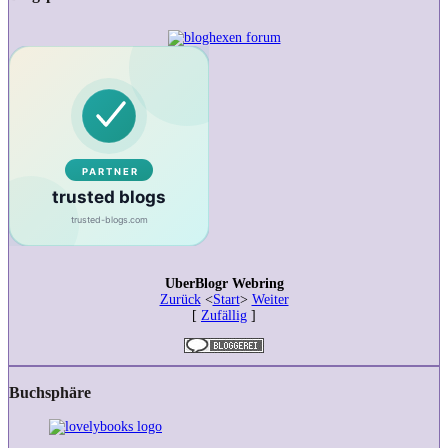
Doyle
–
Rezension
UberBlogr Webring
Zurück
<
Start
>
Weiter
[
Zufällig
]
Buchsphäre