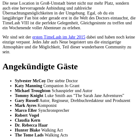
Die neue Location in Groß-Umstadt bietet nicht nur mehr Platz, sondern
auch eine hervorragende Anbindung und zahlreiche
Übernachtungsmöglichkeiten in der Umgebung. Egal, ob du ein
langjähriger Fan bist oder gerade erst in die Welt des Doctors eintauchst, die
TimeLash VIII ist die perfekte Gelegenheit, Gleichgesinnte zu treffen und
ein Wochenende voller Abenteuer zu erleben.
Wir sind seit der
ersten TimeLash im Jahr 2015
dabei und haben noch keine
einzige verpasst. Jedes Jahr aufs Neue begeistert uns die einzigartige
Atmosphäre und die Möglichkeit, Teil dieser wunderbaren Community zu
sein.
Angekündigte Gäste
Sylvester McCoy
Der siebte Doctor
Katy Manning
Companion Jo Grant
Michael Troughton
Schauspieler und Autor
Tommy Knight
Luke Smith aus “The Sarah Jane Adventures”
Gary Russell
Autor, Regisseur, Drehbuchredakteur und Produzent
Mark Ayres
Komponist
Marco Eßer
Synchronsprecher
Robert Vogel
Claudia Kern
Dr. Rebecca Haar
Hunter Blake
Walking Act
The Tome Lads
Walking Acts