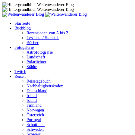
Startseite
Buchblog
Rezensionen von A bis Z
Leseliste / Statistik
Bücher
Fotogalerie
Astrofotografie
Landschaft
Polarlichter
Städte
Twitch
Reisen
Reisetagebuch
Nachhaltigkeitskodex
Deutschland
Irland
Island
Finnland
Norwegen
Österreich
Portugal
Schottland
Schweden
Schweiz