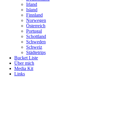
Irland
Island
Finnland
Norwegen
Österreich
Portugal
Schottland
Schweden
Schweiz
Städtetrips
Bucket Liste
Über mich
Media Kit
Links