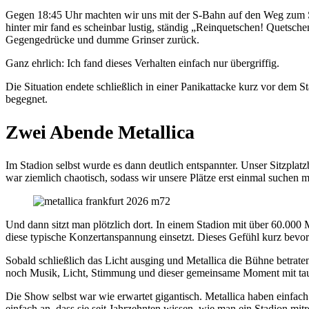
Gegen 18:45 Uhr machten wir uns mit der S-Bahn auf den Weg zum St
hinter mir fand es scheinbar lustig, ständig „Reinquetschen! Quetsch
Gegengedrücke und dumme Grinser zurück.
Ganz ehrlich: Ich fand dieses Verhalten einfach nur übergriffig.
Die Situation endete schließlich in einer Panikattacke kurz vor de
begegnet.
Zwei Abende Metallica
Im Stadion selbst wurde es dann deutlich entspannter. Unser Sitzpla
war ziemlich chaotisch, sodass wir unsere Plätze erst einmal suchen m
Und dann sitzt man plötzlich dort. In einem Stadion mit über 60.000
diese typische Konzertanspannung einsetzt. Dieses Gefühl kurz bevor 
Sobald schließlich das Licht ausging und Metallica die Bühne betraten
noch Musik, Licht, Stimmung und dieser gemeinsame Moment mit tau
Die Show selbst war wie erwartet gigantisch. Metallica haben einfach 
einfach an, dass sie seit Jahrzehnten wissen, wie man ein Stadion mitr