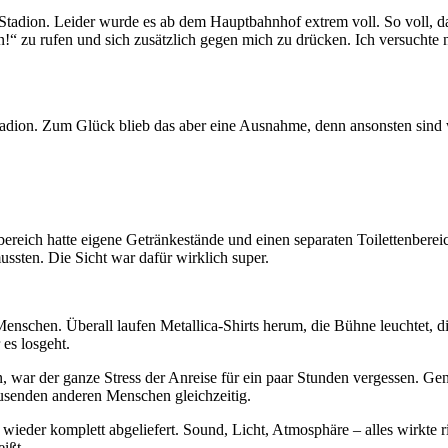
adion. Leider wurde es ab dem Hauptbahnhof extrem voll. So voll, d
en!“ zu rufen und sich zusätzlich gegen mich zu drücken. Ich versucht
m Stadion. Zum Glück blieb das aber eine Ausnahme, denn ansonsten si
tzbereich hatte eigene Getränkestände und einen separaten Toilettenbe
ussten. Die Sicht war dafür wirklich super.
 Menschen. Überall laufen Metallica-Shirts herum, die Bühne leuchtet,
es losgeht.
, war der ganze Stress der Anreise für ein paar Stunden vergessen. Gena
senden anderen Menschen gleichzeitig.
wieder komplett abgeliefert. Sound, Licht, Atmosphäre – alles wirkte r
eißt.