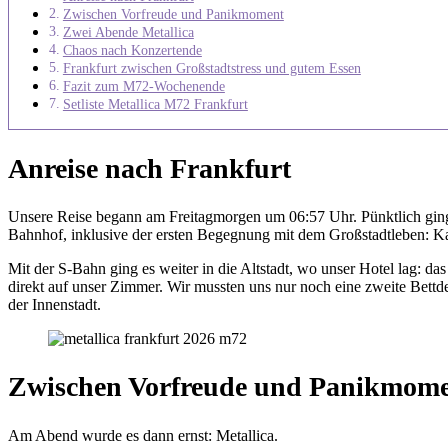
Zwischen Vorfreude und Panikmoment
Zwei Abende Metallica
Chaos nach Konzertende
Frankfurt zwischen Großstadtstress und gutem Essen
Fazit zum M72-Wochenende
Setliste Metallica M72 Frankfurt
Anreise nach Frankfurt
Unsere Reise begann am Freitagmorgen um 06:57 Uhr. Pünktlich ging
Bahnhof, inklusive der ersten Begegnung mit dem Großstadtleben: Kau
Mit der S-Bahn ging es weiter in die Altstadt, wo unser Hotel lag: d
direkt auf unser Zimmer. Wir mussten uns nur noch eine zweite Bettde
der Innenstadt.
Zwischen Vorfreude und Panikmom
Am Abend wurde es dann ernst: Metallica.