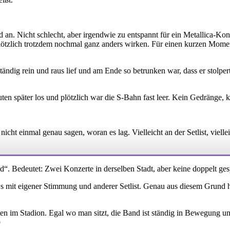
an. Nicht schlecht, aber irgendwie zu entspannt für ein Metallica-Konz
plötzlich trotzdem nochmal ganz anders wirken. Für einen kurzen Mome
ndig rein und raus lief und am Ende so betrunken war, dass er stolpert
en später los und plötzlich war die S-Bahn fast leer. Kein Gedränge, ke
cht einmal genau sagen, woran es lag. Vielleicht an der Setlist, vielle
 Bedeutet: Zwei Konzerte in derselben Stadt, aber keine doppelt ges
s mit eigener Stimmung und anderer Setlist. Genau aus diesem Grund h
en im Stadion. Egal wo man sitzt, die Band ist ständig in Bewegung u
