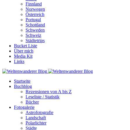
Finnland
Norwegen
Österreich
Portugal
Schottland
Schweden
Schweiz
Städtetrips
Bucket Liste
Über mich
Media Kit
Links
Startseite
Buchblog
Rezensionen von A bis Z
Leseliste / Statistik
Bücher
Fotogalerie
Astrofotografie
Landschaft
Polarlichter
Städte