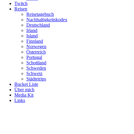
Twitch
Reisen
Reisetagebuch
Nachhaltigkeitskodex
Deutschland
Irland
Island
Finnland
Norwegen
Österreich
Portugal
Schottland
Schweden
Schweiz
Städtetrips
Bucket Liste
Über mich
Media Kit
Links